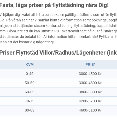
Fasta, låga priser på flyttstädning nära Dig!
Vi hjälper dig i valet att hitta och boka en pålitlig städfirma som utför flytt
Dig. På våran sajt har vi samlat kontaktinformation samt bokningsuppgifte
erbjuder städtjänster såsom kontorsstädning, flyttstädning, trappstädn
mm. Glöm inte att du kan utnyttja RUT skatteavdraget på hushållsnäratjä
städtjänster du betalat för. All information hittar ni enkelt här! Fyll bara i
utan att det kostar dig någonting!
Priser Flyttstäd Villor/Radhus/Lägenheter (in
KVM
PRIS*
0-49
3000-4500 Kr
50-59
3300-4800 Kr
60-69
3800-5300 Kr
70-79
4200-5700 Kr
80-89
4600-6100 Kr