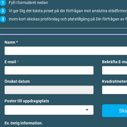
Fyll i formuläret nedan
Vi ger Dig det bästa priset på din förfrågan mot anslutna städfirmor
Inom kort skickas prisförslag och platstillgång på Din förfrågan av f
Namn
*
E-mail
*
Bekräfta E-m
Önskat datum
Kvadratmeter
Postnr till uppdragsplats
Ski
Ev. övrig information.