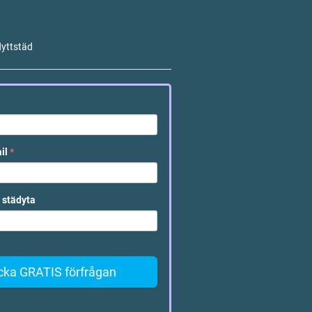
lyttstäd
ail
*
 städyta
cka GRATIS förfrågan