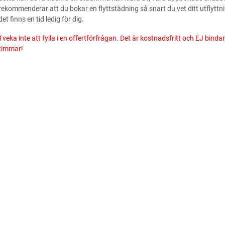
rekommenderar att du bokar en flyttstädning så snart du vet ditt utflyttn
det finns en tid ledig för dig.
Tveka inte att fylla i en offertförfrågan. Det är kostnadsfritt och EJ bind
timmar!