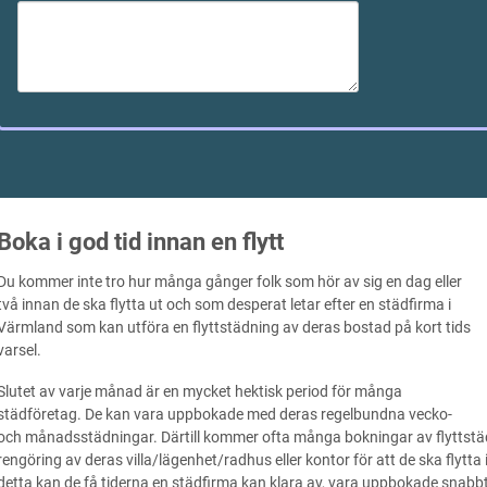
Boka i god tid innan en flytt
Du kommer inte tro hur många gånger folk som hör av sig en dag eller
två innan de ska flytta ut och som desperat letar efter en städfirma i
Värmland som kan utföra en flyttstädning av deras bostad på kort tids
varsel.
Slutet av varje månad är en mycket hektisk period för många
städföretag. De kan vara uppbokade med deras regelbundna vecko-
och månadsstädningar. Därtill kommer ofta många bokningar av flyttstäd 
rengöring av deras villa/lägenhet/radhus eller kontor för att de ska flytta in
detta kan de få tiderna en städfirma kan klara av, vara uppbokade snabbt 