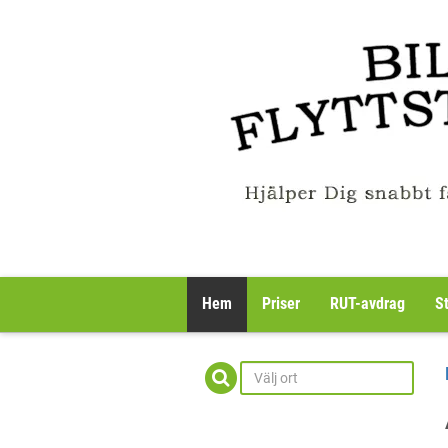
Hem
Priser
RUT-avdrag
S