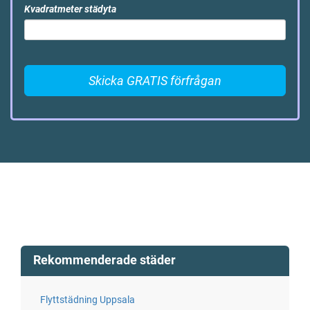
Kvadratmeter städyta
Skicka GRATIS förfrågan
Rekommenderade städer
Flyttstädning Uppsala