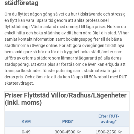
städföretag
Om du flyttat någon gång så vet du hur tidskrävande och stressig
en flytt kan vara. Spara tid genom att anlita professionell
flyttstädning i Västmanland med omnejd till låga priser. Nu kan du
enkelt hitta och boka städning av ditt hem nära Dig i din stad. Vi har
samlat kontaktinformation samt bokningsuppgifter till de bästa
städfirmorna i Sverige online. För att göra övergången till ditt nya
hem smidigare så bör du för din trygghet boka städtjänster som
utförs av erfarna städare som lämnar städgaranti på alla deras
städuppdrag. Ett extra plus är förstås om de även kan erbjuda att
transportkostnader, fönsterputsning samt städmaterial ingår i
deras pris. Och glöm inte att du kan få upp till 50% rabatt med RUT
skatteavdraget.
Priser Flyttstäd Villor/Radhus/Lägenheter
(inkl. moms)
Efter RUT-
KVM
PRIS*
avdrag*
0-49
3000-4500 Kr
1500-2250 Kr