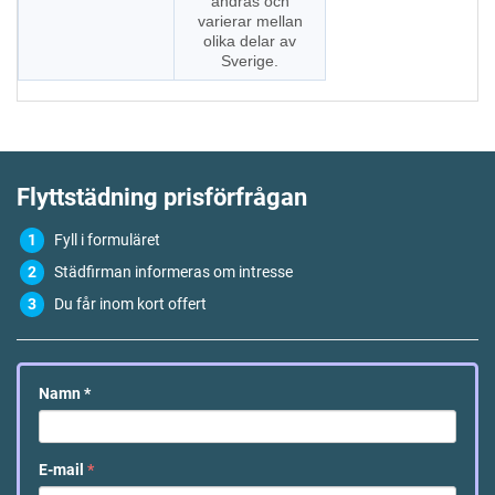
ändras och
varierar mellan
olika delar av
Sverige.
Flyttstädning
prisförfrågan
Fyll i formuläret
Städfirman informeras om intresse
Du får inom kort offert
Namn
*
E-mail
*