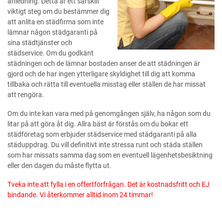
anledning. Detta är ett särskilt
viktigt steg om du bestämmer dig
att anlita en städfirma som inte
lämnar någon städgaranti på
sina städtjänster och
städservice. Om du godkänt
städningen och de lämnar bostaden anser de att städningen är
gjord och de har ingen ytterligare skyldighet till dig att komma
tillbaka och rätta till eventuella misstag eller ställen de har missat
att rengöra.
Om du inte kan vara med på genomgången själv, ha någon som du
litar på att göra åt dig. Allra bäst är förstås om du bokar ett
städföretag som erbjuder städservice med städgaranti på alla
städuppdrag. Du vill definitivt inte stressa runt och städa ställen
som har missats samma dag som en eventuell lägenhetsbesiktning
eller den dagen du måste flytta ut.
Tveka inte att fylla i en offertförfrågan. Det är kostnadsfritt och EJ
bindande. Vi återkommer alltid inom 24 timmar!