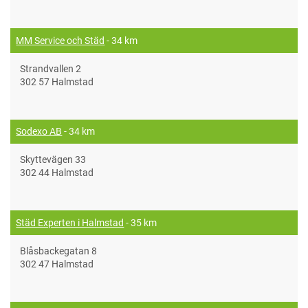
MM Service och Städ
- 34 km
Strandvallen 2
302 57 Halmstad
Sodexo AB
- 34 km
Skyttevägen 33
302 44 Halmstad
Städ Experten i Halmstad
- 35 km
Blåsbackegatan 8
302 47 Halmstad