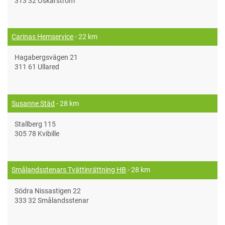
313 32 Oskarström
Carinas Hemservice
- 22 km
Hagabergsvägen 21
311 61 Ullared
Susanne Städ
- 28 km
Stallberg 115
305 78 Kvibille
Smålandsstenars Tvättinrättning HB
- 28 km
Södra Nissastigen 22
333 32 Smålandsstenar