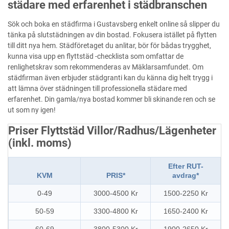
städare med erfarenhet i städbranschen
Sök och boka en städfirma i Gustavsberg enkelt online så slipper du
tänka på slutstädningen av din bostad. Fokusera istället på flytten
till ditt nya hem. Städföretaget du anlitar, bör för bådas trygghet,
kunna visa upp en flyttstäd -checklista som omfattar de
renlighetskrav som rekommenderas av Mäklarsamfundet. Om
städfirman även erbjuder städgranti kan du känna dig helt trygg i
att lämna över städningen till professionella städare med
erfarenhet. Din gamla/nya bostad kommer bli skinande ren och se
ut som ny igen!
Priser Flyttstäd Villor/Radhus/Lägenheter
(inkl. moms)
Efter RUT-
KVM
PRIS*
avdrag*
0-49
3000-4500 Kr
1500-2250 Kr
50-59
3300-4800 Kr
1650-2400 Kr