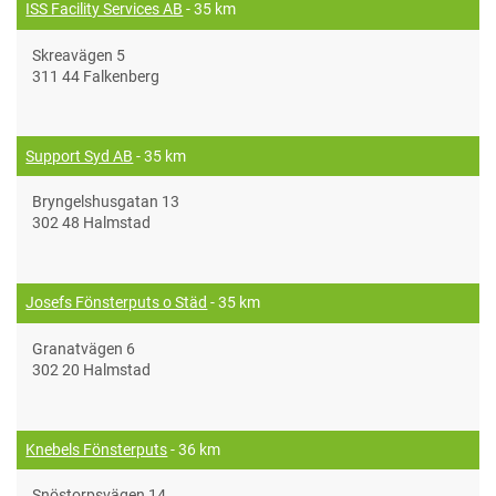
ISS Facility Services AB
- 35 km
Skreavägen 5
311 44 Falkenberg
Support Syd AB
- 35 km
Bryngelshusgatan 13
302 48 Halmstad
Josefs Fönsterputs o Städ
- 35 km
Granatvägen 6
302 20 Halmstad
Knebels Fönsterputs
- 36 km
Snöstorpsvägen 14