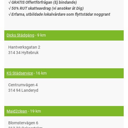
√ GRATIS Offertförfrågan (Ej bindande)
√ 50% RUT skatteavdrag (vi ansöker åt Dig)
√ Erfarna, utbildade lokalvårdare som flyttstädar noggrant
Dicks Städgäng
- 9 km
Hantverksgatan 2
314 34 Hyltebruk
KS Städservice
- 16 km
Centrumvägen 4
314 94 Landeryd
Maid2clean
- 19 km
Blomstervägen 6