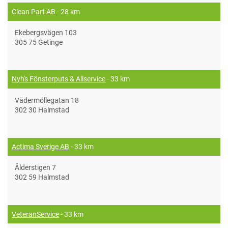
Clean Part AB
- 28 km
Ekebergsvägen 103
305 75 Getinge
Nyh's Fönsterputs & Allservice
- 33 km
Vädermöllegatan 18
302 30 Halmstad
Actima Sverige AB
- 33 km
Ålderstigen 7
302 59 Halmstad
VeteranService
- 33 km