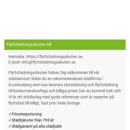
FlyttstädningsAkuten AB
Hemsida: https://flyttstädningsakuten.se
E-post: info@flyttstadningsakuten.se
FlyttstädningsAkuten hälsar Dig välkommen till vår
städservice! Söker du en rekommenderad städfirma i
Gustavsberg som kan leverera slutstädning och flyttstädning
till konkurrenskraftiga och billiga priser, har du kommit helt rätt!
Vi är ett städbolag med goda referenser som är experter på
flyttstäd till billigt, fast pris i hela Sverige.
√ Fönsterputsning
√ Städtjänster från 795 kr
√ Städgaranti på alla städjobb