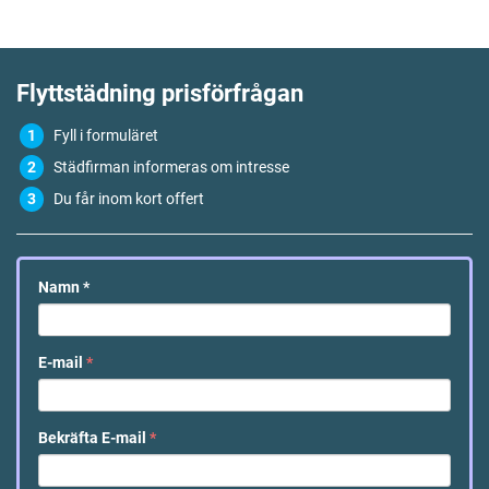
Flyttstädning
prisförfrågan
Fyll i formuläret
Städfirman informeras om intresse
Du får inom kort offert
Namn
*
E-mail
*
Bekräfta E-mail
*