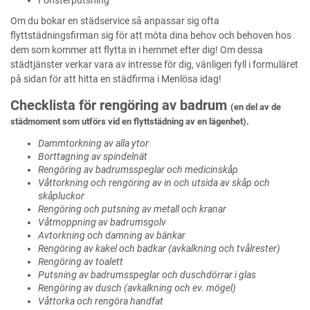
Fönsterputsning
Om du bokar en städservice så anpassar sig ofta
flyttstädningsfirman sig för att möta dina behov och behoven hos
dem som kommer att flytta in i hemmet efter dig! Om dessa
städtjänster verkar vara av intresse för dig, vänligen fyll i formuläret
på sidan för att hitta en städfirma i Menlösa idag!
Checklista för rengöring av badrum
(en del av de
städmoment som utförs vid en flyttstädning av en lägenhet).
Dammtorkning av alla ytor
Borttagning av spindelnät
Rengöring av badrumsspeglar och medicinskåp
Våttorkning och rengöring av in och utsida av skåp och
skåpluckor
Rengöring och putsning av metall och kranar
Våtmoppning av badrumsgolv
Avtorkning och damning av bänkar
Rengöring av kakel och badkar (avkalkning och tvålrester)
Rengöring av toalett
Putsning av badrumsspeglar och duschdörrar i glas
Rengöring av dusch (avkalkning och ev. mögel)
Våttorka och rengöra handfat