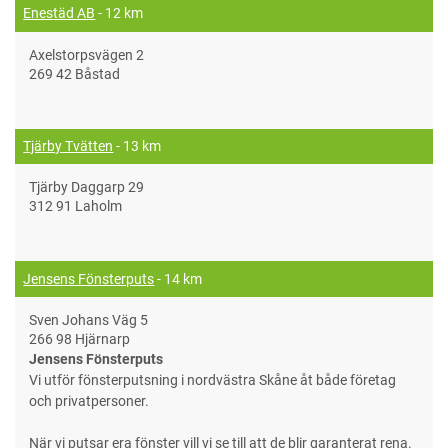
Enestäd AB
- 12 km
Axelstorpsvägen 2
269 42 Båstad
Tjärby Tvätten
- 13 km
Tjärby Daggarp 29
312 91 Laholm
Jensens Fönsterputs
- 14 km
Sven Johans Väg 5
266 98 Hjärnarp
Jensens Fönsterputs
Vi utför fönsterputsning i nordvästra Skåne åt både företag
och privatpersoner.
När vi putsar era fönster vill vi se till att de blir garanterat rena.