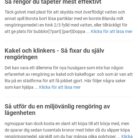
Så rengör du tapeter mest effektivt
Täck golvet med plast för att skydda mot överflödigt vatten och
annat spill Borsta bort lösa partiklar med en borste Blanda milt
rengöringsmedel i en hink 2/3 fylld med vatten, eller tillräckligt för
att ge plats för bubblor[7part] [part]Doppa ...
Klicka för att läsa mer
Kakel och klinkers - Så fixar du själv
rengöringen
Det kan vara ett dilemma för nya husägare som inte har någon
erfarenhet av rengöring av kakel och kakelfogar och som är van att
lita på en städfirma för att få jobbet gjort. Här följer några saker
som kan hjälpa ...
Klicka för att läsa mer
Så utför du en miljövänlig rengöring av
lägenheten
ngmoppar kan dock kosta en slant att köpa till att börja med, men
de sparar dig sedan tusentals kronor med tiden då du slipper köpa
rengöringsmedel, särskilt om du har många olika golvtyper....
Klicka