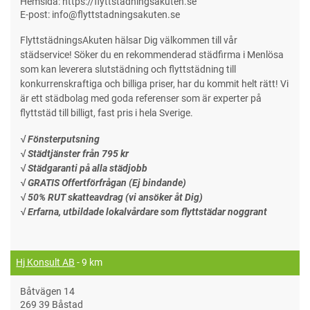
Hemsida: https://flyttstädningsakuten.se
E-post: info@flyttstadningsakuten.se
FlyttstädningsAkuten hälsar Dig välkommen till vår
städservice! Söker du en rekommenderad städfirma i Menlösa
som kan leverera slutstädning och flyttstädning till
konkurrenskraftiga och billiga priser, har du kommit helt rätt! Vi
är ett städbolag med goda referenser som är experter på
flyttstäd till billigt, fast pris i hela Sverige.
√ Fönsterputsning
√ Städtjänster från 795 kr
√ Städgaranti på alla städjobb
√ GRATIS Offertförfrågan (Ej bindande)
√ 50% RUT skatteavdrag (vi ansöker åt Dig)
√ Erfarna, utbildade lokalvårdare som flyttstädar noggrant
Hj Konsult AB
- 9 km
Båtvägen 14
269 39 Båstad