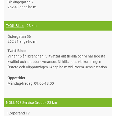
Blekingegatan 7
262 43 ängelholm
Tvätt-Bisse
- 23 km
Östergatan 56
262 31 ängelholm
Tvätt-Bisse
Vi har 45 år i branchen. Vi tvättar allt till alla och vi har högsta
kvalitet och snabba leveranser. Ni hittar oss vid korsningen
Österg och Klippanvägen i Ängelholm vid Preem Bensinstation.
Öppettider
Måndag-fredag: 09.00-18.00
NOLL498 Service Group
- 23 km
Korpgränd 17