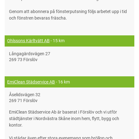
Genom att abonnera på fönsterputsning följs arbetet upp i tid
och fönstren bevaras fräscha.
Ohlssons Kärltvätt AB
- 15 km
Långagärdsvägen 27
269 73 Förslöv
EmiClean Städservice AB
- 16 km
Åselidsvägen 32
269 71 Förslöv
EmiClean Städservice Ab är baserat i Förslöv och vi utför
städtjänster i Nordvästra Skåne inom hem, flytt, bygg och
kontor.
Vi städar även efter stora evenemang som bröllop och