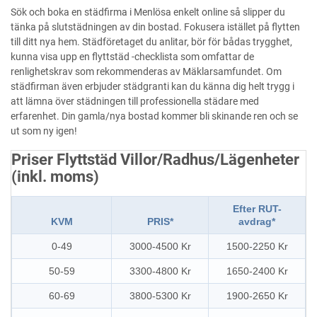
Sök och boka en städfirma i Menlösa enkelt online så slipper du
tänka på slutstädningen av din bostad. Fokusera istället på flytten
till ditt nya hem. Städföretaget du anlitar, bör för bådas trygghet,
kunna visa upp en flyttstäd -checklista som omfattar de
renlighetskrav som rekommenderas av Mäklarsamfundet. Om
städfirman även erbjuder städgranti kan du känna dig helt trygg i
att lämna över städningen till professionella städare med
erfarenhet. Din gamla/nya bostad kommer bli skinande ren och se
ut som ny igen!
Priser Flyttstäd Villor/Radhus/Lägenheter
(inkl. moms)
Efter RUT-
KVM
PRIS*
avdrag*
0-49
3000-4500 Kr
1500-2250 Kr
50-59
3300-4800 Kr
1650-2400 Kr
60-69
3800-5300 Kr
1900-2650 Kr