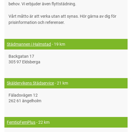
behov. Vi erbjuder även flyttstädning.
Vårt måtto är att verka utan att synas. Hör gärna av dig för
prisinformation och referenser.
Städmannen i Halmstad
- 19 km
Backgatan 17
305 97 Eldsberga
Skäldervikens Städservice
- 21 km
Fäladsvägen 12
262 61 ängelholm
FemtioFemPlus
- 22 km