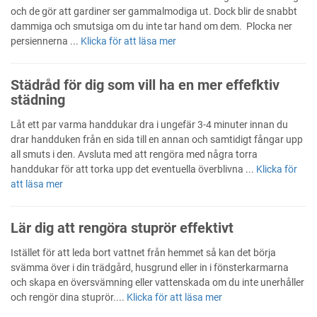
och de gör att gardiner ser gammalmodiga ut. Dock blir de snabbt
dammiga och smutsiga om du inte tar hand om dem. Plocka ner
persiennerna ...
Klicka för att läsa mer
Städråd för dig som vill ha en mer effefktiv
städning
Låt ett par varma handdukar dra i ungefär 3-4 minuter innan du
drar handduken från en sida till en annan och samtidigt fångar upp
all smuts i den. Avsluta med att rengöra med några torra
handdukar för att torka upp det eventuella överblivna ...
Klicka för
att läsa mer
Lär dig att rengöra stuprör effektivt
Istället för att leda bort vattnet från hemmet så kan det börja
svämma över i din trädgård, husgrund eller in i fönsterkarmarna
och skapa en översvämning eller vattenskada om du inte unerhåller
och rengör dina stuprör....
Klicka för att läsa mer