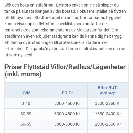
Sök och boka en städfirma i Bostorp enkelt online så slipper du
tänka på slutstädningen av din bostad. Fokusera istället på flytten
till ditt nya hem. Städföretaget du anlitar, bör för bådas trygghet,
kunna visa upp en flyttstäd -checklista som omfattar de
renlighetskrav som rekommenderas av Mäklarsamfundet. Om
städfirman även erbjuder städgranti kan du känna dig helt trygg i
att lämna över städningen till professionella städare med
erfarenhet. Din gamla/nya bostad kommer bli skinande ren och se
ut som ny igen!
Priser Flyttstäd Villor/Radhus/Lägenheter
(inkl. moms)
Efter RUT-
KVM
PRIS*
avdrag*
0-49
3000-4500 Kr
1500-2250 Kr
50-59
3300-4800 Kr
1650-2400 Kr
60-69
3800-5300 Kr
1900-2650 Kr