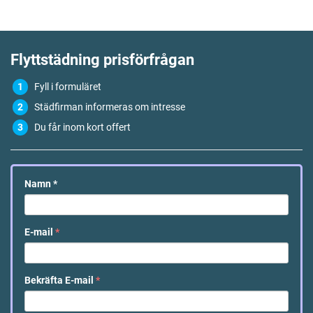
Flyttstädning
prisförfrågan
Fyll i formuläret
Städfirman informeras om intresse
Du får inom kort offert
Namn
*
E-mail
*
Bekräfta E-mail
*