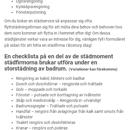
Ugnsrengöring
Kylskåpsrengöring
Fönsterputsning
Om du bokar en städservice så anpassar sig ofta
flyttstädningsfirman sig för att möta dina behov och behoven hos
dem som kommer att flytta in i hemmet efter dig! Om dessa
städtjänster verkar vara av intresse för dig, vänligen fyll i formuläret
på sidan för att hitta en städfirma i Bostorp idag!
En checklista på en del av de städmoment
städfirmorna brukar utföra under en
storstädning av badrum.
(Variationer kan förekomma)
Rengöring av kakel, klinkers och badkar
Dusch och duschdörrar – rengjorda och tvättade
Golv – moppade och torkade
Fönster – putsade och borttagning av tvålrester
Skåp och medicinskåp – Rengjorda in- utvändigt
Badrumsspeglar – Tvättade och putsade
Handfat – rengörs från avlagringar från kalk samt smuts från
tvålrester
Toalett rengörs och desinfekteras
Kranar – rengörs och poleras