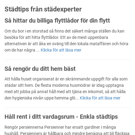
Städtips från städexperter
Så hittar du billiga flyttlådor för din flytt
Om du bor i en storstad så finns det säkert många ställen du kan
besöka för att hitta flyttlådor. Ett av de mest uppenbara
alternativen är att åka en sväng till den lokala mataffären och höra
om de har några ...
Klicka för att läsa mer
Så rengör du ditt hem bäst
Att hålla huset organiserat är en skrämmande uppgift för alla som
städar sitt hem. De flesta moderna husmödrar är idag upptagna
med att jobba på annat håll med att tjäna en inkomst, så att hålla
den hygieniska nivån uppe hemma glö...
Klicka för att läsa mer
Håll rent i ditt vardagsrum - Enkla städtips
Rengör persiennerna Persienner har ersatt gardiner i många
hushåll. Persienners är hållbara och mindre benägna att bli fläckiga