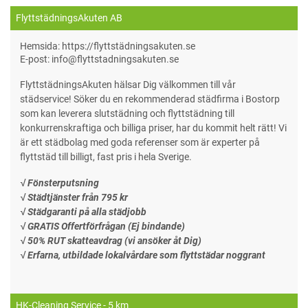
FlyttstädningsAkuten AB
Hemsida: https://flyttstädningsakuten.se
E-post: info@flyttstadningsakuten.se
FlyttstädningsAkuten hälsar Dig välkommen till vår
städservice! Söker du en rekommenderad städfirma i Bostorp
som kan leverera slutstädning och flyttstädning till
konkurrenskraftiga och billiga priser, har du kommit helt rätt! Vi
är ett städbolag med goda referenser som är experter på
flyttstäd till billigt, fast pris i hela Sverige.
√ Fönsterputsning
√ Städtjänster från 795 kr
√ Städgaranti på alla städjobb
√ GRATIS Offertförfrågan (Ej bindande)
√ 50% RUT skatteavdrag (vi ansöker åt Dig)
√ Erfarna, utbildade lokalvårdare som flyttstädar noggrant
HK-Cleaning Service
- 5 km