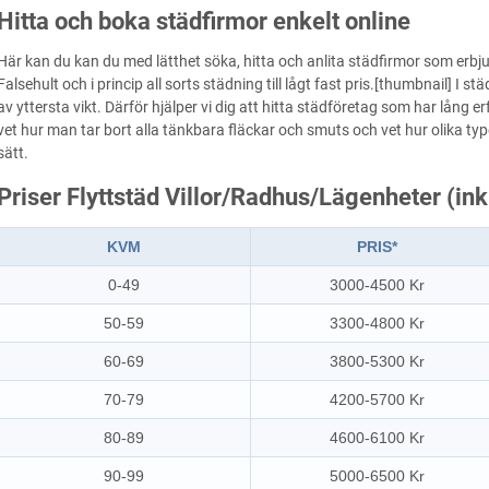
Hitta och boka städfirmor enkelt online
Här kan du kan du med lätthet söka, hitta och anlita städfirmor som erbju
Falsehult och i princip all sorts städning till lågt fast pris.[thumbnail] I 
av yttersta vikt. Därför hjälper vi dig att hitta städföretag som har lån
vet hur man tar bort alla tänkbara fläckar och smuts och vet hur olika t
sätt.
Priser Flyttstäd Villor/Radhus/Lägenheter (in
KVM
PRIS*
0-49
3000-4500 Kr
50-59
3300-4800 Kr
60-69
3800-5300 Kr
70-79
4200-5700 Kr
80-89
4600-6100 Kr
90-99
5000-6500 Kr