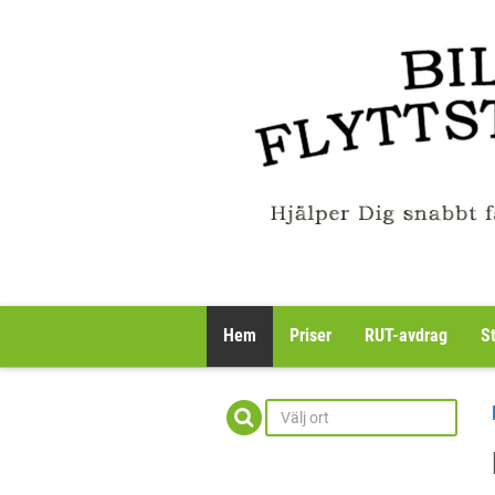
Hem
Priser
RUT-avdrag
S