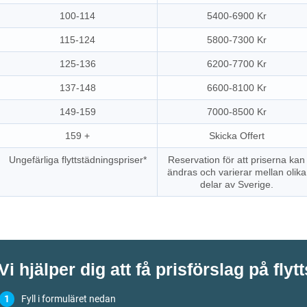
100-114
5400-6900 Kr
115-124
5800-7300 Kr
125-136
6200-7700 Kr
137-148
6600-8100 Kr
149-159
7000-8500 Kr
159 +
Skicka Offert
Ungefärliga flyttstädningspriser*
Reservation för att priserna kan
ändras och varierar mellan olika
delar av Sverige.
Vi hjälper dig att få prisförslag på flyt
Fyll i formuläret nedan