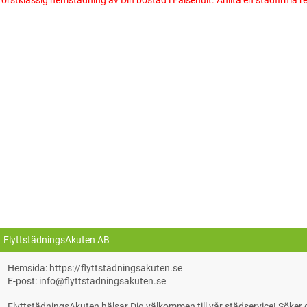
FlyttstädningsAkuten AB
Hemsida: https://flyttstädningsakuten.se
E-post: info@flyttstadningsakuten.se
FlyttstädningsAkuten hälsar Dig välkommen till vår städservice! Söke