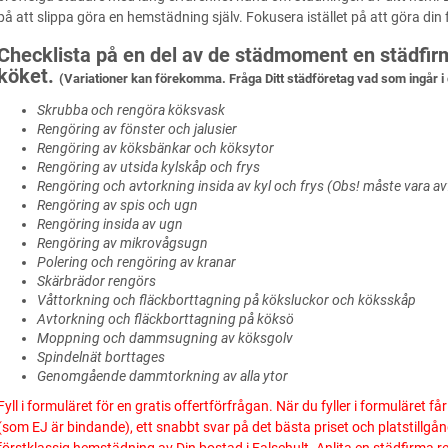
på att slippa göra en hemstädning själv. Fokusera istället på att göra din 
Checklista på en del av de städmoment en städfirma
köket.
(Variationer kan förekomma. Fråga Ditt städföretag vad som ingår i 
Skrubba och rengöra köksvask
Rengöring av fönster och jalusier
Rengöring av köksbänkar och köksytor
Rengöring av utsida kylskåp och frys
Rengöring och avtorkning insida av kyl och frys (Obs! måste vara a
Rengöring av spis och ugn
Rengöring insida av ugn
Rengöring av mikrovågsugn
Polering och rengöring av kranar
Skärbrädor rengörs
Våttorkning och fläckborttagning på köksluckor och köksskåp
Avtorkning och fläckborttagning på köksö
Moppning och dammsugning av köksgolv
Spindelnät borttages
Genomgående dammtorkning av alla ytor
Fyll i formuläret för en gratis offertförfrågan. När du fyller i formuläret f
(som EJ är bindande), ett snabbt svar på det bästa priset och platstillgå
förstklassig hemstädning av Din bostad i Falsehult. Anlita en städfirma r