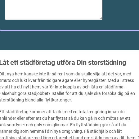
Låt ett städföretag utföra Din storstädning
Ditt nya hem kanske inte är så rent som du skulle vilja att det var, med
smuts och lukt kvar från tidigare ägare eller hyresgäster. Med all stress
av att ha ett nytt hem, varför inte koppla av och låta en städfirma i
Falsehult göra städjobbet? Istället för att du själv ska försöka dig på en
storstädning bland alla flyttkartonger.
Ett städföretag kommer att ta itu med en total rengöring innan du
anländer eller efter att du har flyttat så du kan gå in och mötas av ett
kök som lyser och golv som glimmar. En flyttstädning gör så att du
känner dig som hemma i din nya omgivning. Få städhjälp och låt
proffsiga städare med lång erfarenhet hand om städningen av ditt hem.