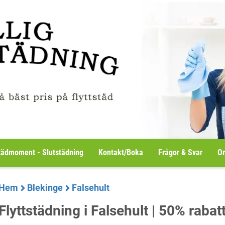
tädmoment - Slutstädning
Kontakt/Boka
Frågor & Svar
Om
Hem
Blekinge
Falsehult
Flyttstädning i Falsehult | 50% rab