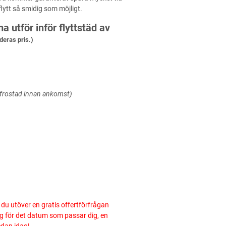
flytt så smidig som möjligt.
 utför inför flyttstäd av
deras pris.)
vfrostad innan ankomst)
år du utöver en gratis offertförfrågan
ng för det datum som passar dig, en
edan idag!