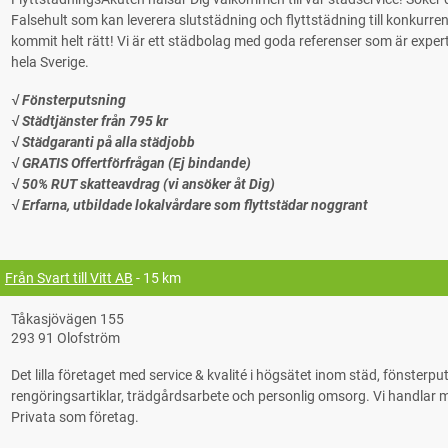
Falsehult som kan leverera slutstädning och flyttstädning till konkurrens
kommit helt rätt! Vi är ett städbolag med goda referenser som är experter på
hela Sverige.
√ Fönsterputsning
√ Städtjänster från 795 kr
√ Städgaranti på alla städjobb
√ GRATIS Offertförfrågan (Ej bindande)
√ 50% RUT skatteavdrag (vi ansöker åt Dig)
√ Erfarna, utbildade lokalvårdare som flyttstädar noggrant
Från Svart till Vitt AB
- 15 km
Tåkasjövägen 155
293 91 Olofström
Det lilla företaget med service & kvalité i högsätet inom städ, fönsterpu
rengöringsartiklar, trädgårdsarbete och personlig omsorg. Vi handlar m
Privata som företag.