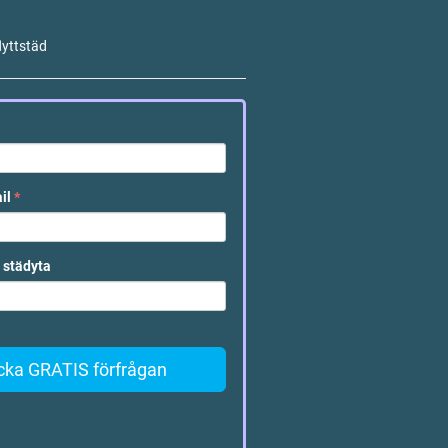
lyttstäd
ail
*
 städyta
cka GRATIS förfrågan