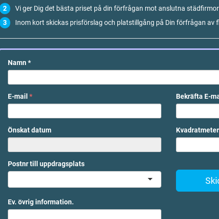
Vi ger Dig det bästa priset på din förfrågan mot anslutna städfirmor
Inom kort skickas prisförslag och platstillgång på Din förfrågan av f
Namn
*
E-mail
*
Bekräfta E-m
Önskat datum
Kvadratmeter
Postnr till uppdragsplats
Ski
Ev. övrig information.