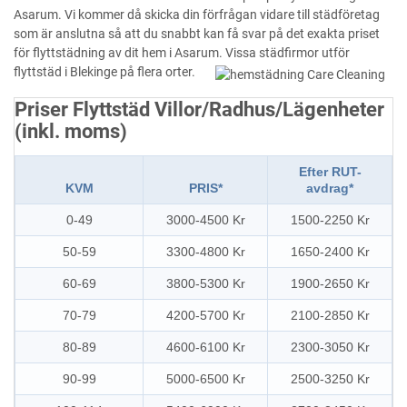
Asarum. Vi kommer då skicka din förfrågan vidare till städföretag
som är anslutna så att du snabbt kan få svar på det exakta priset
för flyttstädning av dit hem i Asarum. Vissa städfirmor utför
flyttstäd i Blekinge på flera orter.
Priser Flyttstäd Villor/Radhus/Lägenheter
(inkl. moms)
Efter RUT-
KVM
PRIS*
avdrag*
0-49
3000-4500 Kr
1500-2250 Kr
50-59
3300-4800 Kr
1650-2400 Kr
60-69
3800-5300 Kr
1900-2650 Kr
70-79
4200-5700 Kr
2100-2850 Kr
80-89
4600-6100 Kr
2300-3050 Kr
90-99
5000-6500 Kr
2500-3250 Kr