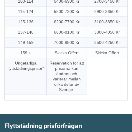
100-114
5400-6900 Kr
2700-3450 Kr
115-124
5800-7300 Kr
2900-3650 Kr
125-136
6200-7700 Kr
3100-3850 Kr
137-148
6600-8100 Kr
3300-4050 Kr
149-159
7000-8500 Kr
3500-4250 Kr
159 +
Skicka Offert
Skicka Offert
Ungefärliga
Reservation för att
flyttstädningspriser*
priserna kan
ändras och
varierar mellan
olika delar av
Sverige.
Flyttstädning
prisförfrågan