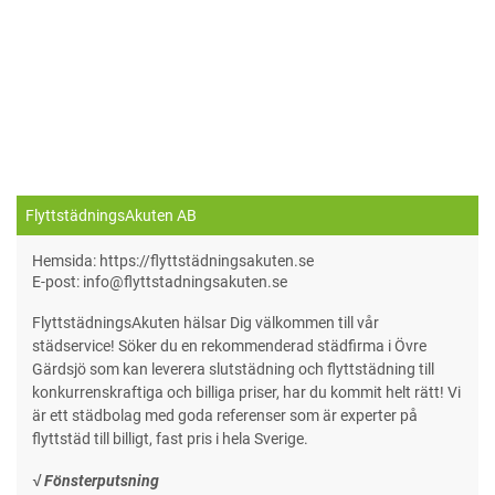
FlyttstädningsAkuten AB
Hemsida: https://flyttstädningsakuten.se
E-post: info@flyttstadningsakuten.se
FlyttstädningsAkuten hälsar Dig välkommen till vår
städservice! Söker du en rekommenderad städfirma i Övre
Gärdsjö som kan leverera slutstädning och flyttstädning till
konkurrenskraftiga och billiga priser, har du kommit helt rätt! Vi
är ett städbolag med goda referenser som är experter på
flyttstäd till billigt, fast pris i hela Sverige.
√ Fönsterputsning