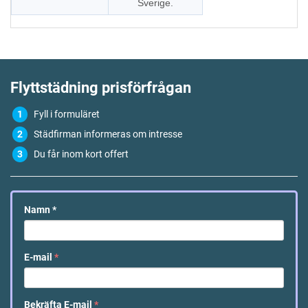
Sverige.
Flyttstädning
prisförfrågan
Fyll i formuläret
Städfirman informeras om intresse
Du får inom kort offert
Namn
*
E-mail
*
Bekräfta E-mail
*