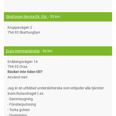
Skattunge Service Ek. För.
- 35 km
Kruppavägen 2
794 95 Skattungbyn
Eva's Hemmatjänster
- 36 km
Enåbergsvägen 14
794 93 Orsa
Räcker inte tiden till?
Använd min!
Jag är en utbildad undersköterska som erbjuder alla tjänster
inom Rutavdraget t.ex.
- Dammsugning
- Fönsterputsning
- Torka golven
- Dammning