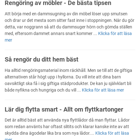
Rengöring av möbler - De bästa tipsen
Att börja med en dammsugning av din möbel löser upp smutsen
och drar ur det mesta som sitter fast inne i stoppningen. När du gör
detta, var noggrann så att du dammsuger hörn och gömda ställen
med, eftersom dammet annars snart kommer ...
Klicka för att läsa
mer
Så rengör du ditt hem bäst
Ha alltid rengöringsmaterial inom räckhåll. Men se till att de giftiga
alternativen står högt upp i hyllorna. Du vill inte att dina barn
oavsiktligt ska få i sig giftiga städprodukter. De kan ju självklart bli
både nyfikna och hungriga och du vill ...
Klicka för att läsa mer
Lär dig flytta smart - Allt om flyttkartonger
Det är alltid bäst att använda nya flyttlådor då man flyttar. Lådor
som redan använts har oftast slitits och klarar kanske inte av att
skydda dina ägodelar lika bra som nya lådor....
Klicka för att läsa
mer