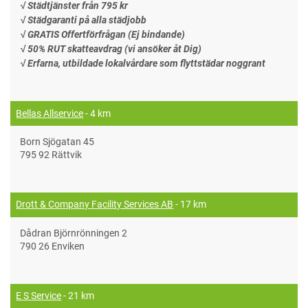
√ Städtjänster från 795 kr
√ Städgaranti på alla städjobb
√ GRATIS Offertförfrågan (Ej bindande)
√ 50% RUT skatteavdrag (vi ansöker åt Dig)
√ Erfarna, utbildade lokalvårdare som flyttstädar noggrant
Bellas Allservice
- 4 km
Born Sjögatan 45
795 92 Rättvik
Drott & Company Facility Services AB
- 17 km
Dådran Björnrönningen 2
790 26 Enviken
E S Service
- 21 km