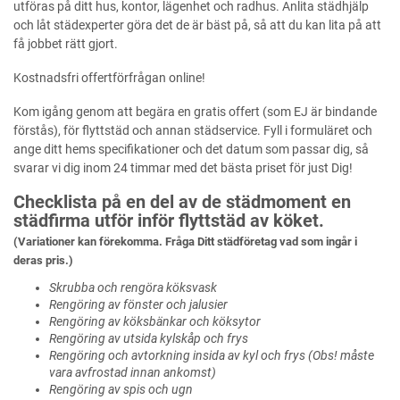
utföras på ditt hus, kontor, lägenhet och radhus. Anlita städhjälp
och låt städexperter göra det de är bäst på, så att du kan lita på att
få jobbet rätt gjort.
Kostnadsfri offertförfrågan online!
Kom igång genom att begära en gratis offert (som EJ är bindande
förstås), för flyttstäd och annan städservice. Fyll i formuläret och
ange ditt hems specifikationer och det datum som passar dig, så
svarar vi dig inom 24 timmar med det bästa priset för just Dig!
Checklista på en del av de städmoment en
städfirma utför inför flyttstäd av köket.
(Variationer kan förekomma. Fråga Ditt städföretag vad som ingår i
deras pris.)
Skrubba och rengöra köksvask
Rengöring av fönster och jalusier
Rengöring av köksbänkar och köksytor
Rengöring av utsida kylskåp och frys
Rengöring och avtorkning insida av kyl och frys (Obs! måste
vara avfrostad innan ankomst)
Rengöring av spis och ugn