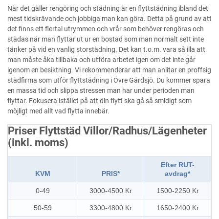
När det gäller rengöring och städning är en flyttstädning ibland det
mest tidskrävande och jobbiga man kan göra. Detta på grund av att
det finns ett flertal utrymmen och vrår som behöver rengöras och
städas när man flyttar ut ur en bostad som man normalt sett inte
tänker på vid en vanlig storstädning. Det kan t.o.m. vara så illa att
man måste åka tillbaka och utföra arbetet igen om det inte går
igenom en besiktning. Vi rekommenderar att man anlitar en proffsig
städfirma som utför flyttstädning i Övre Gärdsjö. Du kommer spara
en massa tid och slippa stressen man har under perioden man
flyttar. Fokusera istället på att din flytt ska gå så smidigt som
möjligt med allt vad flytta innebär.
Priser Flyttstäd Villor/Radhus/Lägenheter
(inkl. moms)
Efter RUT-
KVM
PRIS*
avdrag*
0-49
3000-4500 Kr
1500-2250 Kr
50-59
3300-4800 Kr
1650-2400 Kr