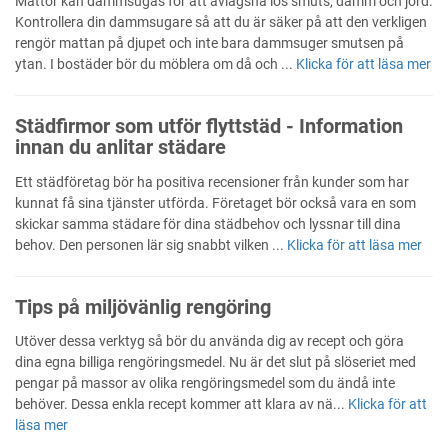
Mattor kan dammsugas för att avlägsna lös smuts, damm och jord.
Kontrollera din dammsugare så att du är säker på att den verkligen
rengör mattan på djupet och inte bara dammsuger smutsen på
ytan. I bostäder bör du möblera om då och ...
Klicka för att läsa mer
Städfirmor som utför flyttstäd - Information
innan du anlitar städare
Ett städföretag bör ha positiva recensioner från kunder som har
kunnat få sina tjänster utförda. Företaget bör också vara en som
skickar samma städare för dina städbehov och lyssnar till dina
behov. Den personen lär sig snabbt vilken ...
Klicka för att läsa mer
Tips på miljövänlig rengöring
Utöver dessa verktyg så bör du använda dig av recept och göra
dina egna billiga rengöringsmedel. Nu är det slut på slöseriet med
pengar på massor av olika rengöringsmedel som du ändå inte
behöver. Dessa enkla recept kommer att klara av nä...
Klicka för att
läsa mer