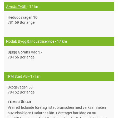
Älvnäs Tvätt
- 14 km
Heduddsvägen 10
781 69 Borlänge
Nodab Bygg & Industriservice
- 17 km
Bjugg Görans Väg 37
784 56 Borlänge
TPM Städ AB
- 17 km
Skogsvägen 58
784 52 Borlänge
TPM STÄD AB
Vi är ett ledande företag i städbranschen med verksamheten
huvudsakligen i Dalarnas län. Företaget har idag ca 80