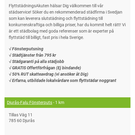
FlyttstädningsAkuten hälsar Dig välkommen till vår
städservice! Söker du en rekommenderad städfirma i Svedjan
som kan leverera slutstädning och flyttstädning till
konkurrenskraftiga och billiga priser, har du kommit helt rätt! Vi
är ett städbolag med goda referenser som är experter på
flyttstäd till billigt, fast pris i hela Sverige.
√ Fönsterputsning
√ Städtjänster från 795 kr
√ Städgaranti på alla städjobb
√ GRATIS Offertförfrågan (Ej bindande)
√ 50% RUT skatteavdrag (vi ansöker åt Dig)
√ Erfarna, utbildade lokalvårdare som flyttstädar noggrant
Djurås-Falu Fönsterputs
- 1 km
Tillas Väg 11
785 60 Djurås