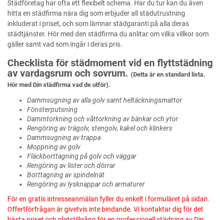
Städföretag har ofta ett flexibelt schema. Har du tur kan du även
hitta en städfirma nära dig som erbjuder all städutrustning
inkluderat i priset, och som lämnar städgaranti på alla deras
städtjänster. Hör med den städfirma du anlitar om vilka villkor som
gäller samt vad som ingår i deras pris.
Checklista för städmoment vid en flyttstädning
av vardagsrum och sovrum.
(Detta är en standard lista.
Hör med Din städfirma vad de utför).
Dammsugning av alla golv samt heltäckningsmattor
Fönsterputsning
Dammtorkning och våttorkning av bänkar och ytor
Rengöring av trägolv, stengolv, kakel och klinkers
Dammsugning av trappa
Moppning av golv
Fläckborttagning på golv och väggar
Rengöring av lister och dörrar
Borttagning av spindelnät
Rengöring av lysknappar och armaturer
För en gratis intresseanmälan fyller du enkelt i formuläret på sidan.
Offertförfrågan är givetvis inte bindande. Vi kontaktar dig för det
bästa priset och platstillgång för en professionell städning av Din