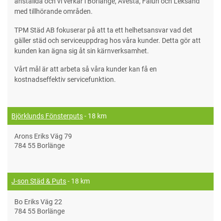
anställda och vi verkar i Borlänge, Avesta, Falun och Leksand
med tillhörande områden.
TPM Städ AB fokuserar på att ta ett helhetsansvar vad det
gäller städ och serviceuppdrag hos våra kunder. Detta gör att
kunden kan ägna sig åt sin kärnverksamhet.
Vårt mål är att arbeta så våra kunder kan få en
kostnadseffektiv servicefunktion.
Björklunds Fönsterputs
- 18 km
Arons Eriks Väg 79
784 55 Borlänge
J-son Städ & Puts
- 18 km
Bo Eriks Väg 22
784 55 Borlänge