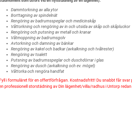
städmoment som utförs vid en flyttstädning av en lägenhet).
Dammtorkning av alla ytor
Borttagning av spindelnät
Rengöring av badrumsspeglar och medicinskåp
Våttorkning och rengöring av in och utsida av skåp och skåpluckor
Rengöring och putsning av metall och kranar
Våtmoppning av badrumsgolv
Avtorkning och damning av bänkar
Rengöring av kakel och badkar (avkalkning och tvålrester)
Rengöring av toalett
Putsning av badrumsspeglar och duschdörrar i glas
Rengöring av dusch (avkalkning och ev. mögel)
Våttorka och rengöra handfat
Fyll i formuläret för en offertförfrågan. Kostnadsfritt! Du snabbt får svar 
en professionell storstädning av Din lägenhet/villa/radhus i Untorp redan