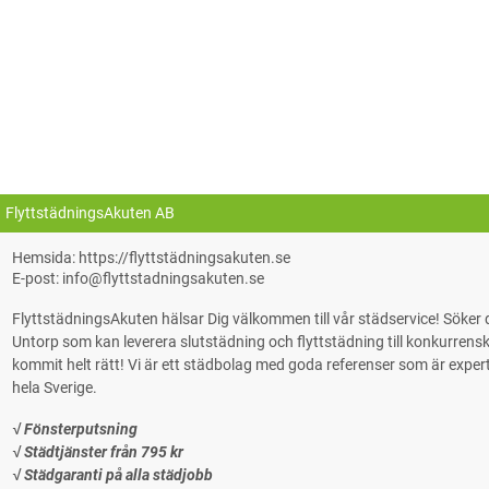
FlyttstädningsAkuten AB
Hemsida: https://flyttstädningsakuten.se
E-post: info@flyttstadningsakuten.se
FlyttstädningsAkuten hälsar Dig välkommen till vår städservice! Söke
Untorp som kan leverera slutstädning och flyttstädning till konkurrenskra
kommit helt rätt! Vi är ett städbolag med goda referenser som är experter på
hela Sverige.
√ Fönsterputsning
√ Städtjänster från 795 kr
√ Städgaranti på alla städjobb