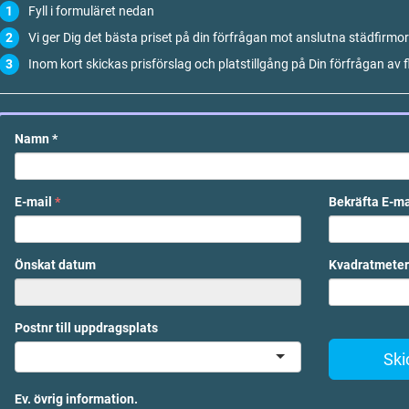
Fyll i formuläret nedan
Vi ger Dig det bästa priset på din förfrågan mot anslutna städfirmor
Inom kort skickas prisförslag och platstillgång på Din förfrågan av f
Namn
*
E-mail
*
Bekräfta E-m
Önskat datum
Kvadratmeter
Postnr till uppdragsplats
Ski
Ev. övrig information.