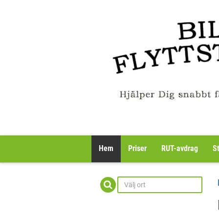
Hem
Priser
RUT-avdrag
S