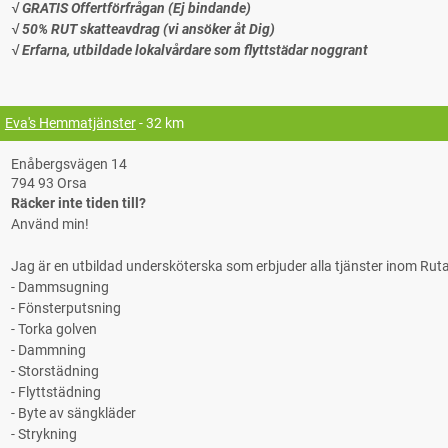
√ GRATIS Offertförfrågan (Ej bindande)
√ 50% RUT skatteavdrag (vi ansöker åt Dig)
√ Erfarna, utbildade lokalvårdare som flyttstädar noggrant
Eva's Hemmatjänster
- 32 km
Enåbergsvägen 14
794 93 Orsa
Räcker inte tiden till?
Använd min!
Jag är en utbildad undersköterska som erbjuder alla tjänster inom Ruta
- Dammsugning
- Fönsterputsning
- Torka golven
- Dammning
- Storstädning
- Flyttstädning
- Byte av sängkläder
- Strykning