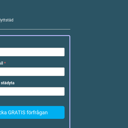
lyttstäd
ail
*
 städyta
cka GRATIS förfrågan