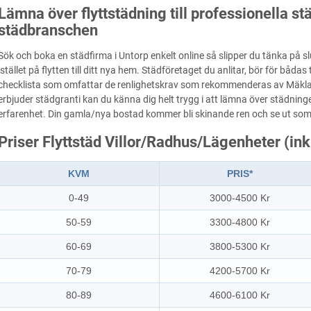
Lämna över flyttstädning till professionella s
städbranschen
Sök och boka en städfirma i Untorp enkelt online så slipper du tänka på 
istället på flytten till ditt nya hem. Städföretaget du anlitar, bör för bådas
checklista som omfattar de renlighetskrav som rekommenderas av Mäkl
erbjuder städgranti kan du känna dig helt trygg i att lämna över städninge
erfarenhet. Din gamla/nya bostad kommer bli skinande ren och se ut som
Priser Flyttstäd Villor/Radhus/Lägenheter (in
KVM
PRIS*
0-49
3000-4500 Kr
50-59
3300-4800 Kr
60-69
3800-5300 Kr
70-79
4200-5700 Kr
80-89
4600-6100 Kr