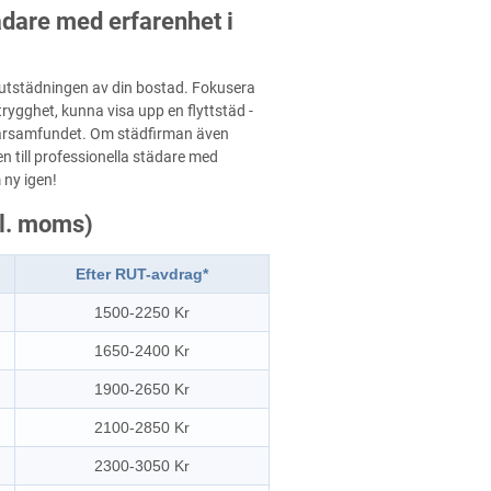
tädare med erfarenhet i
slutstädningen av din bostad. Fokusera
 trygghet, kunna visa upp en flyttstäd -
arsamfundet. Om städfirman även
n till professionella städare med
 ny igen!
kl. moms)
Efter RUT-avdrag*
1500-2250 Kr
1650-2400 Kr
1900-2650 Kr
2100-2850 Kr
2300-3050 Kr