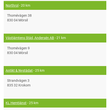
Northrol
- 20 km
Thomévägen 38
830 04 Mörsil
Västjämtens Städ, Andersén AB
- 21 km
Thomévägen 9
830 04 Mörsil
Antikt & Nystädat
- 25 km
Strandvägen 3
835 32 Krokom
KL Hemtjänst
- 25 km