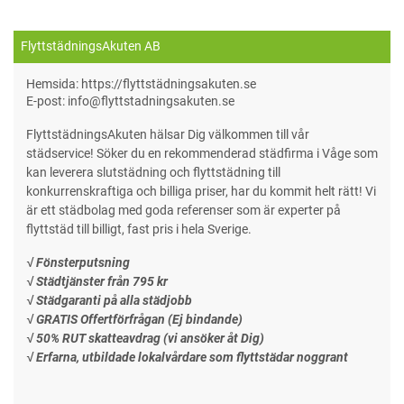
FlyttstädningsAkuten AB
Hemsida: https://flyttstädningsakuten.se
E-post: info@flyttstadningsakuten.se
FlyttstädningsAkuten hälsar Dig välkommen till vår
städservice! Söker du en rekommenderad städfirma i Våge som
kan leverera slutstädning och flyttstädning till
konkurrenskraftiga och billiga priser, har du kommit helt rätt! Vi
är ett städbolag med goda referenser som är experter på
flyttstäd till billigt, fast pris i hela Sverige.
√ Fönsterputsning
√ Städtjänster från 795 kr
√ Städgaranti på alla städjobb
√ GRATIS Offertförfrågan (Ej bindande)
√ 50% RUT skatteavdrag (vi ansöker åt Dig)
√ Erfarna, utbildade lokalvårdare som flyttstädar noggrant