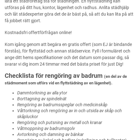
låta ett städföretag stå för städningen. En flyttstädning kan
utföras på ditt hus, kontor, lägenhet och radhus. Anlita städhjälp
och låt städexperter göra det de är bäst på, så att du kan lita på att
få jobbet rätt gjort.
Kostnadsfri offertförfrågan online!
Kom igång genom att begära en gratis offert (som EJ är bindande
förstås), för flyttstäd och annan städservice. Fyll i formuläret och
ange ditt hems specifikationer och det datum som passar dig, så
svarar vi dig inom 24 timmar med det bästa priset för just Dig!
Checklista för rengöring av badrum
(en del av de
städmoment som utförs vid en flyttstädning av en lägenhet).
Dammtorkning av alla ytor
Borttagning av spindelnät
Rengöring av badrumsspeglar och medicinskåp
Våttorkning och rengöring av in och utsida av skåp och
skåpluckor
Rengöring och putsning av metall och kranar
Våtmoppning av badrumsgolv
Avtorkning och damning av bänkar