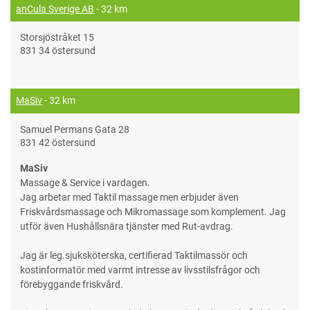
anCula Sverige AB
- 32 km
Storsjöstråket 15
831 34 östersund
MaSiv
- 32 km
Samuel Permans Gata 28
831 42 östersund
MaSiv
Massage & Service i vardagen.
Jag arbetar med Taktil massage men erbjuder även
Friskvårdsmassage och Mikromassage som komplement. Jag
utför även Hushållsnära tjänster med Rut-avdrag.
Jag är leg.sjuksköterska, certifierad Taktilmassör och
kostinformatör med varmt intresse av livsstilsfrågor och
förebyggande friskvård.