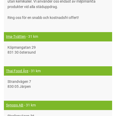
utan kemikalier. Vi använder oss endast av miljömärkta
produkter vid alla städuppdrag.
Ring oss för en snabb och kostnadsfri offert!
Ima-Tvätten
- 31 km
Köpmangatan 29
831 30 östersund
Thai Food Åre
- 31 km
Strandvägen 7
830 05 Järpen
Synops AB
- 31 km
Storlienvägen 36