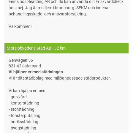
Finns hos Reacting AB och du kan använda din Friskvårdcheck
hos mej. Jag är medlem i branchorg. SFKM och innehar
behandlingsskade- och ansvarsförsäkring.
Välkommen!
Storsjöbygdens Städ AB
- 32 km
Genvägen 56
831 42 östersund
Vi hjälper er med städningen
Vi är ditt städbolag med miljöanpassade städprodukter.
Vi kan hjälpa er med:
- golvvård
- kontorstädning
- storstädning
- fönsterputsning
- butiksstädning
- byggstädning