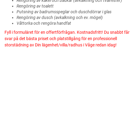
Rengöring av kakel och badkar (avkalkning och tvålrester)
Rengöring av toalett
Putsning av badrumsspeglar och duschdörrar i glas
Rengöring av dusch (avkalkning och ev. mögel)
Våttorka och rengöra handfat
Fyll i formuläret för en offertförfrågan. Kostnadsfritt! Du snabbt får
svar på det bästa priset och platstillgång för en professionell
storstädning av Din lägenhet/villa/radhus i Våge redan idag!