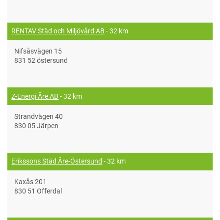
RENTAV Städ och Miljövård AB
- 32 km
Nifsåsvägen 15
831 52 östersund
Z-Energi Åre AB
- 32 km
Strandvägen 40
830 05 Järpen
Erikssons Städ Åre-Östersund
- 32 km
Kaxås 201
830 51 Offerdal