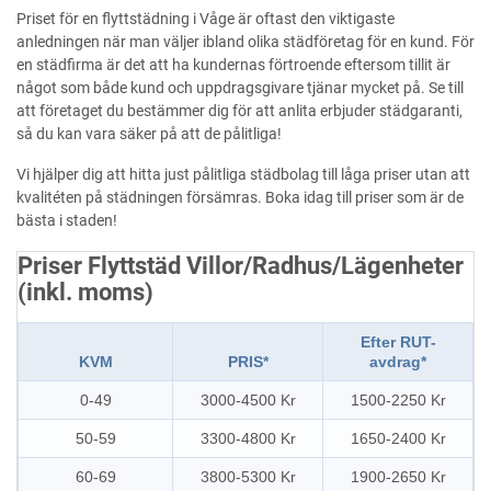
Priset för en flyttstädning i Våge är oftast den viktigaste
anledningen när man väljer ibland olika städföretag för en kund. För
en städfirma är det att ha kundernas förtroende eftersom tillit är
något som både kund och uppdragsgivare tjänar mycket på. Se till
att företaget du bestämmer dig för att anlita erbjuder städgaranti,
så du kan vara säker på att de pålitliga!
Vi hjälper dig att hitta just pålitliga städbolag till låga priser utan att
kvalitéten på städningen försämras. Boka idag till priser som är de
bästa i staden!
Priser Flyttstäd Villor/Radhus/Lägenheter
(inkl. moms)
Efter RUT-
KVM
PRIS*
avdrag*
0-49
3000-4500 Kr
1500-2250 Kr
50-59
3300-4800 Kr
1650-2400 Kr
60-69
3800-5300 Kr
1900-2650 Kr