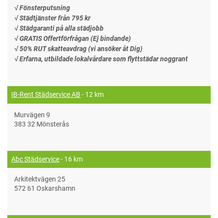
√ Fönsterputsning
√ Städtjänster från 795 kr
√ Städgaranti på alla städjobb
√ GRATIS Offertförfrågan (Ej bindande)
√ 50% RUT skatteavdrag (vi ansöker åt Dig)
√ Erfarna, utbildade lokalvårdare som flyttstädar noggrant
IB-Rent Städservice AB
- 12 km
Murvägen 9
383 32 Mönsterås
Abc Städservice
- 16 km
Arkitektvägen 25
572 61 Oskarshamn