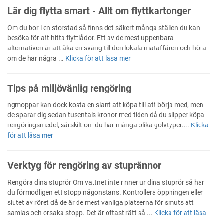
Lär dig flytta smart - Allt om flyttkartonger
Om du bor i en storstad så finns det säkert många ställen du kan
besöka för att hitta flyttlådor. Ett av de mest uppenbara
alternativen är att åka en sväng till den lokala mataffären och höra
om de har några ...
Klicka för att läsa mer
Tips på miljövänlig rengöring
ngmoppar kan dock kosta en slant att köpa till att börja med, men
de sparar dig sedan tusentals kronor med tiden då du slipper köpa
rengöringsmedel, särskilt om du har många olika golvtyper....
Klicka
för att läsa mer
Verktyg för rengöring av stuprännor
Rengöra dina stuprör Om vattnet inte rinner ur dina stuprör så har
du förmodligen ett stopp någonstans. Kontrollera öppningen eller
slutet av röret då de är de mest vanliga platserna för smuts att
samlas och orsaka stopp. Det är oftast rätt så ...
Klicka för att läsa