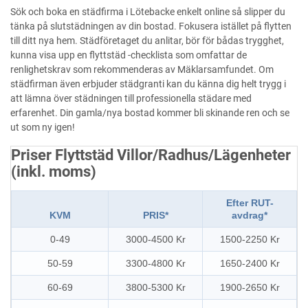
Sök och boka en städfirma i Lötebacke enkelt online så slipper du
tänka på slutstädningen av din bostad. Fokusera istället på flytten
till ditt nya hem. Städföretaget du anlitar, bör för bådas trygghet,
kunna visa upp en flyttstäd -checklista som omfattar de
renlighetskrav som rekommenderas av Mäklarsamfundet. Om
städfirman även erbjuder städgranti kan du känna dig helt trygg i
att lämna över städningen till professionella städare med
erfarenhet. Din gamla/nya bostad kommer bli skinande ren och se
ut som ny igen!
Priser Flyttstäd Villor/Radhus/Lägenheter
(inkl. moms)
Efter RUT-
KVM
PRIS*
avdrag*
0-49
3000-4500 Kr
1500-2250 Kr
50-59
3300-4800 Kr
1650-2400 Kr
60-69
3800-5300 Kr
1900-2650 Kr