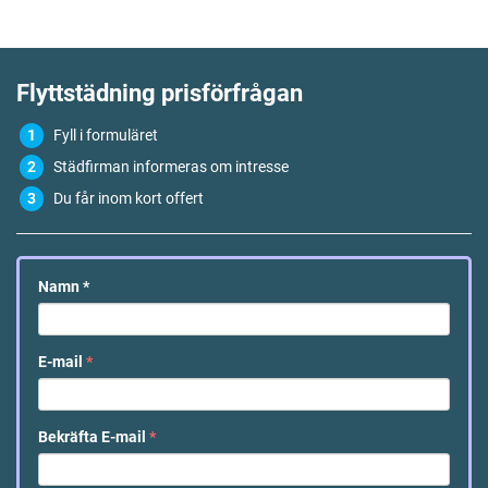
Flyttstädning
prisförfrågan
Fyll i formuläret
Städfirman informeras om intresse
Du får inom kort offert
Namn
*
E-mail
*
Bekräfta E-mail
*