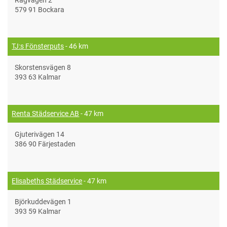
Rågvägen 2
579 91 Bockara
TJ:s Fönsterputs
- 46 km
Skorstensvägen 8
393 63 Kalmar
Renta Städservice AB
- 47 km
Gjuterivägen 14
386 90 Färjestaden
Elisabeths Städservice
- 47 km
Björkuddevägen 1
393 59 Kalmar