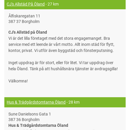
CJ's Allstäd På Öland
- 27 km
Ålfiskaregatan 11
387 37 Borgholm
CJ's Allstäd på Öland
Vi är det lilla företaget med det stora engagemanget. Bra
service med ett leende är vårt motto. Allt inom städ för flytt,
kontor, privat. Vi utför även byggstäd och fönsterputsning.
Inget uppdrag är för stort, eller för litet. Vi tar uppdrag över
hela Öland. Tänk på att hushållsnära tjänster är avdragsgilla!
Välkomna!
Hus & Trädgårdstomtarna Öland
- 28 km
Sune Danielsons Gata 1
387 36 Borgholm
Hus & Trädgårdstomtarna Öland