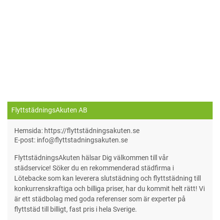
FlyttstädningsAkuten AB
Hemsida: https://flyttstädningsakuten.se
E-post: info@flyttstadningsakuten.se
FlyttstädningsAkuten hälsar Dig välkommen till vår
städservice! Söker du en rekommenderad städfirma i
Lötebacke som kan leverera slutstädning och flyttstädning till
konkurrenskraftiga och billiga priser, har du kommit helt rätt! Vi
är ett städbolag med goda referenser som är experter på
flyttstäd till billigt, fast pris i hela Sverige.