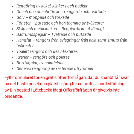
Rengöring av kakel, klinkers och badkar
Dusch och duschdörrar – rengjorda och tvättade
Golv – moppade och torkade
Fönster – putsade och borttagning av tvålrester
Skåp och medicinskåp – Rengjorda in- utvändigt
Badrumsspeglar – Tvättade och putsade
Handfat – rengörs från avlagringar från kalk samt smuts från
tvålrester
Toalett rengörs och desinfekteras
Kranar – rengörs och poleras
Borttagning av spindelnät
Generell rengöring av resterade utrymmen
Fyll i formuläret för en gratis offertförfrågan, där du snabbt får svar
på det bästa priset och platstillgång för en professionell städning
av Din bostad i Lötebacke idag! Offertförfrågan är givetvis inte
bindande.