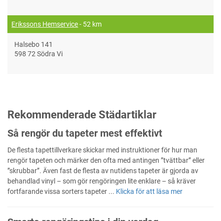
Erikssons Hemservice
- 52 km
Halsebo 141
598 72 Södra Vi
Rekommenderade Städartiklar
Så rengör du tapeter mest effektivt
De flesta tapettillverkare skickar med instruktioner för hur man
rengör tapeten och märker den ofta med antingen ”tvättbar” eller
”skrubbar”. Även fast de flesta av nutidens tapeter är gjorda av
behandlad vinyl – som gör rengöringen lite enklare – så kräver
fortfarande vissa sorters tapeter ...
Klicka för att läsa mer