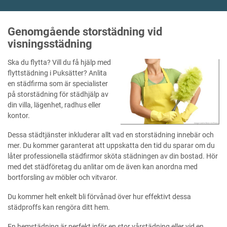
Genomgående storstädning vid
visningsstädning
Ska du flytta? Vill du få hjälp med
flyttstädning i Puksätter? Anlita
en städfirma som är specialister
på storstädning för städhjälp av
din villa, lägenhet, radhus eller
kontor.
Dessa städtjänster inkluderar allt vad en storstädning innebär och
mer. Du kommer garanterat att uppskatta den tid du sparar om du
låter professionella städfirmor sköta städningen av din bostad. Hör
med det städföretag du anlitar om de även kan anordna med
bortforsling av möbler och vitvaror.
Du kommer helt enkelt bli förvånad över hur effektivt dessa
städproffs kan rengöra ditt hem.
En hemstädning är perfekt inför en stor vårstädning eller vid en