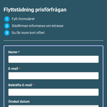
Flyttstädning
prisförfrågan
Fyll i formuläret
Städfirman informeras om intresse
Du får inom kort offert
Namn
*
E-mail
*
Bekräfta E-mail
*
Önskat datum