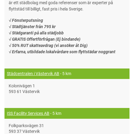
är ett städbolag med goda referenser som är experter på
flyttstäd till billigt, fast pris i hela Sverige.
√ Fönsterputsning
√ Städtjänster från 795 kr
√ Städgaranti på alla städjobb
√ GRATIS Offertförfrågan (Ej bindande)
√ 50% RUT skatteavdrag (vi ansöker åt Dig)
√ Erfarna, utbildade lokalvårdare som flyttstädar noggrant
Städcentralen i Västervik AB
- 5 km
Kolonivägen 1
593 61 Västervik
ISS Facility Services AB
- 5 km
Folkparksvägen 31
593 37 Västervik