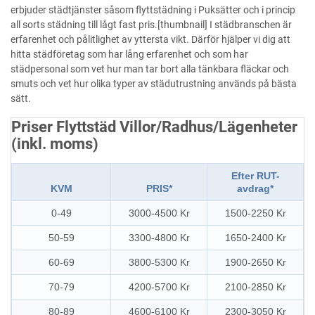
erbjuder städtjänster såsom flyttstädning i Puksätter och i princip
all sorts städning till lågt fast pris.[thumbnail] I städbranschen är
erfarenhet och pålitlighet av yttersta vikt. Därför hjälper vi dig att
hitta städföretag som har lång erfarenhet och som har
städpersonal som vet hur man tar bort alla tänkbara fläckar och
smuts och vet hur olika typer av städutrustning används på bästa
sätt.
Priser Flyttstäd Villor/Radhus/Lägenheter
(inkl. moms)
Efter RUT-
KVM
PRIS*
avdrag*
0-49
3000-4500 Kr
1500-2250 Kr
50-59
3300-4800 Kr
1650-2400 Kr
60-69
3800-5300 Kr
1900-2650 Kr
70-79
4200-5700 Kr
2100-2850 Kr
80-89
4600-6100 Kr
2300-3050 Kr