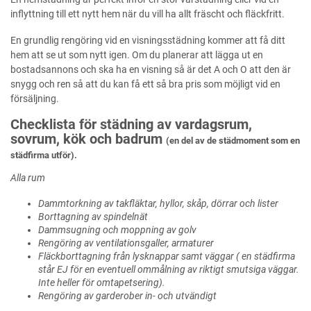
inflyttning till ett nytt hem när du vill ha allt fräscht och fläckfritt.
En grundlig rengöring vid en visningsstädning kommer att få ditt
hem att se ut som nytt igen. Om du planerar att lägga ut en
bostadsannons och ska ha en visning så är det A och O att den är
snygg och ren så att du kan få ett så bra pris som möjligt vid en
försäljning.
Checklista för städning av vardagsrum,
sovrum, kök och badrum
(en del av de städmoment som en
städfirma utför).
Alla rum
Dammtorkning av takfläktar, hyllor, skåp, dörrar och lister
Borttagning av spindelnät
Dammsugning och moppning av golv
Rengöring av ventilationsgaller, armaturer
Fläckborttagning från lysknappar samt väggar ( en städfirma
står EJ för en eventuell ommålning av riktigt smutsiga väggar.
Inte heller för omtapetsering).
Rengöring av garderober in- och utvändigt