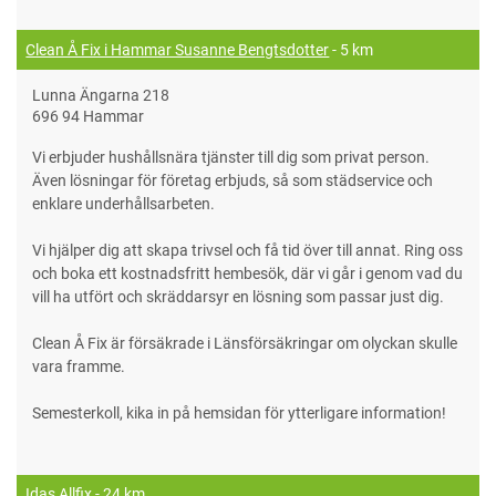
Clean Å Fix i Hammar Susanne Bengtsdotter
- 5 km
Lunna Ängarna 218
696 94 Hammar
Vi erbjuder hushållsnära tjänster till dig som privat person.
Även lösningar för företag erbjuds, så som städservice och
enklare underhållsarbeten.
Vi hjälper dig att skapa trivsel och få tid över till annat. Ring oss
och boka ett kostnadsfritt hembesök, där vi går i genom vad du
vill ha utfört och skräddarsyr en lösning som passar just dig.
Clean Å Fix är försäkrade i Länsförsäkringar om olyckan skulle
vara framme.
Semesterkoll, kika in på hemsidan för ytterligare information!
Idas Allfix
- 24 km