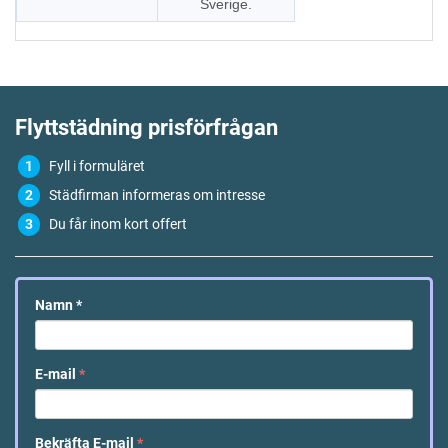
Sverige.
Flyttstädning
prisförfrågan
Fyll i formuläret
Städfirman informeras om intresse
Du får inom kort offert
Namn
*
E-mail
*
Bekräfta E-mail
*