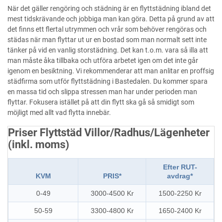
När det gäller rengöring och städning är en flyttstädning ibland det
mest tidskrävande och jobbiga man kan göra. Detta på grund av att
det finns ett flertal utrymmen och vrår som behöver rengöras och
städas när man flyttar ut ur en bostad som man normalt sett inte
tänker på vid en vanlig storstädning. Det kan t.o.m. vara så illa att
man måste åka tillbaka och utföra arbetet igen om det inte går
igenom en besiktning. Vi rekommenderar att man anlitar en proffsig
städfirma som utför flyttstädning i Bastedalen. Du kommer spara
en massa tid och slippa stressen man har under perioden man
flyttar. Fokusera istället på att din flytt ska gå så smidigt som
möjligt med allt vad flytta innebär.
Priser Flyttstäd Villor/Radhus/Lägenheter
(inkl. moms)
Efter RUT-
KVM
PRIS*
avdrag*
0-49
3000-4500 Kr
1500-2250 Kr
50-59
3300-4800 Kr
1650-2400 Kr