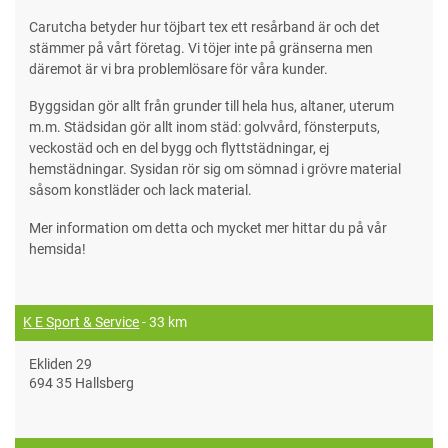
Carutcha betyder hur töjbart tex ett resårband är och det
stämmer på vårt företag. Vi töjer inte på gränserna men
däremot är vi bra problemlösare för våra kunder.
Byggsidan gör allt från grunder till hela hus, altaner, uterum
m.m. Städsidan gör allt inom städ: golvvård, fönsterputs,
veckostäd och en del bygg och flyttstädningar, ej
hemstädningar. Sysidan rör sig om sömnad i grövre material
såsom konstläder och lack material.
Mer information om detta och mycket mer hittar du på vår
hemsida!
K E Sport & Service
- 33 km
Ekliden 29
694 35 Hallsberg