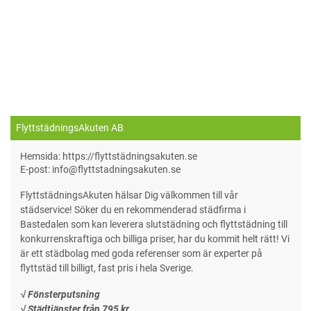
FlyttstädningsAkuten AB
Hemsida: https://flyttstädningsakuten.se
E-post: info@flyttstadningsakuten.se
FlyttstädningsAkuten hälsar Dig välkommen till vår
städservice! Söker du en rekommenderad städfirma i
Bastedalen som kan leverera slutstädning och flyttstädning till
konkurrenskraftiga och billiga priser, har du kommit helt rätt! Vi
är ett städbolag med goda referenser som är experter på
flyttstäd till billigt, fast pris i hela Sverige.
√ Fönsterputsning
√ Städtjänster från 795 kr