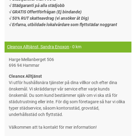
√ Städgaranti på alla städjobb
√ GRATIS Offertförfrågan (Ej bindande)
√ 50% RUT skatteavdrag (vi ansöker åt Dig)
√ Erfarna, utbildade lokalvårdare som flyttstädar noggrant
Cleanox Alltjänst, Sandra Enoxon
- 0 km
Harge Mellanberget 506
696 94 Hammar
Cleanox Alltjänst
Vi utför hushållsnära tjänster på dina villkor och efter dina
önskemål. Vi skräddarsyr vår service efter varje kunds
önskemål. Du som kund bestämmer själv om vi ska stå för
städutrustning eller inte. För dig som företagare så har vi olika
typer städservice, såsom kontorsstäd, grovstäd,
underhållsstäd och flyttstäd.
Välkommen att ta kontakt för mer information!