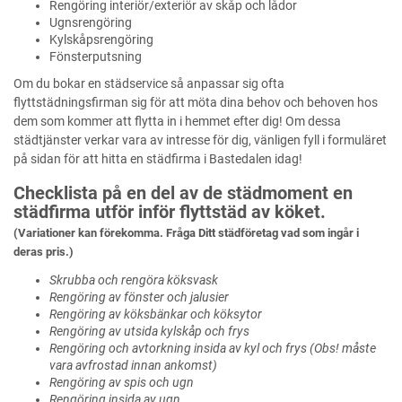
Rengöring interiör/exteriör av skåp och lådor
Ugnsrengöring
Kylskåpsrengöring
Fönsterputsning
Om du bokar en städservice så anpassar sig ofta
flyttstädningsfirman sig för att möta dina behov och behoven hos
dem som kommer att flytta in i hemmet efter dig! Om dessa
städtjänster verkar vara av intresse för dig, vänligen fyll i formuläret
på sidan för att hitta en städfirma i Bastedalen idag!
Checklista på en del av de städmoment en
städfirma utför inför flyttstäd av köket.
(Variationer kan förekomma. Fråga Ditt städföretag vad som ingår i
deras pris.)
Skrubba och rengöra köksvask
Rengöring av fönster och jalusier
Rengöring av köksbänkar och köksytor
Rengöring av utsida kylskåp och frys
Rengöring och avtorkning insida av kyl och frys (Obs! måste
vara avfrostad innan ankomst)
Rengöring av spis och ugn
Rengöring insida av ugn