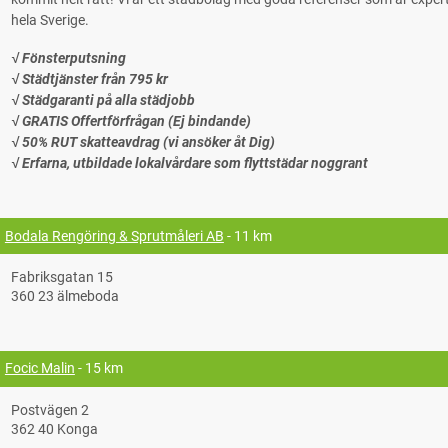
hela Sverige.
√ Fönsterputsning
√ Städtjänster från 795 kr
√ Städgaranti på alla städjobb
√ GRATIS Offertförfrågan (Ej bindande)
√ 50% RUT skatteavdrag (vi ansöker åt Dig)
√ Erfarna, utbildade lokalvårdare som flyttstädar noggrant
Bodala Rengöring & Sprutmåleri AB
- 11 km
Fabriksgatan 15
360 23 älmeboda
Focic Malin
- 15 km
Postvägen 2
362 40 Konga