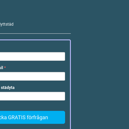
lyttstäd
ail
*
 städyta
cka GRATIS förfrågan