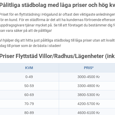
Pålitliga städbolag med låga priser och hög kv
Priset för en flyttstädning i Högalund är oftast den viktigaste anledninge
för en kund. För en städfirma är det att ha kundernas förtroende eftersom
uppdragsgivare tjänar mycket på. Se till att företaget du bestämmer dig fö
kan vara säker på att de pålitliga!
Vi hjälper dig att hitta just pålitliga städbolag till låga priser utan att k
idag till priser som är de bästa i staden!
Priser Flyttstäd Villor/Radhus/Lägenheter (in
KVM
PRIS*
0-49
3000-4500 Kr
50-59
3300-4800 Kr
60-69
3800-5300 Kr
70-79
4200-5700 Kr
80-89
4600-6100 Kr