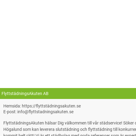
FlyttstädningsAkuten AB
Hemsida: https://flyttstädningsakuten.se
E-post: info@flyttstadningsakuten.se
FlyttstädningsAkuten hälsar Dig välkommen till vår städservice! Söke
Högalund som kan leverera slutstädning och flyttstädning till konkurrens
kommit helt rätt! Vi är ett städbolag med goda referenser som är experter på