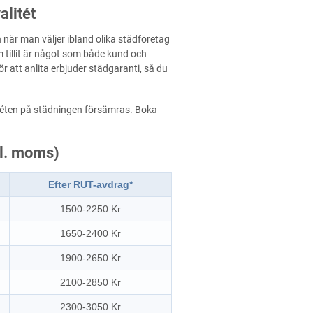
alitét
n när man väljer ibland olika städföretag
 tillit är något som både kund och
r att anlita erbjuder städgaranti, så du
valitéten på städningen försämras. Boka
kl. moms)
Efter RUT-avdrag*
1500-2250 Kr
1650-2400 Kr
1900-2650 Kr
2100-2850 Kr
2300-3050 Kr