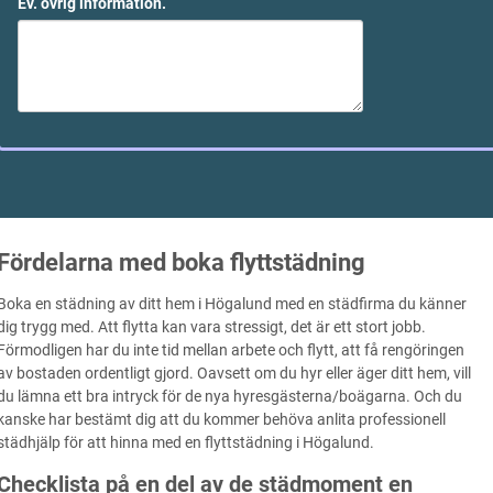
Ev. övrig information.
Fördelarna med boka flyttstädning
Boka en städning av ditt hem i Högalund med en städfirma du känner
dig trygg med. Att flytta kan vara stressigt, det är ett stort jobb.
Förmodligen har du inte tid mellan arbete och flytt, att få rengöringen
av bostaden ordentligt gjord. Oavsett om du hyr eller äger ditt hem, vill
du lämna ett bra intryck för de nya hyresgästerna/boägarna. Och du
kanske har bestämt dig att du kommer behöva anlita professionell
städhjälp för att hinna med en flyttstädning i Högalund.
Checklista på en del av de städmoment en