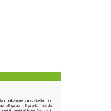
r du en rekommenderad städfirma i
kraftiga och billiga priser, har du
 flyttstäd till billigt, fast pris i