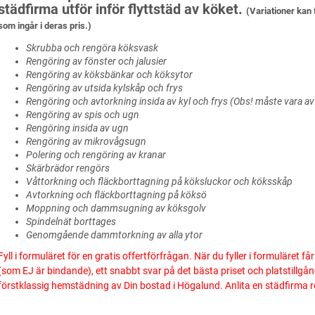
städfirma utför inför flyttstäd av köket.
(Variationer kan
som ingår i deras pris.)
Skrubba och rengöra köksvask
Rengöring av fönster och jalusier
Rengöring av köksbänkar och köksytor
Rengöring av utsida kylskåp och frys
Rengöring och avtorkning insida av kyl och frys (Obs! måste vara a
Rengöring av spis och ugn
Rengöring insida av ugn
Rengöring av mikrovågsugn
Polering och rengöring av kranar
Skärbrädor rengörs
Våttorkning och fläckborttagning på köksluckor och köksskåp
Avtorkning och fläckborttagning på köksö
Moppning och dammsugning av köksgolv
Spindelnät borttages
Genomgående dammtorkning av alla ytor
Fyll i formuläret för en gratis offertförfrågan. När du fyller i formuläret f
(som EJ är bindande), ett snabbt svar på det bästa priset och platstillgå
förstklassig hemstädning av Din bostad i Högalund. Anlita en städfirma r