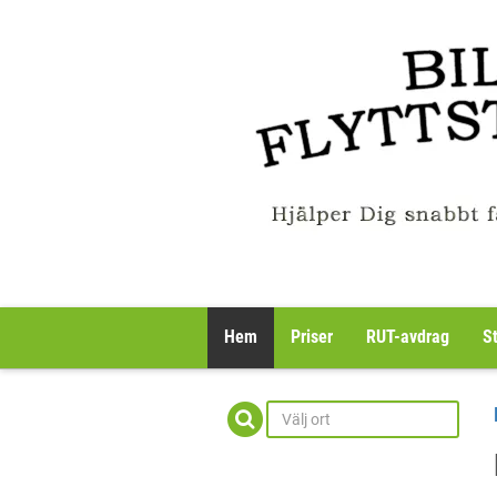
Hem
Priser
RUT-avdrag
S