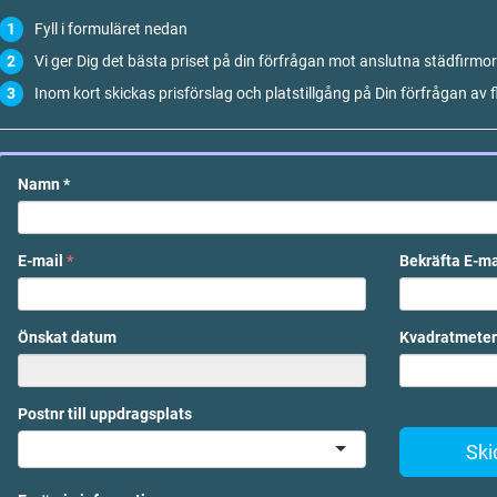
Fyll i formuläret nedan
Vi ger Dig det bästa priset på din förfrågan mot anslutna städfirmor
Inom kort skickas prisförslag och platstillgång på Din förfrågan av f
Namn
*
E-mail
*
Bekräfta E-m
Önskat datum
Kvadratmeter
Postnr till uppdragsplats
Ski