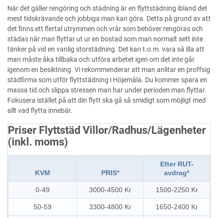
När det gäller rengöring och städning är en flyttstädning ibland det
mest tidskrävande och jobbiga man kan göra. Detta på grund av att
det finns ett flertal utrymmen och vrår som behöver rengöras och
städas när man flyttar ut ur en bostad som man normalt sett inte
tänker på vid en vanlig storstädning. Det kan t.o.m. vara så illa att
man måste åka tillbaka och utföra arbetet igen om det inte går
igenom en besiktning. Vi rekommenderar att man anlitar en proffsig
städfirma som utför flyttstädning i Höjemåla. Du kommer spara en
massa tid och slippa stressen man har under perioden man flyttar.
Fokusera istället på att din flytt ska gå så smidigt som möjligt med
allt vad flytta innebär.
Priser Flyttstäd Villor/Radhus/Lägenheter
(inkl. moms)
Efter RUT-
KVM
PRIS*
avdrag*
0-49
3000-4500 Kr
1500-2250 Kr
50-59
3300-4800 Kr
1650-2400 Kr