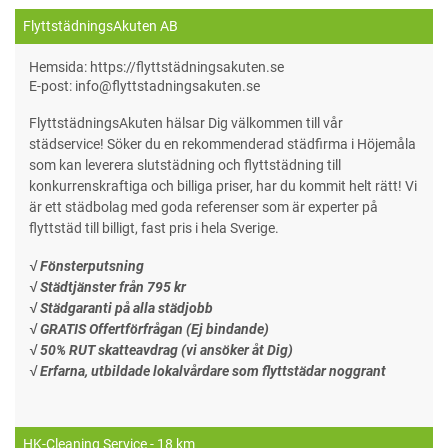
FlyttstädningsAkuten AB
Hemsida: https://flyttstädningsakuten.se
E-post: info@flyttstadningsakuten.se
FlyttstädningsAkuten hälsar Dig välkommen till vår
städservice! Söker du en rekommenderad städfirma i Höjemåla
som kan leverera slutstädning och flyttstädning till
konkurrenskraftiga och billiga priser, har du kommit helt rätt! Vi
är ett städbolag med goda referenser som är experter på
flyttstäd till billigt, fast pris i hela Sverige.
√ Fönsterputsning
√ Städtjänster från 795 kr
√ Städgaranti på alla städjobb
√ GRATIS Offertförfrågan (Ej bindande)
√ 50% RUT skatteavdrag (vi ansöker åt Dig)
√ Erfarna, utbildade lokalvårdare som flyttstädar noggrant
HK-Cleaning Service
- 18 km