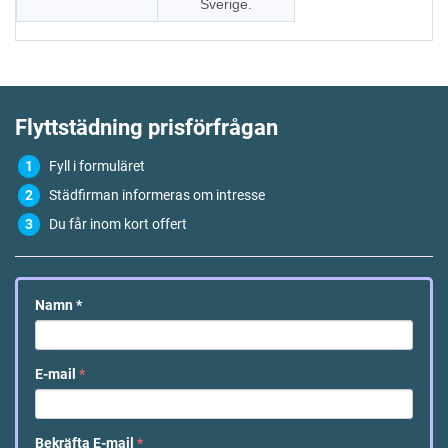
Sverige.
Flyttstädning
prisförfrågan
Fyll i formuläret
Städfirman informeras om intresse
Du får inom kort offert
Namn
*
E-mail
*
Bekräfta E-mail
*