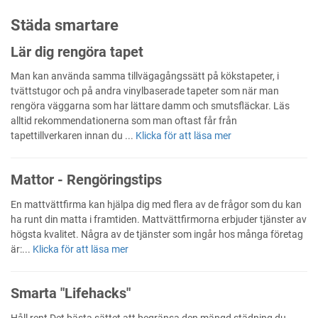
Städa smartare
Lär dig rengöra tapet
Man kan använda samma tillvägagångssätt på kökstapeter, i
tvättstugor och på andra vinylbaserade tapeter som när man
rengöra väggarna som har lättare damm och smutsfläckar. Läs
alltid rekommendationerna som man oftast får från
tapettillverkaren innan du ...
Klicka för att läsa mer
Mattor - Rengöringstips
En mattvättfirma kan hjälpa dig med flera av de frågor som du kan
ha runt din matta i framtiden. Mattvättfirmorna erbjuder tjänster av
högsta kvalitet. Några av de tjänster som ingår hos många företag
är:...
Klicka för att läsa mer
Smarta "Lifehacks"
Håll rent Det bästa sättet att begränsa den mängd städning du