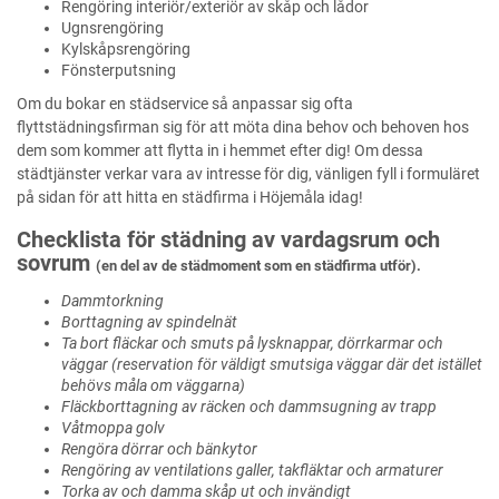
Rengöring interiör/exteriör av skåp och lådor
Ugnsrengöring
Kylskåpsrengöring
Fönsterputsning
Om du bokar en städservice så anpassar sig ofta
flyttstädningsfirman sig för att möta dina behov och behoven hos
dem som kommer att flytta in i hemmet efter dig! Om dessa
städtjänster verkar vara av intresse för dig, vänligen fyll i formuläret
på sidan för att hitta en städfirma i Höjemåla idag!
Checklista för städning av vardagsrum och
sovrum
(en del av de städmoment som en städfirma utför).
Dammtorkning
Borttagning av spindelnät
Ta bort fläckar och smuts på lysknappar, dörrkarmar och
väggar (reservation för väldigt smutsiga väggar där det istället
behövs måla om väggarna)
Fläckborttagning av räcken och dammsugning av trapp
Våtmoppa golv
Rengöra dörrar och bänkytor
Rengöring av ventilations galler, takfläktar och armaturer
Torka av och damma skåp ut och invändigt