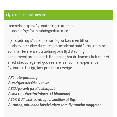
FlyttstädningsAkuten AB
Hemsida: https://flyttstädningsakuten.se
E-post: info@flyttstadningsakuten.se
FlyttstädningsAkuten hälsar Dig välkommen till vår
städservice! Söker du en rekommenderad städfirma i Perstorp
som kan leverera slutstädning och flyttstädning till
konkurrenskraftiga och billiga priser, har du kommit helt rätt! Vi
är ett städbolag med goda referenser som är experter på
flyttstäd till billigt, fast pris i hela Sverige.
√ Fönsterputsning
√ Städtjänster från 795 kr
√ Städgaranti på alla städjobb
√ GRATIS Offertförfrågan (Ej bindande)
√ 50% RUT skatteavdrag (vi ansöker åt Dig)
√ Erfarna, utbildade lokalvårdare som flyttstädar noggrant