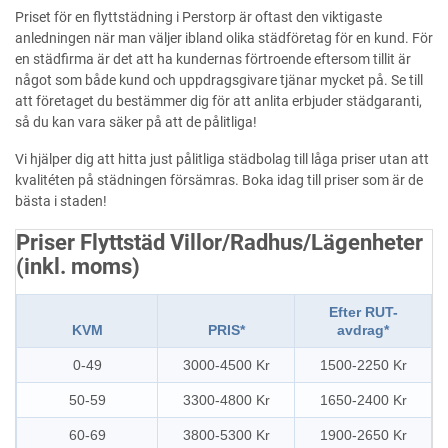
Priset för en flyttstädning i Perstorp är oftast den viktigaste
anledningen när man väljer ibland olika städföretag för en kund. För
en städfirma är det att ha kundernas förtroende eftersom tillit är
något som både kund och uppdragsgivare tjänar mycket på. Se till
att företaget du bestämmer dig för att anlita erbjuder städgaranti,
så du kan vara säker på att de pålitliga!
Vi hjälper dig att hitta just pålitliga städbolag till låga priser utan att
kvalitéten på städningen försämras. Boka idag till priser som är de
bästa i staden!
Priser Flyttstäd Villor/Radhus/Lägenheter
(inkl. moms)
Efter RUT-
KVM
PRIS*
avdrag*
0-49
3000-4500 Kr
1500-2250 Kr
50-59
3300-4800 Kr
1650-2400 Kr
60-69
3800-5300 Kr
1900-2650 Kr