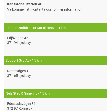
Karlskrona Tvätten AB
Välkommen att kontakta oss för mer information!
Fönstertradition HB Karlskrona
- 14 km
Fäjövägen 42
371 94 Lyckeby
Support Syd AB
- 15 km
Rombvägen 4
371 65 Lyckeby
Nels Städ & Sanering
- 15 km
Edestadsvägen 86
372 97 Ronneby