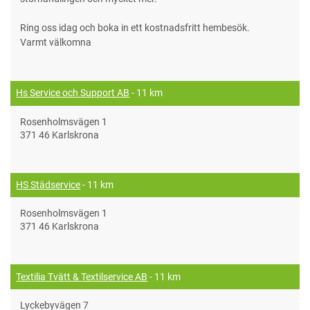
Ring oss idag och boka in ett kostnadsfritt hembesök.
Varmt välkomna
Hs Service och Support AB
- 11 km
Rosenholmsvägen 1
371 46 Karlskrona
HS Städservice
- 11 km
Rosenholmsvägen 1
371 46 Karlskrona
Textilia Tvätt & Textilservice AB
- 11 km
Lyckebyvägen 7