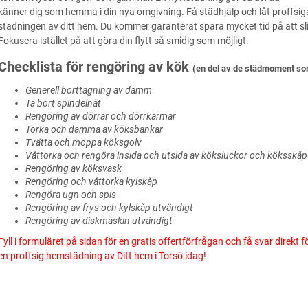
känner dig som hemma i din nya omgivning. Få städhjälp och låt proffsi
städningen av ditt hem. Du kommer garanterat spara mycket tid på att sl
Fokusera istället på att göra din flytt så smidig som möjligt.
Checklista för rengöring av kök
(en del av de städmoment som
Generell borttagning av damm
Ta bort spindelnät
Rengöring av dörrar och dörrkarmar
Torka och damma av köksbänkar
Tvätta och moppa köksgolv
Våttorka och rengöra insida och utsida av köksluckor och köksskåp
Rengöring av köksvask
Rengöring och våttorka kylskåp
Rengöra ugn och spis
Rengöring av frys och kylskåp utvändigt
Rengöring av diskmaskin utvändigt
Fyll i formuläret på sidan för en gratis offertförfrågan och få svar direkt f
en proffsig hemstädning av Ditt hem i Torsö idag!