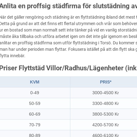
Anlita en proffsig städfirma för slutstädning a
När det gäller rengöring och städning är en flyttstädning ibland det mes
Detta på grund av att det finns ett flertal utrymmen och vrår som behöve
ur en bostad som man normalt sett inte tänker på vid en vanlig storstädnin
måste åka tillbaka och utföra arbetet igen om det inte går igenom en be
anlitar en proffsig städfirma som utför flyttstädning i Torsö. Du kommer 
man har under perioden man flyttar. Fokusera istället på att din flytt ska
flytta innebär.
Priser Flyttstäd Villor/Radhus/Lägenheter (in
KVM
PRIS*
0-49
3000-4500 Kr
50-59
3300-4800 Kr
60-69
3800-5300 Kr
70-79
4200-5700 Kr
80-89
4600-6100 Kr