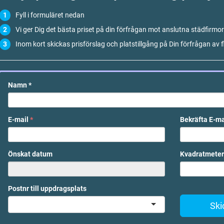
Fyll i formuläret nedan
Vi ger Dig det bästa priset på din förfrågan mot anslutna städfirmor
Inom kort skickas prisförslag och platstillgång på Din förfrågan av f
Namn
*
E-mail
*
Bekräfta E-m
Önskat datum
Kvadratmeter
Postnr till uppdragsplats
Ski