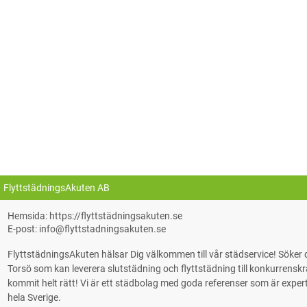
FlyttstädningsAkuten AB
Hemsida: https://flyttstädningsakuten.se
E-post: info@flyttstadningsakuten.se
FlyttstädningsAkuten hälsar Dig välkommen till vår städservice! Söke
Torsö som kan leverera slutstädning och flyttstädning till konkurrenskraf
kommit helt rätt! Vi är ett städbolag med goda referenser som är experter på
hela Sverige.