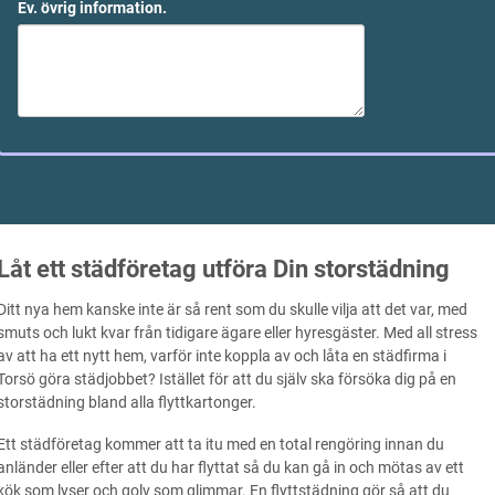
Ev. övrig information.
Låt ett städföretag utföra Din storstädning
Ditt nya hem kanske inte är så rent som du skulle vilja att det var, med
smuts och lukt kvar från tidigare ägare eller hyresgäster. Med all stress
av att ha ett nytt hem, varför inte koppla av och låta en städfirma i
Torsö göra städjobbet? Istället för att du själv ska försöka dig på en
storstädning bland alla flyttkartonger.
Ett städföretag kommer att ta itu med en total rengöring innan du
anländer eller efter att du har flyttat så du kan gå in och mötas av ett
kök som lyser och golv som glimmar. En flyttstädning gör så att du