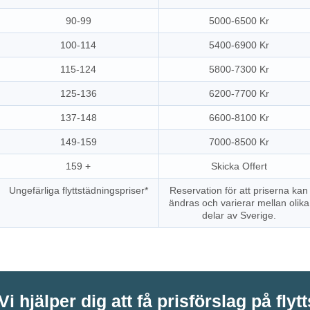
90-99
5000-6500 Kr
100-114
5400-6900 Kr
115-124
5800-7300 Kr
125-136
6200-7700 Kr
137-148
6600-8100 Kr
149-159
7000-8500 Kr
159 +
Skicka Offert
Ungefärliga flyttstädningspriser*
Reservation för att priserna kan
ändras och varierar mellan olika
delar av Sverige.
Vi hjälper dig att få prisförslag på flyt