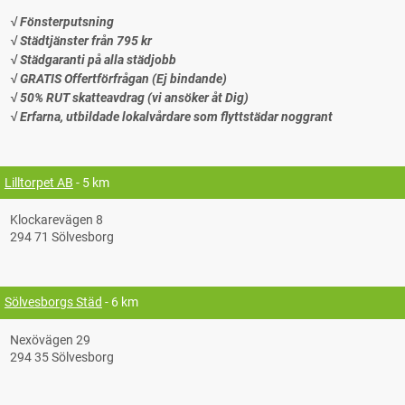
√ Fönsterputsning
√ Städtjänster från 795 kr
√ Städgaranti på alla städjobb
√ GRATIS Offertförfrågan (Ej bindande)
√ 50% RUT skatteavdrag (vi ansöker åt Dig)
√ Erfarna, utbildade lokalvårdare som flyttstädar noggrant
Lilltorpet AB
- 5 km
Klockarevägen 8
294 71 Sölvesborg
Sölvesborgs Städ
- 6 km
Nexövägen 29
294 35 Sölvesborg