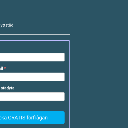
lyttstäd
ail
*
 städyta
cka GRATIS förfrågan