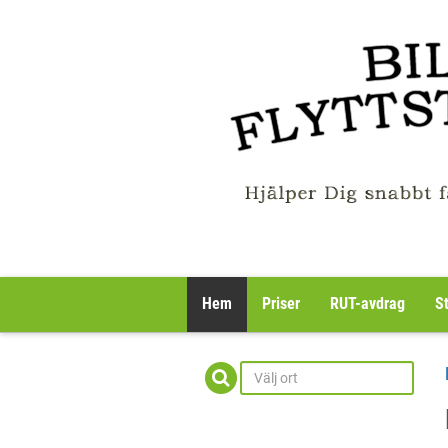
Hem
Priser
RUT-avdrag
S