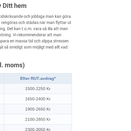
v Ditt hem
t tidskrävande och jobbiga man kan göra.
r rengöras och städas när man flyttar ut
g. Det kan t.o.m. vara så illa att man
siktning. Vi rekommenderar att man
spara en massa tid och slippa stressen
 gå så smidigt som möjligt med allt vad
kl. moms)
Efter RUT-avdrag*
1500-2250 Kr
1650-2400 Kr
1900-2650 Kr
2100-2850 Kr
2300-3050 Kr