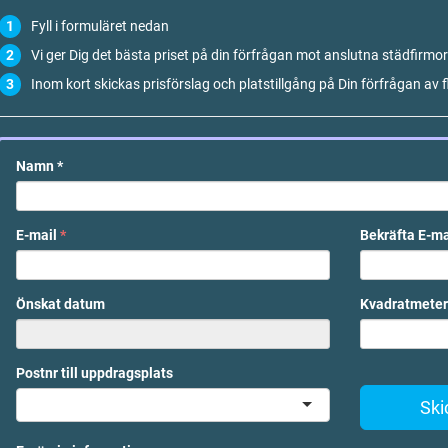
Fyll i formuläret nedan
Vi ger Dig det bästa priset på din förfrågan mot anslutna städfirmor
Inom kort skickas prisförslag och platstillgång på Din förfrågan av f
Namn
*
E-mail
*
Bekräfta E-m
Önskat datum
Kvadratmeter
Postnr till uppdragsplats
Ski