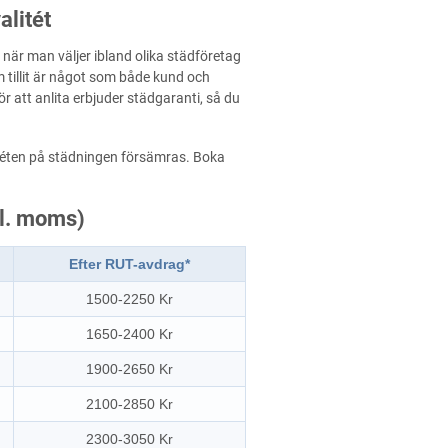
alitét
n när man väljer ibland olika städföretag
 tillit är något som både kund och
r att anlita erbjuder städgaranti, så du
valitéten på städningen försämras. Boka
kl. moms)
Efter RUT-avdrag*
1500-2250 Kr
1650-2400 Kr
1900-2650 Kr
2100-2850 Kr
2300-3050 Kr