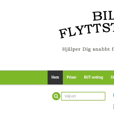
Hem
Priser
RUT-avdrag
S