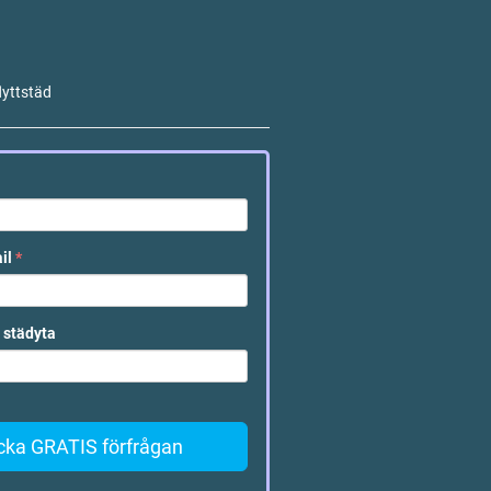
lyttstäd
ail
*
 städyta
cka GRATIS förfrågan