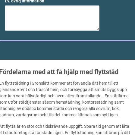
Ev. övrig information.
Fördelarna med att få hjälp med flyttstäd
En flyttstädning i Grönslätt kommer att förvandla ditt hem till ett
glänsande rent och fräscht hem, och förebygga att smuts byggs upp
som kan vara hälsofarligt och även allergiframkallande.. En städfirma
som utför städtjänster såsom hemstädning, kontorsstädning samt
städning av dödsbo kommer städa och rengöra alla sovrum, kök,
badrum, vardagsrum och tills det kommer kännas som nytt igen.
Att flytta är en stor och tidskrävande uppgift. Spara tid genom att låta
ett städföretag stå för städningen. En flyttstädning kan utföras på ditt