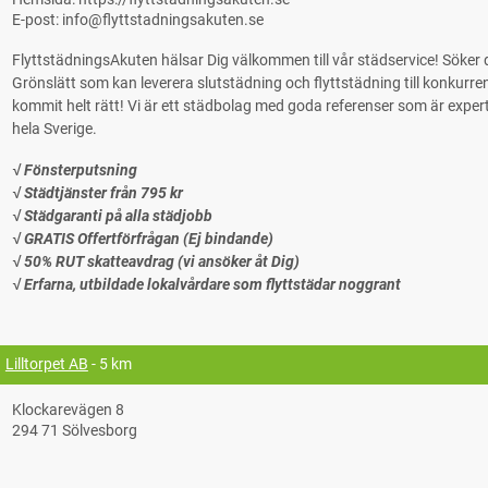
E-post: info@flyttstadningsakuten.se
FlyttstädningsAkuten hälsar Dig välkommen till vår städservice! Söke
Grönslätt som kan leverera slutstädning och flyttstädning till konkurrens
kommit helt rätt! Vi är ett städbolag med goda referenser som är experter på
hela Sverige.
√ Fönsterputsning
√ Städtjänster från 795 kr
√ Städgaranti på alla städjobb
√ GRATIS Offertförfrågan (Ej bindande)
√ 50% RUT skatteavdrag (vi ansöker åt Dig)
√ Erfarna, utbildade lokalvårdare som flyttstädar noggrant
Lilltorpet AB
- 5 km
Klockarevägen 8
294 71 Sölvesborg