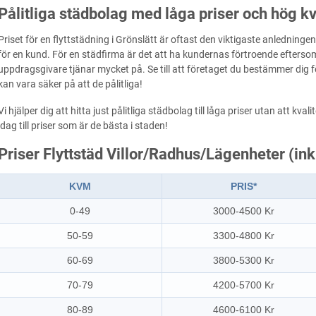
Pålitliga städbolag med låga priser och hög kv
Priset för en flyttstädning i Grönslätt är oftast den viktigaste anledninge
för en kund. För en städfirma är det att ha kundernas förtroende eftersom
uppdragsgivare tjänar mycket på. Se till att företaget du bestämmer dig fö
kan vara säker på att de pålitliga!
Vi hjälper dig att hitta just pålitliga städbolag till låga priser utan att k
idag till priser som är de bästa i staden!
Priser Flyttstäd Villor/Radhus/Lägenheter (in
KVM
PRIS*
0-49
3000-4500 Kr
50-59
3300-4800 Kr
60-69
3800-5300 Kr
70-79
4200-5700 Kr
80-89
4600-6100 Kr