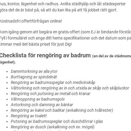
hus, kontor, lägenhet och radhus. Anlita städhjälp och låt städexperter
göra det de är bäst på, så att du kan lita på att få jobbet rätt gjort.
Kostnadsfri offertförfrågan online!
Kom igång genom att begära en gratis offert (som EJ är bindande förstås)
Fyll i formuläret och ange ditt hems specifikationer och det datum som pa
timmar med det bästa priset för just Dig!
Checklista för rengöring av badrum
(en del av de städmome
lägenhet).
Dammtorkning av alla ytor
Borttagning av spindelnät
Rengöring av badrumsspeglar och medicinskåp
Våttorkning och rengöring av in och utsida av skåp och skåpluckor
Rengöring och putsning av metall och kranar
Våtmoppning av badrumsgolv
Avtorkning och damning av bänkar
Rengöring av kakel och badkar (avkalkning och tvålrester)
Rengöring av toalett
Putsning av badrumsspeglar och duschdörrar i glas
Rengöring av dusch (avkalkning och ev. mögel)