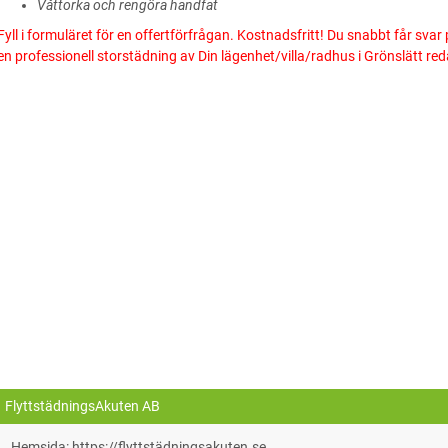
Våttorka och rengöra handfat
Fyll i formuläret för en offertförfrågan. Kostnadsfritt! Du snabbt får svar 
en professionell storstädning av Din lägenhet/villa/radhus i Grönslätt red
FlyttstädningsAkuten AB
Hemsida: https://flyttstädningsakuten.se