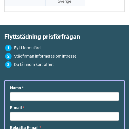
Sverige.
Flyttstädning
prisförfrågan
Fyll i formuläret
Städfirman informeras om intresse
Du får inom kort offert
Namn
*
E-mail
*
Bekräfta E-mail
*