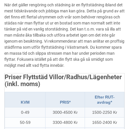
När det gäller rengöring och städning är en flyttstädning ibland det
mest tidskrävande och jobbiga man kan göra. Detta på grund av att
det finns ett flertal utrymmen och vrår som behöver rengöras och
städas när man flyttar ut ur en bostad som man normalt sett inte
tänker på vid en vanlig storstädning. Det kan t.o.m. vara så illa att
man måste åka tillbaka och utföra arbetet igen om det inte går
igenom en besiktning. Vi rekommenderar att man anlitar en proffsig
städfirma som utför flyttstädning i Västramark. Du kommer spara
en massa tid och slippa stressen man har under perioden man
flyttar. Fokusera istället på att din flytt ska gå så smidigt som
möjligt med allt vad flytta innebär.
Priser Flyttstäd Villor/Radhus/Lägenheter
(inkl. moms)
Efter RUT-
KVM
PRIS*
avdrag*
0-49
3000-4500 Kr
1500-2250 Kr
50-59
3300-4800 Kr
1650-2400 Kr