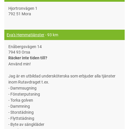
Hjortronvägen 1
792 51 Mora
Eva's Hemmatjänster
- 93 km
Enåbergsvägen 14
794 93 Orsa
Räcker inte tiden till?
Använd min!
Jag är en utbildad undersköterska som erbjuder alla tjänster
inom Rutavdraget t.ex.
- Dammsugning
- Fönsterputsning
- Torka golven
- Dammning
- Storstädning
- Flyttstädning
- Byte av sängkläder