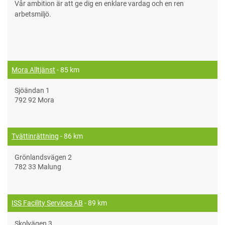
Vår ambition är att ge dig en enklare vardag och en ren
arbetsmiljö.
Mora Alltjänst
- 85 km
Sjöändan 1
792 92 Mora
Tvättinrättning
- 86 km
Grönlandsvägen 2
782 33 Malung
ISS Facility Services AB
- 89 km
Skolvägen 3