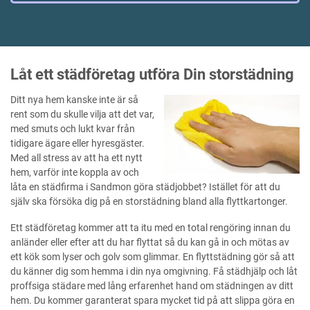
Låt ett städföretag utföra Din storstädning
Ditt nya hem kanske inte är så
rent som du skulle vilja att det var,
med smuts och lukt kvar från
tidigare ägare eller hyresgäster.
Med all stress av att ha ett nytt
hem, varför inte koppla av och
låta en städfirma i Sandmon göra städjobbet? Istället för att du
själv ska försöka dig på en storstädning bland alla flyttkartonger.
Ett städföretag kommer att ta itu med en total rengöring innan du
anländer eller efter att du har flyttat så du kan gå in och mötas av
ett kök som lyser och golv som glimmar. En flyttstädning gör så att
du känner dig som hemma i din nya omgivning. Få städhjälp och låt
proffsiga städare med lång erfarenhet hand om städningen av ditt
hem. Du kommer garanterat spara mycket tid på att slippa göra en