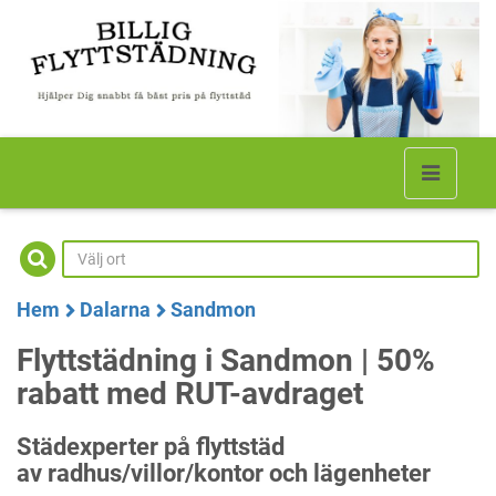
Hem
Dalarna
Sandmon
Flyttstädning i Sandmon | 50%
rabatt med RUT-avdraget
Städexperter på flyttstäd
av radhus/villor/kontor och lägenheter