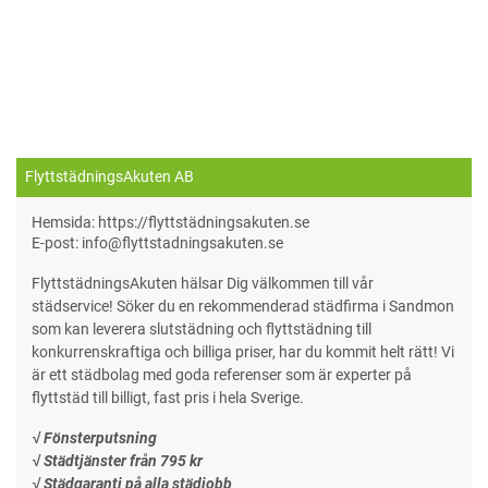
FlyttstädningsAkuten AB
Hemsida: https://flyttstädningsakuten.se
E-post: info@flyttstadningsakuten.se
FlyttstädningsAkuten hälsar Dig välkommen till vår
städservice! Söker du en rekommenderad städfirma i Sandmon
som kan leverera slutstädning och flyttstädning till
konkurrenskraftiga och billiga priser, har du kommit helt rätt! Vi
är ett städbolag med goda referenser som är experter på
flyttstäd till billigt, fast pris i hela Sverige.
√ Fönsterputsning
√ Städtjänster från 795 kr
√ Städgaranti på alla städjobb