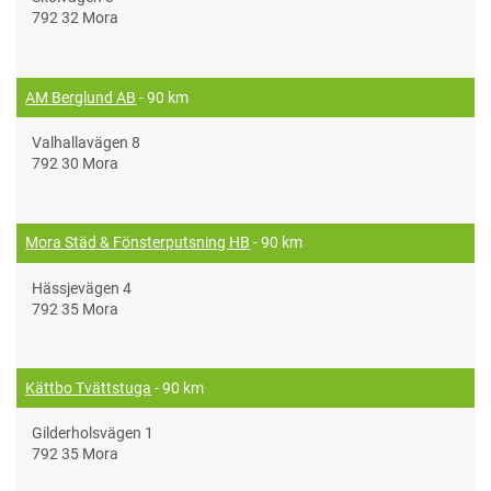
792 32 Mora
AM Berglund AB
- 90 km
Valhallavägen 8
792 30 Mora
Mora Städ & Fönsterputsning HB
- 90 km
Hässjevägen 4
792 35 Mora
Kättbo Tvättstuga
- 90 km
Gilderholsvägen 1
792 35 Mora