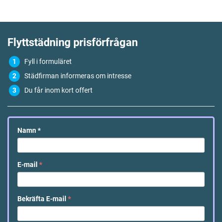
Flyttstädning
prisförfrågan
Fyll i formuläret
Städfirman informeras om intresse
Du får inom kort offert
Namn
*
E-mail
*
Bekräfta E-mail
*