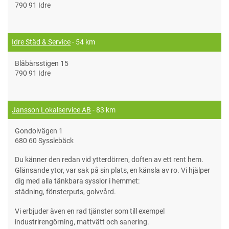
790 91 Idre
Idre Städ & Service
- 54 km
Blåbärsstigen 15
790 91 Idre
Jansson Lokalservice AB
- 83 km
Gondolvägen 1
680 60 Sysslebäck
Du känner den redan vid ytterdörren, doften av ett rent hem.
Glänsande ytor, var sak på sin plats, en känsla av ro. Vi hjälper
dig med alla tänkbara sysslor i hemmet:
städning, fönsterputs, golvvård.
Vi erbjuder även en rad tjänster som till exempel
industrirengörning, mattvätt och sanering.