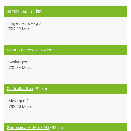
Samhall AB
- 91 km
Engelbrekts Väg 7
792 32 Mora
Mora Städservice
- 92 km
Svalvägen 3
792 34 Mora
Centraltvätten
- 92 km
Movägen 2
792 50 Mora
Gårdsservice i Mora AB
- 92 km