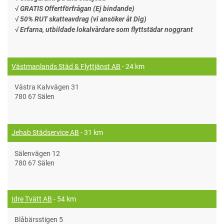
√ GRATIS Offertförfrågan (Ej bindande)
√ 50% RUT skatteavdrag (vi ansöker åt Dig)
√ Erfarna, utbildade lokalvårdare som flyttstädar noggrant
Västmanlands Städ & Flyttjänst AB
- 24 km
Västra Kalvvägen 31
780 67 Sälen
Jehab Städservice AB
- 31 km
Sälenvägen 12
780 67 Sälen
Idre Tvätt AB
- 54 km
Blåbärsstigen 5