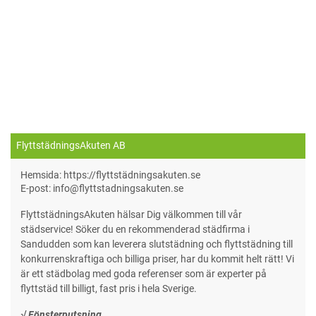
FlyttstädningsAkuten AB
Hemsida: https://flyttstädningsakuten.se
E-post: info@flyttstadningsakuten.se
FlyttstädningsAkuten hälsar Dig välkommen till vår
städservice! Söker du en rekommenderad städfirma i
Sandudden som kan leverera slutstädning och flyttstädning till
konkurrenskraftiga och billiga priser, har du kommit helt rätt! Vi
är ett städbolag med goda referenser som är experter på
flyttstäd till billigt, fast pris i hela Sverige.
√ Fönsterputsning