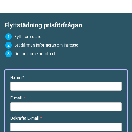
Flyttstädning
prisförfrågan
Fyll i formuläret
Städfirman informeras om intresse
Du får inom kort offert
Namn
*
E-mail
*
Bekräfta E-mail
*