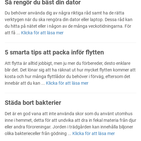
Så rengör du bäst din dator
Du behöver använda dig av några riktiga råd samt ha de rätta
verktygen när du ska rengöra din dator eller laptop. Dessa råd kan
du hitta på nätet eller i någon av de många veckotidningarna. För
att få ...
Klicka för att läsa mer
5 smarta tips att packa inför flytten
Att flytta är alltid jobbigt, men ju mer du förbereder, desto enklare
blir det. Det lönar sig att ha räknat ut hur mycket flytten kommer att
kosta och hur många flyttlådor du behöver i förväg, eftersom det
innebär att du kan ...
Klicka för att läsa mer
Städa bort bakterier
Det är en god vana att inte använda skor som du använt utomhus
inne i hemmet, detta för att undvika att dra in fekal materia från djur
eller andra föroreningar. Jorden i trädgården kan innehålla biljoner
olika bakterieceller från gödning ...
Klicka för att läsa mer