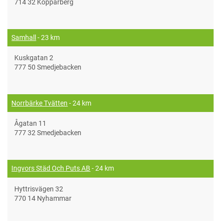
714 32 Kopparberg
Samhall
- 23 km
Kuskgatan 2
777 50 Smedjebacken
Norrbärke Tvätten
- 24 km
Ågatan 11
777 32 Smedjebacken
Ingvors Städ Och Puts AB
- 24 km
Hyttrisvägen 32
770 14 Nyhammar