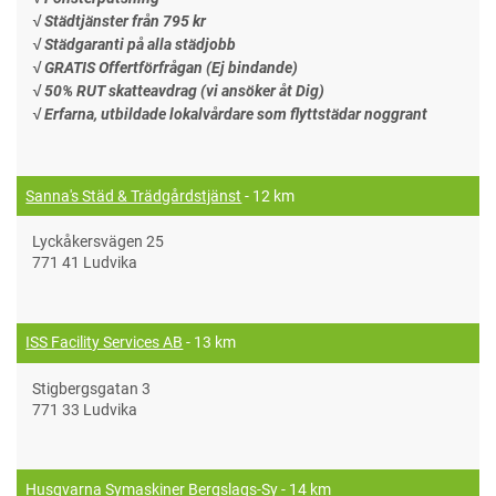
√ Städtjänster från 795 kr
√ Städgaranti på alla städjobb
√ GRATIS Offertförfrågan (Ej bindande)
√ 50% RUT skatteavdrag (vi ansöker åt Dig)
√ Erfarna, utbildade lokalvårdare som flyttstädar noggrant
Sanna's Städ & Trädgårdstjänst
- 12 km
Lyckåkersvägen 25
771 41 Ludvika
ISS Facility Services AB
- 13 km
Stigbergsgatan 3
771 33 Ludvika
Husqvarna Symaskiner Bergslags-Sy
- 14 km