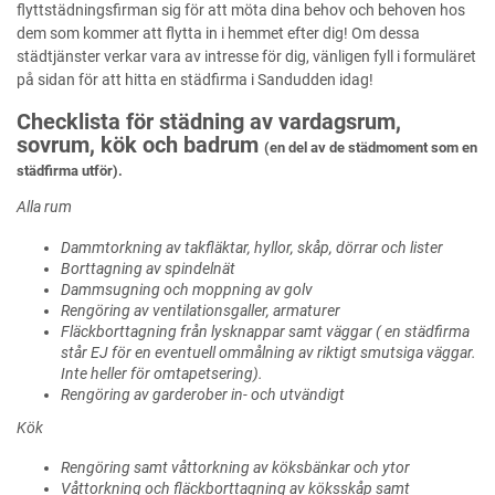
flyttstädningsfirman sig för att möta dina behov och behoven hos
dem som kommer att flytta in i hemmet efter dig! Om dessa
städtjänster verkar vara av intresse för dig, vänligen fyll i formuläret
på sidan för att hitta en städfirma i Sandudden idag!
Checklista för städning av vardagsrum,
sovrum, kök och badrum
(en del av de städmoment som en
städfirma utför).
Alla rum
Dammtorkning av takfläktar, hyllor, skåp, dörrar och lister
Borttagning av spindelnät
Dammsugning och moppning av golv
Rengöring av ventilationsgaller, armaturer
Fläckborttagning från lysknappar samt väggar ( en städfirma
står EJ för en eventuell ommålning av riktigt smutsiga väggar.
Inte heller för omtapetsering).
Rengöring av garderober in- och utvändigt
Kök
Rengöring samt våttorkning av köksbänkar och ytor
Våttorkning och fläckborttagning av köksskåp samt