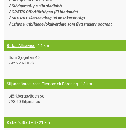
√ Städgaranti på alla städjobb
√ GRATIS Offertförfrågan (Ej bindande)
√ 50% RUT skatteavdrag (vi ansöker åt Dig)
√ Erfarna, utbildade lokalvårdare som flyttstädar noggrant
Bellas Allservice
- 14 km
Born Sjögatan 45
795 92 Rättvik
Siljansnäsresursen Ekonomisk Förening
- 18 km
Björkbergsvägen 58
793 60 Siljansnäs
Kicken's Städ AB
- 21 km