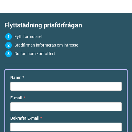
Flyttstädning
prisförfrågan
Fyll i formuläret
Städfirman informeras om intresse
Du får inom kort offert
Namn
*
E-mail
*
Bekräfta E-mail
*