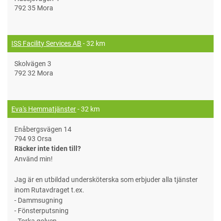
792 35 Mora
ISS Facility Services AB
- 32 km
Skolvägen 3
792 32 Mora
Eva's Hemmatjänster
- 32 km
Enåbergsvägen 14
794 93 Orsa
Räcker inte tiden till?
Använd min!
Jag är en utbildad undersköterska som erbjuder alla tjänster
inom Rutavdraget t.ex.
- Dammsugning
- Fönsterputsning