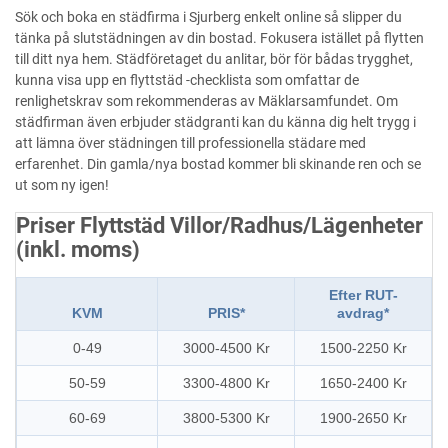
Sök och boka en städfirma i Sjurberg enkelt online så slipper du
tänka på slutstädningen av din bostad. Fokusera istället på flytten
till ditt nya hem. Städföretaget du anlitar, bör för bådas trygghet,
kunna visa upp en flyttstäd -checklista som omfattar de
renlighetskrav som rekommenderas av Mäklarsamfundet. Om
städfirman även erbjuder städgranti kan du känna dig helt trygg i
att lämna över städningen till professionella städare med
erfarenhet. Din gamla/nya bostad kommer bli skinande ren och se
ut som ny igen!
Priser Flyttstäd Villor/Radhus/Lägenheter
(inkl. moms)
Efter RUT-
KVM
PRIS*
avdrag*
0-49
3000-4500 Kr
1500-2250 Kr
50-59
3300-4800 Kr
1650-2400 Kr
60-69
3800-5300 Kr
1900-2650 Kr