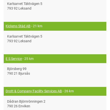
Karlsarvet Täktvägen 5
793 92 Leksand
Kickens Städ AB
- 21 km
Karlsarvet Täktvägen 5
793 92 Leksand
E S Service
- 25 km
Björsberg 99
790 21 Bjursås
Drott & Company Facility Services AB
- 26 km
Dådran Björnrönningen 2
790 26 Enviken