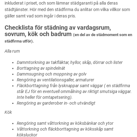
inkluderat i priset, och som lämnar städgaranti på alla deras
städtjänster. Hör med den städfirma du anlitar om vilka villkor som
gäller samt vad som ingår i deras pris.
Checklista för städning av vardagsrum,
sovrum, kök och badrum
(en del av de städmoment som en
städfirma utför).
Alla rum
Dammtorkning av takfläktar, hyllor, skåp, dörrar och lister
Borttagning av spindelnät
Dammsugning och moppning av golv
Rengöring av ventilationsgaller, armaturer
Fläckborttagning från lysknappar samt väggar ( en städfirma
står EJ för en eventuell ommålning av riktigt smutsiga väggar.
Inte heller för omtapetsering).
Rengöring av garderober in- och utvändigt
Kök
Rengöring samt våttorkning av köksbänkar och ytor
Våttorkning och fläckborttagning av köksskåp samt
köksluckor