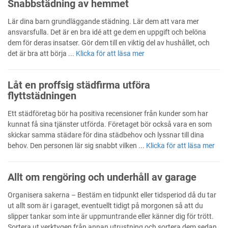
Snabbstädning av hemmet
Lär dina barn grundläggande städning. Lär dem att vara mer
ansvarsfulla. Det är en bra idé att ge dem en uppgift och belöna
dem för deras insatser. Gör dem till en viktig del av hushållet, och
det är bra att börja ...
Klicka för att läsa mer
Låt en proffsig städfirma utföra
flyttstädningen
Ett städföretag bör ha positiva recensioner från kunder som har
kunnat få sina tjänster utförda. Företaget bör också vara en som
skickar samma städare för dina städbehov och lyssnar till dina
behov. Den personen lär sig snabbt vilken ...
Klicka för att läsa mer
Allt om rengöring och underhåll av garage
Organisera sakerna – Bestäm en tidpunkt eller tidsperiod då du tar
ut allt som är i garaget, eventuellt tidigt på morgonen så att du
slipper tankar som inte är uppmuntrande eller känner dig för trött.
Sortera ut verktygen från annan utrustning och sortera dem sedan