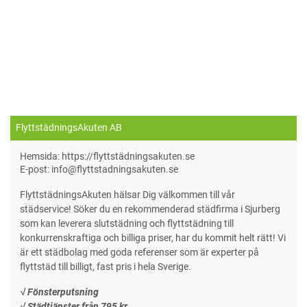
FlyttstädningsAkuten AB
Hemsida: https://flyttstädningsakuten.se
E-post: info@flyttstadningsakuten.se
FlyttstädningsAkuten hälsar Dig välkommen till vår
städservice! Söker du en rekommenderad städfirma i Sjurberg
som kan leverera slutstädning och flyttstädning till
konkurrenskraftiga och billiga priser, har du kommit helt rätt! Vi
är ett städbolag med goda referenser som är experter på
flyttstäd till billigt, fast pris i hela Sverige.
√ Fönsterputsning
√ Städtjänster från 795 kr