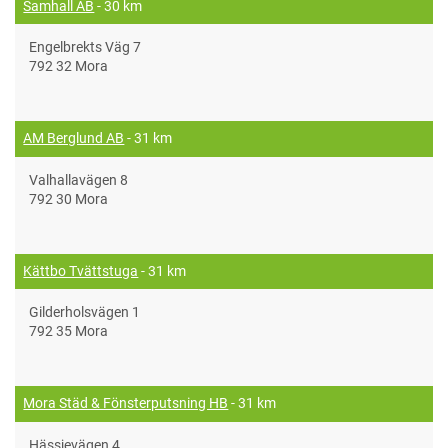
Samhall AB
- 30 km
Engelbrekts Väg 7
792 32 Mora
AM Berglund AB
- 31 km
Valhallavägen 8
792 30 Mora
Kättbo Tvättstuga
- 31 km
Gilderholsvägen 1
792 35 Mora
Mora Städ & Fönsterputsning HB
- 31 km
Hässjevägen 4