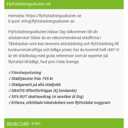
FlyttstädningsAkuten AB
Hemsida: https://flyttstädningsakuten.se
E-post: info@flyttstadningsakuten.se
FlyttstädningsAkuten hälsar Dig välkommen till vår
städservice! Söker du en rekommenderad städfirma i
Tälnbäcken som kan leverera slutstädning och flyttstädning till
konkurrenskraftiga och billiga priser, har du kommit helt rätt! Vi
är ett städbolag med goda referenser som är experter på
flyttstäd till billigt, fast pris i hela Sverige.
√ Fönsterputsning
√ Städtjänster från 795 kr
√ Städgaranti på alla städjobb
√ GRATIS Offertförfrågan (Ej bindande)
√ 50% RUT skatteavdrag (vi ansöker åt Dig)
√ Erfarna, utbildade lokalvårdare som flyttstädar noggrant
Älvnäs Tvätt
- 6 km