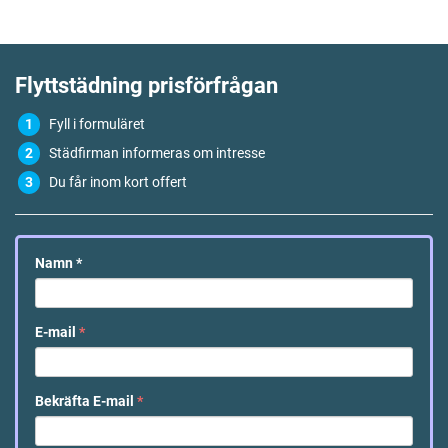
Flyttstädning
prisförfrågan
Fyll i formuläret
Städfirman informeras om intresse
Du får inom kort offert
Namn
*
E-mail
*
Bekräfta E-mail
*