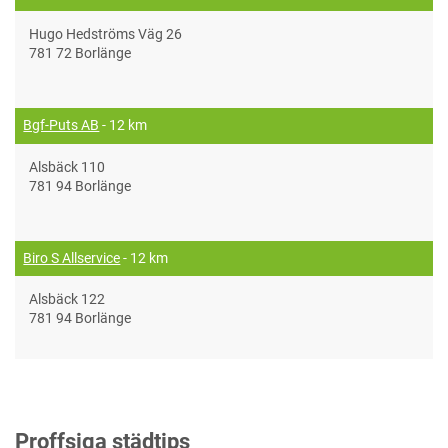
Hugo Hedströms Väg 26
781 72 Borlänge
Bgf-Puts AB
- 12 km
Alsbäck 110
781 94 Borlänge
Biro S Allservice
- 12 km
Alsbäck 122
781 94 Borlänge
Proffsiga städtips