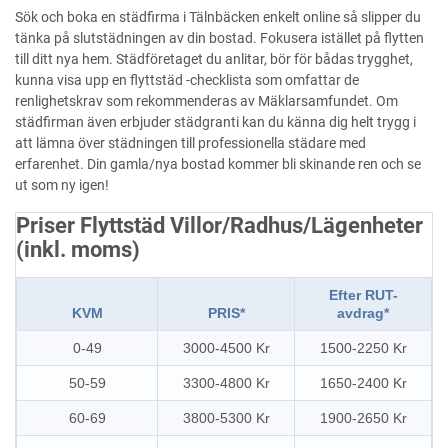
Sök och boka en städfirma i Tälnbäcken enkelt online så slipper du
tänka på slutstädningen av din bostad. Fokusera istället på flytten
till ditt nya hem. Städföretaget du anlitar, bör för bådas trygghet,
kunna visa upp en flyttstäd -checklista som omfattar de
renlighetskrav som rekommenderas av Mäklarsamfundet. Om
städfirman även erbjuder städgranti kan du känna dig helt trygg i
att lämna över städningen till professionella städare med
erfarenhet. Din gamla/nya bostad kommer bli skinande ren och se
ut som ny igen!
Priser Flyttstäd Villor/Radhus/Lägenheter
(inkl. moms)
Efter RUT-
KVM
PRIS*
avdrag*
0-49
3000-4500 Kr
1500-2250 Kr
50-59
3300-4800 Kr
1650-2400 Kr
60-69
3800-5300 Kr
1900-2650 Kr