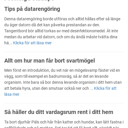
Tips på datarengöring
Denna datarengöring borde utföras och alltid hållas efter så länge
du äger datorn då det kan påverka prestandan av den.
Tangentbord bör alltid torkas av med desinfektionsmedel. Ät inte
medan du arbetar vid datorn, och om du ändå måste tvätta dina
hä...
Klicka för att läsa mer
Allt om hur man får bort svartmögel
Men först en introduktion, du vet när en mögelsvamp fäster vid en
vägg, som till exempel en badrumsväg, så är det en levande
organism. Inte bara så bor denna levande organism i ditt hem utan
att betala hyra, utan den smutsar också ner och ...
Klicka för att
läsa mer
Så håller du ditt vardagsrum rent i ditt hem
Ta bort djurhår Päls och hår från katter och hundar, kan lätt fastna i
soffklädseln och på mattan. Det tar tid att få bort allt, särskilt när