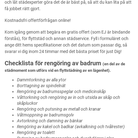
och låt städexperter göra det de är bäst på, så att du kan lita på att
få jobbet rätt gjort.
Kostnadsfri offertförfrågan online!
Kom igång genom att begära en gratis offert (som EJ är bindande
förstås), för flyttstäd och annan städservice. Fyll i formuläret och
ange ditt hems specifikationer och det datum som passar dig, så
svarar vi dig inom 24 timmar med det bästa priset för just Dig!
Checklista för rengöring av badrum
(en del av de
städmoment som utförs vid en flyttstädning av en lägenhet).
Dammtorkning av alla ytor
Borttagning av spindelnät
Rengöring av badrumsspeglar och medicinskåp
Våttorkning och rengöring av in och utsida av skåp och
skåpluckor
Rengöring och putsning av metall och kranar
Våtmoppning av badrumsgolv
Avtorkning och damning av bänkar
Rengöring av kakel och badkar (avkalkning och tvålrester)
Rengöring av toalett