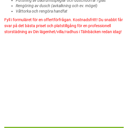
Putsning av badrumsspeglar och duschdörrar i glas
Rengöring av dusch (avkalkning och ev. mögel)
Våttorka och rengöra handfat
Fyll i formuläret för en offertförfrågan. Kostnadsfritt! Du snabbt får
svar på det bästa priset och platstillgång för en professionell
storstädning av Din lägenhet/villa/radhus i Tälnbäcken redan idag!