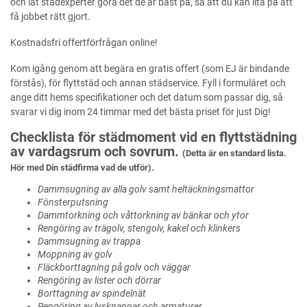
och låt städexperter göra det de är bäst på, så att du kan lita på att
få jobbet rätt gjort.
Kostnadsfri offertförfrågan online!
Kom igång genom att begära en gratis offert (som EJ är bindande
förstås), för flyttstäd och annan städservice. Fyll i formuläret och
ange ditt hems specifikationer och det datum som passar dig, så
svarar vi dig inom 24 timmar med det bästa priset för just Dig!
Checklista för städmoment vid en flyttstädning
av vardagsrum och sovrum.
(Detta är en standard lista.
Hör med Din städfirma vad de utför).
Dammsugning av alla golv samt heltäckningsmattor
Fönsterputsning
Dammtorkning och våttorkning av bänkar och ytor
Rengöring av trägolv, stengolv, kakel och klinkers
Dammsugning av trappa
Moppning av golv
Fläckborttagning på golv och väggar
Rengöring av lister och dörrar
Borttagning av spindelnät
Rengöring av lysknappar och armaturer