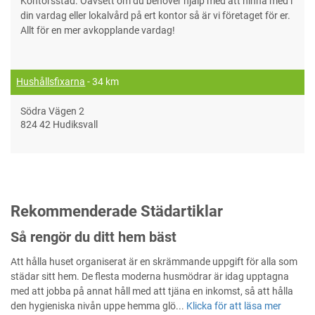
Kontorsstäd. Oavsett om du behöver hjälp med att hinna med i
din vardag eller lokalvård på ert kontor så är vi företaget för er.
Allt för en mer avkopplande vardag!
Hushållsfixarna
- 34 km
Södra Vägen 2
824 42 Hudiksvall
Rekommenderade Städartiklar
Så rengör du ditt hem bäst
Att hålla huset organiserat är en skrämmande uppgift för alla som
städar sitt hem. De flesta moderna husmödrar är idag upptagna
med att jobba på annat håll med att tjäna en inkomst, så att hålla
den hygieniska nivån uppe hemma glö...
Klicka för att läsa mer