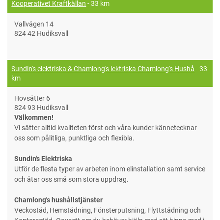
Kooperativet Kraftkällan
- 33 km
Vallvägen 14
824 42 Hudiksvall
Sundin's elektriska & Chamlong's lektriska Chamlong's Hushå
- 33
km
Hovsätter 6
824 93 Hudiksvall
Välkommen!
Vi sätter alltid kvaliteten först och våra kunder kännetecknar
oss som pålitliga, punktliga och flexibla.
Sundin's Elektriska
Utför de flesta typer av arbeten inom elinstallation samt service
och åtar oss små som stora uppdrag.
Chamlong's hushållstjänster
Veckostäd, Hemstädning, Fönsterputsning, Flyttstädning och