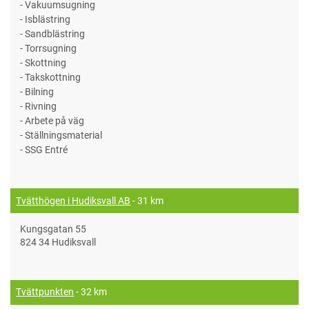
- Vakuumsugning
- Isblästring
- Sandblästring
- Torrsugning
- Skottning
- Takskottning
- Bilning
- Rivning
- Arbete på väg
- Ställningsmaterial
- SSG Entré
Tvätthögen i Hudiksvall AB
- 31 km
Kungsgatan 55
824 34 Hudiksvall
Tvättpunkten
- 32 km