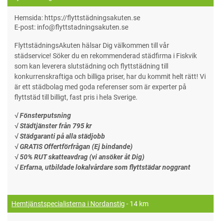
Hemsida: https://flyttstädningsakuten.se
E-post: info@flyttstadningsakuten.se
FlyttstädningsAkuten hälsar Dig välkommen till vår
städservice! Söker du en rekommenderad städfirma i Fiskvik
som kan leverera slutstädning och flyttstädning till
konkurrenskraftiga och billiga priser, har du kommit helt rätt! Vi
är ett städbolag med goda referenser som är experter på
flyttstäd till billigt, fast pris i hela Sverige.
√ Fönsterputsning
√ Städtjänster från 795 kr
√ Städgaranti på alla städjobb
√ GRATIS Offertförfrågan (Ej bindande)
√ 50% RUT skatteavdrag (vi ansöker åt Dig)
√ Erfarna, utbildade lokalvårdare som flyttstädar noggrant
Hemtjänstspecialisterna i Nordanstig
- 14 km