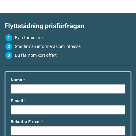
Flyttstädning
prisförfrågan
Fyll i formuläret
Städfirman informeras om intresse
Du får inom kort offert
Namn
*
E-mail
*
Bekräfta E-mail
*