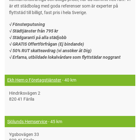
är ett städbolag med goda referenser som är experter på
flyttstäd till billigt, fast pris i hela Sverige.
√ Fönsterputsning
√ Städtjänster från 795 kr
√ Städgaranti på alla städjobb
√ GRATIS Offertförfrågan (Ej bindande)
√ 50% RUT skatteavdrag (vi ansöker åt Dig)
√ Erfarna, utbildade lokalvårdare som flyttstädar noggrant
Ekh Hem o Företagstjänster
- 40 km
Hindriksvägen 2
820 41 Färila
Sjölunds Hemservice
- 45 km
Ygsbovägen 33