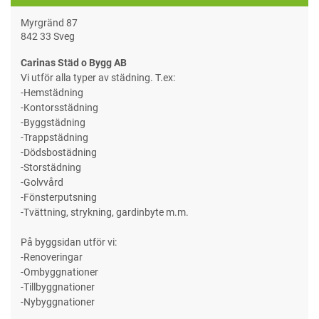
Myrgränd 87
842 33 Sveg
Carinas Städ o Bygg AB
Vi utför alla typer av städning. T.ex:
-Hemstädning
-Kontorsstädning
-Byggstädning
-Trappstädning
-Dödsbostädning
-Storstädning
-Golvvård
-Fönsterputsning
-Tvättning, strykning, gardinbyte m.m.
På byggsidan utför vi:
-Renoveringar
-Ombyggnationer
-Tillbyggnationer
-Nybyggnationer