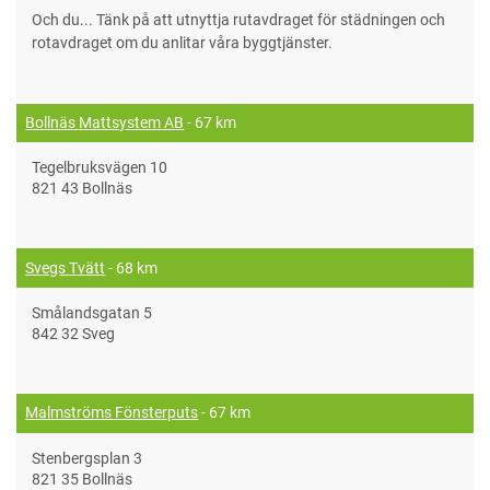
Och du... Tänk på att utnyttja rutavdraget för städningen och
rotavdraget om du anlitar våra byggtjänster.
Bollnäs Mattsystem AB
- 67 km
Tegelbruksvägen 10
821 43 Bollnäs
Svegs Tvätt
- 68 km
Smålandsgatan 5
842 32 Sveg
Malmströms Fönsterputs
- 67 km
Stenbergsplan 3
821 35 Bollnäs