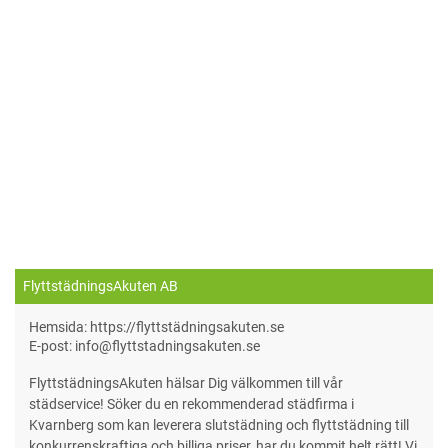
FlyttstädningsAkuten AB
Hemsida: https://flyttstädningsakuten.se
E-post: info@flyttstadningsakuten.se
FlyttstädningsAkuten hälsar Dig välkommen till vår
städservice! Söker du en rekommenderad städfirma i
Kvarnberg som kan leverera slutstädning och flyttstädning till
konkurrenskraftiga och billiga priser, har du kommit helt rätt! Vi