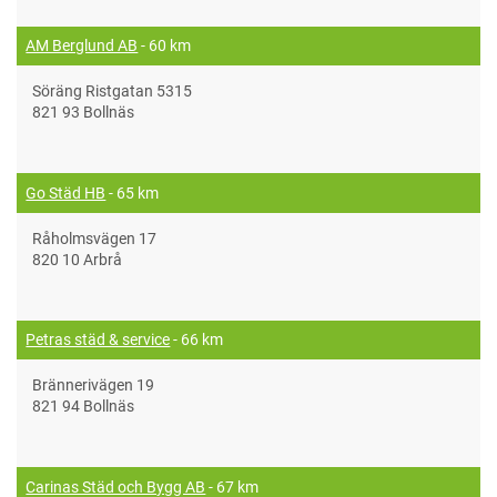
AM Berglund AB
- 60 km
Söräng Ristgatan 5315
821 93 Bollnäs
Go Städ HB
- 65 km
Råholmsvägen 17
820 10 Arbrå
Petras städ & service
- 66 km
Brännerivägen 19
821 94 Bollnäs
Carinas Städ och Bygg AB
- 67 km