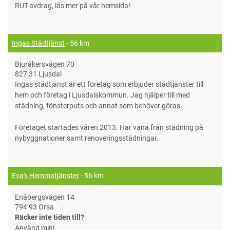
RUT-avdrag, läs mer på vår hemsida!
Ingas Städtjänst
- 56 km
Bjuråkersvägen 70
827 31 Ljusdal
Ingas städtjänst är ett företag som erbjuder städtjänster till
hem och företag i Ljusdalskommun. Jag hjälper till med
städning, fönsterputs och annat som behöver göras.
Företaget startades våren 2013. Har vana från städning på
nybyggnationer samt renoveringsstädningar.
Eva's Hemmatjänster
- 56 km
Enåbergsvägen 14
794 93 Orsa
Räcker inte tiden till?
Använd min!