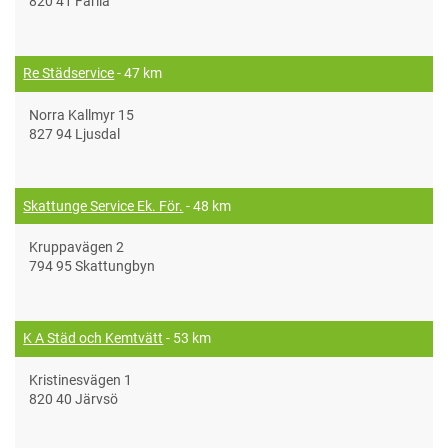
820 41 Färila
Re Städservice
- 47 km
Norra Kallmyr 15
827 94 Ljusdal
Skattunge Service Ek. För.
- 48 km
Kruppavägen 2
794 95 Skattungbyn
K A Städ och Kemtvätt
- 53 km
Kristinesvägen 1
820 40 Järvsö