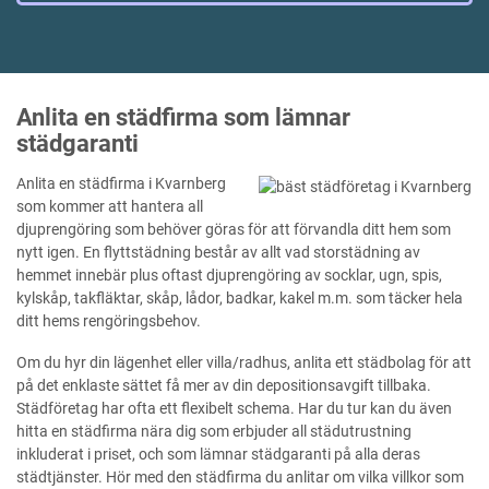
Anlita en städfirma som lämnar
städgaranti
Anlita en städfirma i Kvarnberg
som kommer att hantera all
djuprengöring som behöver göras för att förvandla ditt hem som
nytt igen. En flyttstädning består av allt vad storstädning av
hemmet innebär plus oftast djuprengöring av socklar, ugn, spis,
kylskåp, takfläktar, skåp, lådor, badkar, kakel m.m. som täcker hela
ditt hems rengöringsbehov.
Om du hyr din lägenhet eller villa/radhus, anlita ett städbolag för att
på det enklaste sättet få mer av din depositionsavgift tillbaka.
Städföretag har ofta ett flexibelt schema. Har du tur kan du även
hitta en städfirma nära dig som erbjuder all städutrustning
inkluderat i priset, och som lämnar städgaranti på alla deras
städtjänster. Hör med den städfirma du anlitar om vilka villkor som