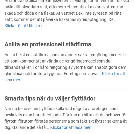
Att förstå de olika filtreringssystem är viktigt, för att veta hur du ska
hålla ditt akvarium rent, eftersom ett smutsigt akvarievatten kan
skada och döda dina fiskar. Är vattnet t.ex. inte syresatt på rätt
sätt, kommer det att påverka fiskarnas syreupptagning. De ...
Klicka för att läsa mer
Anlita en professionell städfirma
Anlita helst en städfirma som använder säkra rengöringsmedel eller
ett som kommer att använda de rengöringsmedel som du
tillhandahåller. För hård rengöring av ytorna kan snabbt göra dem
glanslösa och förstöra tygerna. Företag som anvä...
Klicka för att
läsa mer
Smarta tips när du väljer flyttlådor
När du behöver en flyttlåda kolla vad något av företagen som
beskrivits ovan har att erbjuda. Där kan du hitta allt du behöver för
flytten, förutom förstås personerna som faktiskt flyttar sakerna åt
dig. Gällande det så få...
Klicka för att läsa mer