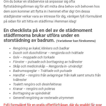
Om du bokar en städservice så anpassar sig ofta
flyttstädningsfirman sig för att möta dina behov och behoven hos
dem som kommer att flytta in i hemmet efter dig! Om dessa
städtjänster verkar vara av intresse för dig, vänligen fyll i formuläret
på sidan för att hitta en städfirma i Remman idag!
En checklista på en del av de städmoment
städfirmorna brukar utföra under en
storstädning av badrum.
(Variationer kan förekomma)
Rengöring av kakel, klinkers och badkar
Dusch och duschdörrar – rengjorda och tvättade
Golv – moppade och torkade
Fönster – putsade och borttagning av tvålrester
Skåp och medicinskåp – Rengjorda in- utvändigt
Badrumsspeglar – Tvättade och putsade
Handfat – rengörs från avlagringar från kalk samt smuts från
tvålrester
Toalett rengörs och desinfekteras
Kranar – rengörs och poleras
Borttagning av spindelnät
Generell rengöring av resterade utrymmen
Fyll i formuläret för en gratis offertförfrågan, där du snabbt får svar