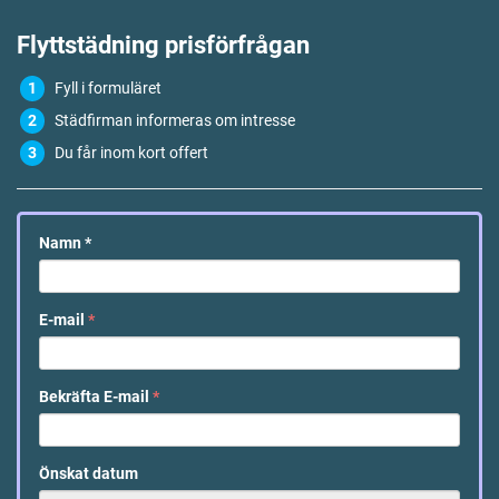
Flyttstädning
prisförfrågan
Fyll i formuläret
Städfirman informeras om intresse
Du får inom kort offert
Namn
*
E-mail
*
Bekräfta E-mail
*
Önskat datum