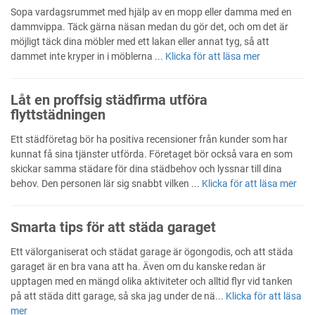
Sopa vardagsrummet med hjälp av en mopp eller damma med en
dammvippa. Täck gärna näsan medan du gör det, och om det är
möjligt täck dina möbler med ett lakan eller annat tyg, så att
dammet inte kryper in i möblerna ...
Klicka för att läsa mer
Låt en proffsig städfirma utföra
flyttstädningen
Ett städföretag bör ha positiva recensioner från kunder som har
kunnat få sina tjänster utförda. Företaget bör också vara en som
skickar samma städare för dina städbehov och lyssnar till dina
behov. Den personen lär sig snabbt vilken ...
Klicka för att läsa mer
Smarta tips för att städa garaget
Ett välorganiserat och städat garage är ögongodis, och att städa
garaget är en bra vana att ha. Även om du kanske redan är
upptagen med en mängd olika aktiviteter och alltid flyr vid tanken
på att städa ditt garage, så ska jag under de nä...
Klicka för att läsa
mer