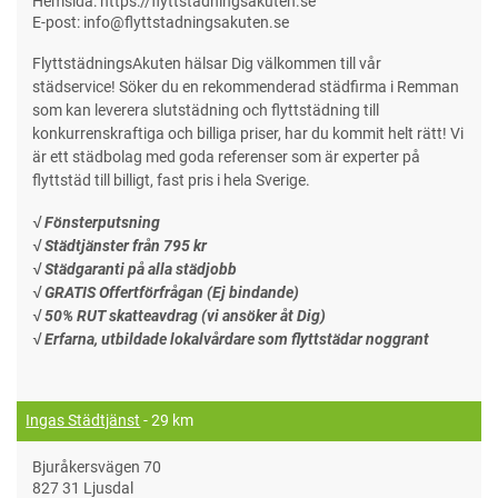
Hemsida: https://flyttstädningsakuten.se
E-post: info@flyttstadningsakuten.se
FlyttstädningsAkuten hälsar Dig välkommen till vår
städservice! Söker du en rekommenderad städfirma i Remman
som kan leverera slutstädning och flyttstädning till
konkurrenskraftiga och billiga priser, har du kommit helt rätt! Vi
är ett städbolag med goda referenser som är experter på
flyttstäd till billigt, fast pris i hela Sverige.
√ Fönsterputsning
√ Städtjänster från 795 kr
√ Städgaranti på alla städjobb
√ GRATIS Offertförfrågan (Ej bindande)
√ 50% RUT skatteavdrag (vi ansöker åt Dig)
√ Erfarna, utbildade lokalvårdare som flyttstädar noggrant
Ingas Städtjänst
- 29 km
Bjuråkersvägen 70
827 31 Ljusdal