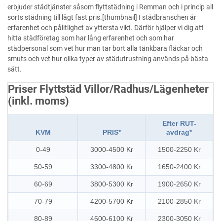
erbjuder städtjänster såsom flyttstädning i Remman och i princip all
sorts städning till lågt fast pris.[thumbnail] I städbranschen är
erfarenhet och pålitlighet av yttersta vikt. Därför hjälper vi dig att
hitta städföretag som har lång erfarenhet och som har
städpersonal som vet hur man tar bort alla tänkbara fläckar och
smuts och vet hur olika typer av städutrustning används på bästa
sätt.
Priser Flyttstäd Villor/Radhus/Lägenheter
(inkl. moms)
Efter RUT-
KVM
PRIS*
avdrag*
0-49
3000-4500 Kr
1500-2250 Kr
50-59
3300-4800 Kr
1650-2400 Kr
60-69
3800-5300 Kr
1900-2650 Kr
70-79
4200-5700 Kr
2100-2850 Kr
80-89
4600-6100 Kr
2300-3050 Kr