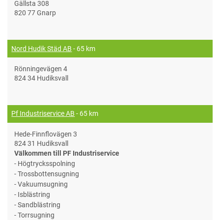
Gällsta 308
820 77 Gnarp
Nord Hudik Städ AB
- 65 km
Rönningevägen 4
824 34 Hudiksvall
Pf Industriservice AB
- 65 km
Hede-Finnflovägen 3
824 31 Hudiksvall
Välkommen till PF Industriservice
- Högtrycksspolning
- Trossbottensugning
- Vakuumsugning
- Isblästring
- Sandblästring
- Torrsugning