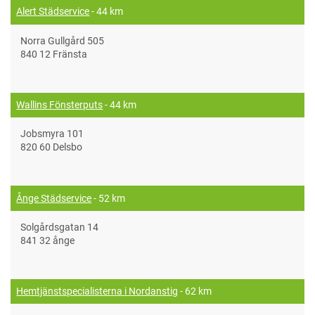
Alert Städservice
- 44 km
Norra Gullgård 505
840 12 Fränsta
Wallins Fönsterputs
- 44 km
Jobsmyra 101
820 60 Delsbo
Ånge Städservice
- 52 km
Solgårdsgatan 14
841 32 ånge
Hemtjänstspecialisterna i Nordanstig
- 62 km