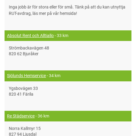
Inga jobb är för stora eller för små. Tänk på att du kan utnyttja
RUT-avdrag, läs mer på vår hemsida!
Absolut Rent och Alltiallo
- 33 km
Strömbackavägen 48
820 62 Bjuråker
Sjölunds Hemservice
- 34 km
Ygsbovägen 33
820 41 Färila
Re Städservice
- 36 km
Norra Kallmyr 15
827 94 Ljusdal