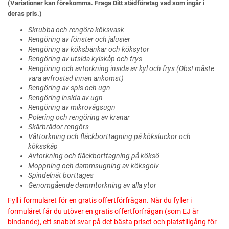
(Variationer kan förekomma. Fråga Ditt städföretag vad som ingår i
deras pris.)
Skrubba och rengöra köksvask
Rengöring av fönster och jalusier
Rengöring av köksbänkar och köksytor
Rengöring av utsida kylskåp och frys
Rengöring och avtorkning insida av kyl och frys (Obs! måste
vara avfrostad innan ankomst)
Rengöring av spis och ugn
Rengöring insida av ugn
Rengöring av mikrovågsugn
Polering och rengöring av kranar
Skärbrädor rengörs
Våttorkning och fläckborttagning på köksluckor och
köksskåp
Avtorkning och fläckborttagning på köksö
Moppning och dammsugning av köksgolv
Spindelnät borttages
Genomgående dammtorkning av alla ytor
Fyll i formuläret för en gratis offertförfrågan. När du fyller i
formuläret får du utöver en gratis offertförfrågan (som EJ är
bindande), ett snabbt svar på det bästa priset och platstillgång för