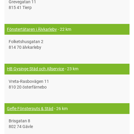
Grevegatan 11
815 41 Tierp
Fönstertätaren i Älvkarleby
- 22 km
Folketshusgatan 2
814 70 älvkarleby
HB Gysinge Städ och Allservice
- 23 km
Vreta-Rasbovägen 11
810 20 österfärnebo
Gefle Fönsterputs & Städ
- 26 km
Brisgatan 8
802 74 Gävle