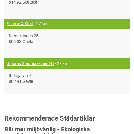
814 92 Skutskär
Service & Städ
- 27 km
Domarringen 25
804 33 Gävle
Johans Städmaskiner AB
- 27 km
Rälsgatan 7
802 91 Gävle
Rekommenderade Städartiklar
Blir mer miljövänlig - Ekologiska