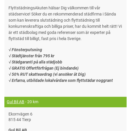
FlyttstädningsAkuten hälsar Dig välkommen till vår
städservice! Söker du en rekommenderad städfirma i Sända
som kan leverera slutstädning och flyttstädning till
konkurrenskraftiga och billiga priser, har du kommit helt rätt! Vi
är ett städbolag med goda referenser som är experter på
flyttstäd till billigt, fast pris i hela Sverige.
√ Fönsterputsning
√ Städtjänster från 795 kr
√ Städgaranti på alla städjobb
√ GRATIS Offertförfrågan (Ej bindande)
√ 50% RUT skatteavdrag (vi ansöker åt Dig)
√ Erfarna, utbildade lokalvårdare som flyttstädar noggrant
Gul Bil AB
- 20 km
Ekorrvägen 6
815 44 Tierp
Gul Bil AB