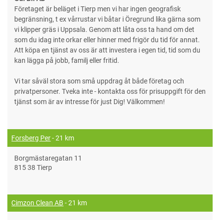
Företaget är beläget i Tierp men vi har ingen geografisk
begränsning, t ex vårrustar vi båtar i Öregrund lika gärna som
vi klipper gräs i Uppsala. Genom att låta oss ta hand om det
som du idag inte orkar eller hinner med frigör du tid för annat.
Att köpa en tjänst av oss är att investera i egen tid, tid som du
kan lägga på jobb, familj eller fritid.
Vi tar såväl stora som små uppdrag åt både företag och
privatpersoner. Tveka inte - kontakta oss för prisuppgift för den
tjänst som är av intresse för just Dig! Välkommen!
Forsberg Per
- 21 km
Borgmästaregatan 11
815 38 Tierp
Cimzon Clean AB
- 21 km