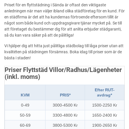
Priset för en flyttstädning i Sända är oftast den viktigaste
anledningen när man väljer ibland olika städföretag för en kund. För
en städfirma är det att ha kundernas förtroende eftersom tillit är
något som både kund och uppdragsgivare tjänar mycket på. Se till
att företaget du bestämmer dig för att anlita erbjuder städgaranti,
så du kan vara säker på att de pålitliga!
Vi hjälper dig att hitta just pålitliga städbolag till låga priser utan att
kvalitéten på städningen försämras. Boka idag till priser som är de
bästa i staden!
Priser Flyttstäd Villor/Radhus/Lägenheter
(inkl. moms)
Efter RUT-
KVM
PRIS*
avdrag*
0-49
3000-4500 Kr
1500-2250 Kr
50-59
3300-4800 Kr
1650-2400 Kr
60-69
3800-5300 Kr
1900-2650 Kr