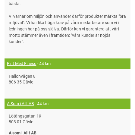
bästa.
Vi värnar om miljön och använder därför produkter märkta "bra
miljöval". Vi har lika höga krav på våra medarbetare som vi i
ledningen har på oss själva. Därför kan vi garantera att vårt
motto stämmer även i framtiden: "våra kunder är nöjda
kunder".
Fint Med Finess
- 44 km
Hallonvägen 8
806 35 Gävle
A Som i Allt AB
- 44 km
Lötängsgatan 19
803 01 Gävle
A som i Allt AB