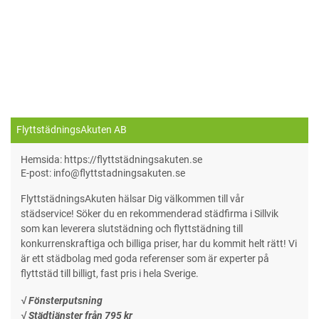
FlyttstädningsAkuten AB
Hemsida: https://flyttstädningsakuten.se
E-post: info@flyttstadningsakuten.se
FlyttstädningsAkuten hälsar Dig välkommen till vår
städservice! Söker du en rekommenderad städfirma i Sillvik
som kan leverera slutstädning och flyttstädning till
konkurrenskraftiga och billiga priser, har du kommit helt rätt! Vi
är ett städbolag med goda referenser som är experter på
flyttstäd till billigt, fast pris i hela Sverige.
√ Fönsterputsning
√ Städtjänster från 795 kr