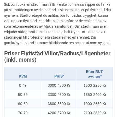
Sök och boka en städfirma i Sillvik enkelt online så slipper du tänka
på slutstädningen av din bostad. Fokusera istället på flytten till ditt
nya hem. Städföretaget du anlitar, bör för bådas trygghet, kunna
visa upp en flyttstäd -checklista som omfattar de renlighetskrav
som rekommenderas av Mäklarsamfundet. Om städfirman även
erbjuder städgranti kan du känna dig helt trygg i att lämna över
städningen till professionella städare med erfarenhet. Din
gamla/nya bostad kommer bli skinande ren och se ut som ny igen!
Priser Flyttstäd Villor/Radhus/Lägenheter
(inkl. moms)
Efter RUT-
KVM
PRIS*
avdrag*
0-49
3000-4500 Kr
1500-2250 Kr
50-59
3300-4800 Kr
1650-2400 Kr
60-69
3800-5300 Kr
1900-2650 Kr
70-79
4200-5700 Kr
2100-2850 Kr