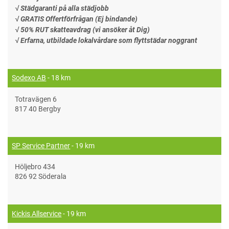
√ Städgaranti på alla städjobb
√ GRATIS Offertförfrågan (Ej bindande)
√ 50% RUT skatteavdrag (vi ansöker åt Dig)
√ Erfarna, utbildade lokalvårdare som flyttstädar noggrant
Sodexo AB
- 18 km
Totravägen 6
817 40 Bergby
SP Service Partner
- 19 km
Höljebro 434
826 92 Söderala
Kickis Allservice
- 19 km