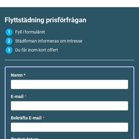
Flyttstädning
prisförfrågan
Fyll i formuläret
Städfirman informeras om intresse
Du får inom kort offert
Namn
*
E-mail
*
Bekräfta E-mail
*