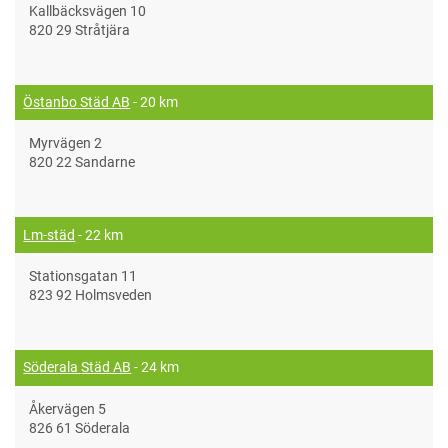
Kallbäcksvägen 10
820 29 Stråtjära
Östanbo Städ AB
- 20 km
Myrvägen 2
820 22 Sandarne
Lm-städ
- 22 km
Stationsgatan 11
823 92 Holmsveden
Söderala Städ AB
- 24 km
Åkervägen 5
826 61 Söderala