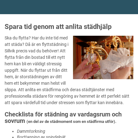
Spara tid genom att anlita städhjälp
Ska du flytta? Har du inte tid med
att städa? Då är en flyttstädning i
Sillvik precis vad du behöver! Att
flytta från din bostad till ett nytt
hem kan bli en väldigt stressig
uppgift. När du flyttar ut från ditt
hem, är storstädningen av ditt
hem ett bekymmer man helst vill
slippa. Att anlita en städfirma och deras städtjänster med
professionella städare för rengöring av hemmet är ett perfekt sätt
att spara värdefull tid under stressen som flyttar kan innebära.
Checklista för städning av vardagsrum och
sovrum
(en del av de städmoment som en städfirma utför).
Dammtorkning
Borttagning av spindelnät