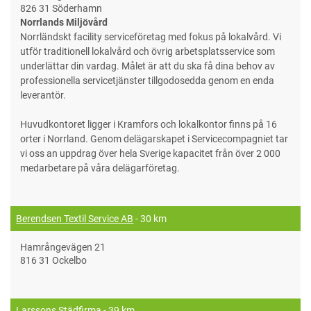
826 31 Söderhamn
Norrlands Miljövård
Norrländskt facility serviceföretag med fokus på lokalvård. Vi
utför traditionell lokalvård och övrig arbetsplatsservice som
underlättar din vardag. Målet är att du ska få dina behov av
professionella servicetjänster tillgodosedda genom en enda
leverantör.
Huvudkontoret ligger i Kramfors och lokalkontor finns på 16
orter i Norrland. Genom delägarskapet i Servicecompagniet tar
vi oss an uppdrag över hela Sverige kapacitet från över 2 000
medarbetare på våra delägarföretag.
Berendsen Textil Service AB
- 30 km
Hamrångevägen 21
816 31 Ockelbo
Larssons Städfirma
- 39 km