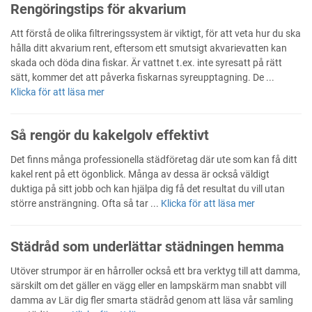
Rengöringstips för akvarium
Att förstå de olika filtreringssystem är viktigt, för att veta hur du ska
hålla ditt akvarium rent, eftersom ett smutsigt akvarievatten kan
skada och döda dina fiskar. Är vattnet t.ex. inte syresatt på rätt
sätt, kommer det att påverka fiskarnas syreupptagning. De ...
Klicka för att läsa mer
Så rengör du kakelgolv effektivt
Det finns många professionella städföretag där ute som kan få ditt
kakel rent på ett ögonblick. Många av dessa är också väldigt
duktiga på sitt jobb och kan hjälpa dig få det resultat du vill utan
större ansträngning. Ofta så tar ...
Klicka för att läsa mer
Städråd som underlättar städningen hemma
Utöver strumpor är en hårroller också ett bra verktyg till att damma,
särskilt om det gäller en vägg eller en lampskärm man snabbt vill
damma av Lär dig fler smarta städråd genom att läsa vår samling