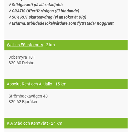
√ Städgaranti på alla städjobb
√ GRATIS Offertförfrågan (Ej bindande)
√ 50% RUT skatteavdrag (vi ansöker åt Dig)
√ Erfarna, utbildade lokalvårdare som flyttstädar noggrant
Wallins Fönsterputs
- 2 km
Jobsmyra 101
820 60 Delsbo
Absolut Rent och Alltiallo
- 15 km
Strömbackavägen 48
820 62 Bjuråker
K A Städ och Kemtvätt
- 24 km