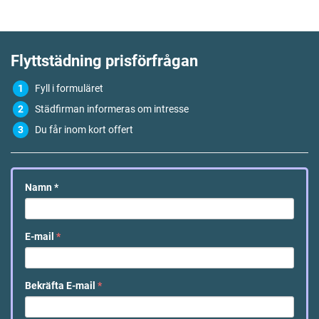
Flyttstädning
prisförfrågan
Fyll i formuläret
Städfirman informeras om intresse
Du får inom kort offert
Namn
*
E-mail
*
Bekräfta E-mail
*