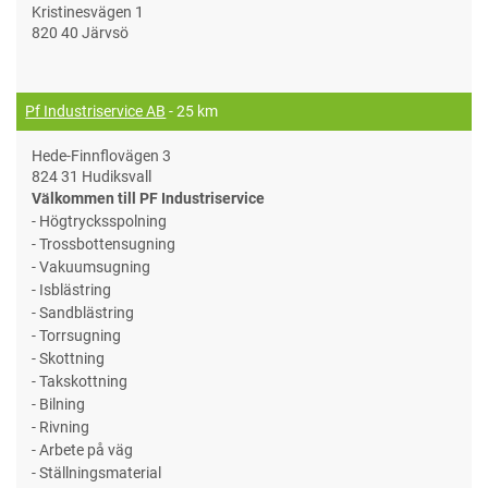
Kristinesvägen 1
820 40 Järvsö
Pf Industriservice AB
- 25 km
Hede-Finnflovägen 3
824 31 Hudiksvall
Välkommen till PF Industriservice
- Högtrycksspolning
- Trossbottensugning
- Vakuumsugning
- Isblästring
- Sandblästring
- Torrsugning
- Skottning
- Takskottning
- Bilning
- Rivning
- Arbete på väg
- Ställningsmaterial