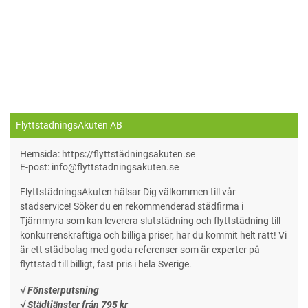
FlyttstädningsAkuten AB
Hemsida: https://flyttstädningsakuten.se
E-post: info@flyttstadningsakuten.se
FlyttstädningsAkuten hälsar Dig välkommen till vår
städservice! Söker du en rekommenderad städfirma i
Tjärnmyra som kan leverera slutstädning och flyttstädning till
konkurrenskraftiga och billiga priser, har du kommit helt rätt! Vi
är ett städbolag med goda referenser som är experter på
flyttstäd till billigt, fast pris i hela Sverige.
√ Fönsterputsning
√ Städtjänster från 795 kr