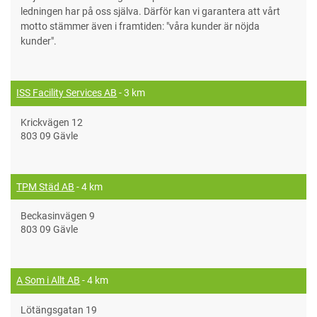
ledningen har på oss själva. Därför kan vi garantera att vårt
motto stämmer även i framtiden: "våra kunder är nöjda
kunder".
ISS Facility Services AB
- 3 km
Krickvägen 12
803 09 Gävle
TPM Städ AB
- 4 km
Beckasinvägen 9
803 09 Gävle
A Som i Allt AB
- 4 km
Lötängsgatan 19