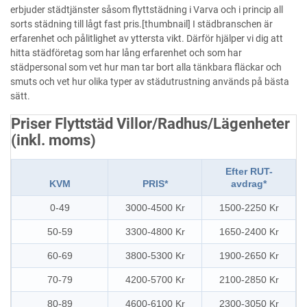
erbjuder städtjänster såsom flyttstädning i Varva och i princip all
sorts städning till lågt fast pris.[thumbnail] I städbranschen är
erfarenhet och pålitlighet av yttersta vikt. Därför hjälper vi dig att
hitta städföretag som har lång erfarenhet och som har
städpersonal som vet hur man tar bort alla tänkbara fläckar och
smuts och vet hur olika typer av städutrustning används på bästa
sätt.
Priser Flyttstäd Villor/Radhus/Lägenheter
(inkl. moms)
Efter RUT-
KVM
PRIS*
avdrag*
0-49
3000-4500 Kr
1500-2250 Kr
50-59
3300-4800 Kr
1650-2400 Kr
60-69
3800-5300 Kr
1900-2650 Kr
70-79
4200-5700 Kr
2100-2850 Kr
80-89
4600-6100 Kr
2300-3050 Kr