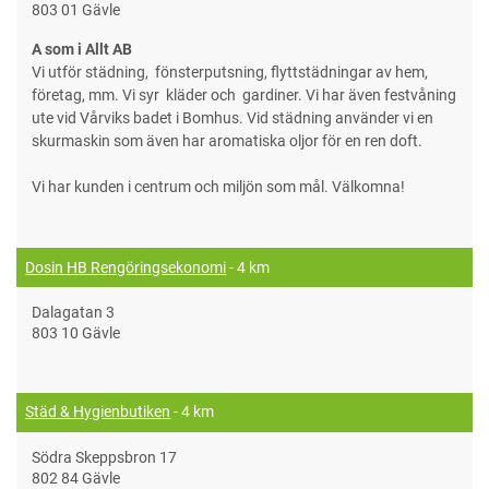
803 01 Gävle
A som i Allt AB
Vi utför städning, fönsterputsning, flyttstädningar av hem,
företag, mm. Vi syr kläder och gardiner. Vi har även festvåning
ute vid Vårviks badet i Bomhus. Vid städning använder vi en
skurmaskin som även har aromatiska oljor för en ren doft.
Vi har kunden i centrum och miljön som mål. Välkomna!
Dosin HB Rengöringsekonomi
- 4 km
Dalagatan 3
803 10 Gävle
Städ & Hygienbutiken
- 4 km
Södra Skeppsbron 17
802 84 Gävle