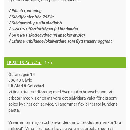
√ Fönsterputsning
√ Städtjänster från 795 kr
√ Städgaranti på alla städjobb
√ GRATIS Offertförfrågan (Ej bindande)
√ 50% RUT skatteavdrag (vi ansöker åt Dig)
√ Erfarna, utbildade lokalvårdare som flyttstädar noggrant
LB Städ & Golvvård
- 1 km
Östervägen 14
806 43 Gävle
LB Städ & Golvvård
Vi är ett litet städföretag med över 10 års branschvana. Vi
arbetar med visionen att vara det självklara valet för dig som
söker kvalitet och service. Vi anammar flexibilitet för kundens
bästa.
Vi värnar om miljön och använder därför produkter märkta "bra
miljöval". Vi har lika höga krav på våra medarbetare som vi i