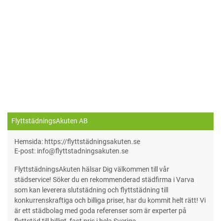
FlyttstädningsAkuten AB
Hemsida: https://flyttstädningsakuten.se
E-post: info@flyttstadningsakuten.se
FlyttstädningsAkuten hälsar Dig välkommen till vår
städservice! Söker du en rekommenderad städfirma i Varva
som kan leverera slutstädning och flyttstädning till
konkurrenskraftiga och billiga priser, har du kommit helt rätt! Vi
är ett städbolag med goda referenser som är experter på
flyttstäd till billigt, fast pris i hela Sverige.