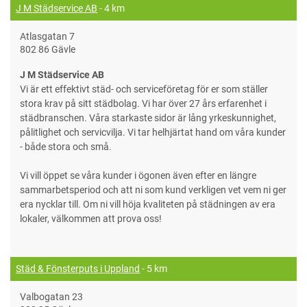
J M Städservice AB
- 4 km
Atlasgatan 7
802 86 Gävle
J M Städservice AB
Vi är ett effektivt städ- och serviceföretag för er som ställer
stora krav på sitt städbolag. Vi har över 27 års erfarenhet i
städbranschen. Våra starkaste sidor är lång yrkeskunnighet,
pålitlighet och servicvilja. Vi tar helhjärtat hand om våra kunder
- både stora och små.
Vi vill öppet se våra kunder i ögonen även efter en längre
sammarbetsperiod och att ni som kund verkligen vet vem ni ger
era nycklar till. Om ni vill höja kvaliteten på städningen av era
lokaler, välkommen att prova oss!
Städ & Fönsterputs i Uppland
- 5 km
Valbogatan 23