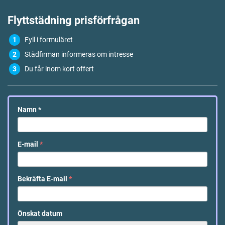
Flyttstädning
prisförfrågan
Fyll i formuläret
Städfirman informeras om intresse
Du får inom kort offert
Namn
*
E-mail
*
Bekräfta E-mail
*
Önskat datum