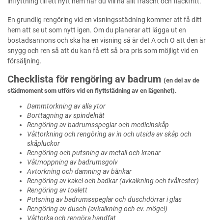
inflyttning till ett nytt hem när du vill ha allt fräscht och fläckfritt.
En grundlig rengöring vid en visningsstädning kommer att få ditt
hem att se ut som nytt igen. Om du planerar att lägga ut en
bostadsannons och ska ha en visning så är det A och O att den är
snygg och ren så att du kan få ett så bra pris som möjligt vid en
försäljning.
Checklista för rengöring av badrum
(en del av de
städmoment som utförs vid en flyttstädning av en lägenhet).
Dammtorkning av alla ytor
Borttagning av spindelnät
Rengöring av badrumsspeglar och medicinskåp
Våttorkning och rengöring av in och utsida av skåp och
skåpluckor
Rengöring och putsning av metall och kranar
Våtmoppning av badrumsgolv
Avtorkning och damning av bänkar
Rengöring av kakel och badkar (avkalkning och tvålrester)
Rengöring av toalett
Putsning av badrumsspeglar och duschdörrar i glas
Rengöring av dusch (avkalkning och ev. mögel)
Våttorka och rengöra handfat