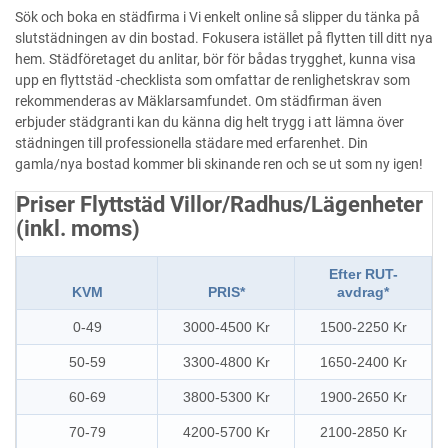
Sök och boka en städfirma i Vi enkelt online så slipper du tänka på
slutstädningen av din bostad. Fokusera istället på flytten till ditt nya
hem. Städföretaget du anlitar, bör för bådas trygghet, kunna visa
upp en flyttstäd -checklista som omfattar de renlighetskrav som
rekommenderas av Mäklarsamfundet. Om städfirman även
erbjuder städgranti kan du känna dig helt trygg i att lämna över
städningen till professionella städare med erfarenhet. Din
gamla/nya bostad kommer bli skinande ren och se ut som ny igen!
Priser Flyttstäd Villor/Radhus/Lägenheter
(inkl. moms)
Efter RUT-
KVM
PRIS*
avdrag*
0-49
3000-4500 Kr
1500-2250 Kr
50-59
3300-4800 Kr
1650-2400 Kr
60-69
3800-5300 Kr
1900-2650 Kr
70-79
4200-5700 Kr
2100-2850 Kr