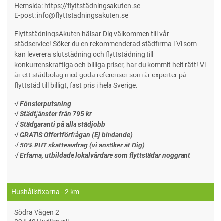
Hemsida: https://flyttstädningsakuten.se
E-post: info@flyttstadningsakuten.se
FlyttstädningsAkuten hälsar Dig välkommen till vår
städservice! Söker du en rekommenderad städfirma i Vi som
kan leverera slutstädning och flyttstädning till
konkurrenskraftiga och billiga priser, har du kommit helt rätt! Vi
är ett städbolag med goda referenser som är experter på
flyttstäd till billigt, fast pris i hela Sverige.
√ Fönsterputsning
√ Städtjänster från 795 kr
√ Städgaranti på alla städjobb
√ GRATIS Offertförfrågan (Ej bindande)
√ 50% RUT skatteavdrag (vi ansöker åt Dig)
√ Erfarna, utbildade lokalvårdare som flyttstädar noggrant
Hushållsfixarna
- 2 km
Södra Vägen 2