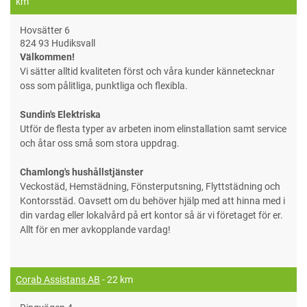
km
Hovsätter 6
824 93 Hudiksvall
Välkommen!
Vi sätter alltid kvaliteten först och våra kunder kännetecknar
oss som pålitliga, punktliga och flexibla.
Sundin's Elektriska
Utför de flesta typer av arbeten inom elinstallation samt service
och åtar oss små som stora uppdrag.
Chamlong's hushållstjänster
Veckostäd, Hemstädning, Fönsterputsning, Flyttstädning och
Kontorsstäd. Oavsett om du behöver hjälp med att hinna med i
din vardag eller lokalvård på ert kontor så är vi företaget för er.
Allt för en mer avkopplande vardag!
Corab Assistans AB
- 22 km