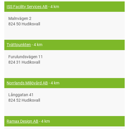
ISS Facility Services AB
- 4 km
Malnvägen 2
824 50 Hudiksvall
Tvättpunkten
- 4 km
Furulundsvägen 11
824 31 Hudiksvall
Norrlands Miljövård AB
- 4 km
Långgatan 41
824 52 Hudiksvall
Ramax Design AB
- 4 km