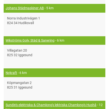
Johans Städmaskiner AB
- 5 km
Norra Industrivägen 1
824 34 Hudiksvall
Wikströms Golv, Städ & Sanering
- 6 km
Villagatan 20
825 32 Iggesund
Nykraft
- 6 km
Köpmangatan 2
825 31 Iggesund
Sundin's elektriska & Chamlong's lektriska Chamlong's Hushå
- 12