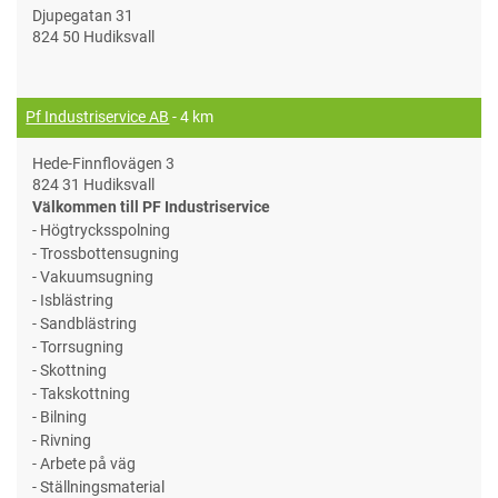
Djupegatan 31
824 50 Hudiksvall
Pf Industriservice AB
- 4 km
Hede-Finnflovägen 3
824 31 Hudiksvall
Välkommen till PF Industriservice
- Högtrycksspolning
- Trossbottensugning
- Vakuumsugning
- Isblästring
- Sandblästring
- Torrsugning
- Skottning
- Takskottning
- Bilning
- Rivning
- Arbete på väg
- Ställningsmaterial