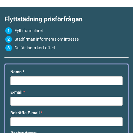
Flyttstädning
prisförfrågan
Fyll i formuläret
Städfirman informeras om intresse
Du får inom kort offert
Namn
*
E-mail
*
Bekräfta E-mail
*