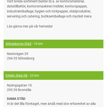
Vårt breda sortiment består bl.a. av kontorsmaterial,
datatillbehör, kontorsmaskiner/möbler, kontorspapper,
industriemballage, hygien och torkpapper, städprodukter,
servering och catering, butiksemballage och mycket mera.
Läs gärna mer på vår hemsida!
Sölvesborgs Städ
- 19 km
Nexövägen 29
294 35 Sölvesborg
DAMA Städ AB
- 23 km
Nyängsgatan 10
295 39 Bromölla
DAMA STÄD
Vi är det lilla företaget, men ändå med stor erfarenhet av alla