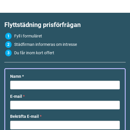
Flyttstädning
prisförfrågan
Fyll i formuläret
Städfirman informeras om intresse
Du får inom kort offert
Namn
*
E-mail
*
Bekräfta E-mail
*