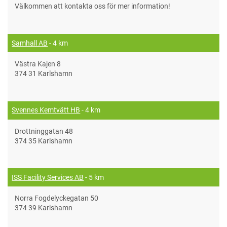
Välkommen att kontakta oss för mer information!
Samhall AB
- 4 km
Västra Kajen 8
374 31 Karlshamn
Svennes Kemtvätt HB
- 4 km
Drottninggatan 48
374 35 Karlshamn
ISS Facility Services AB
- 5 km
Norra Fogdelyckegatan 50
374 39 Karlshamn