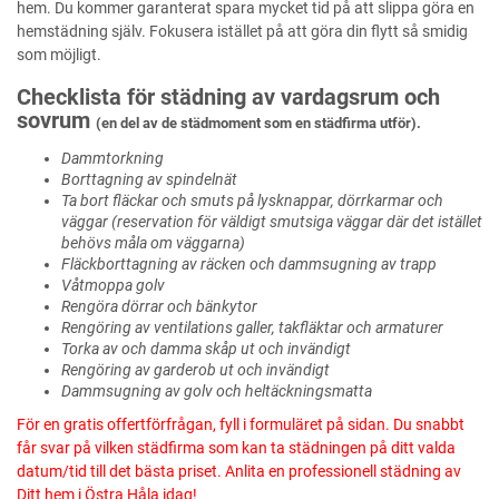
hem. Du kommer garanterat spara mycket tid på att slippa göra en
hemstädning själv. Fokusera istället på att göra din flytt så smidig
som möjligt.
Checklista för städning av vardagsrum och
sovrum
(en del av de städmoment som en städfirma utför).
Dammtorkning
Borttagning av spindelnät
Ta bort fläckar och smuts på lysknappar, dörrkarmar och
väggar (reservation för väldigt smutsiga väggar där det istället
behövs måla om väggarna)
Fläckborttagning av räcken och dammsugning av trapp
Våtmoppa golv
Rengöra dörrar och bänkytor
Rengöring av ventilations galler, takfläktar och armaturer
Torka av och damma skåp ut och invändigt
Rengöring av garderob ut och invändigt
Dammsugning av golv och heltäckningsmatta
För en gratis offertförfrågan, fyll i formuläret på sidan. Du snabbt
får svar på vilken städfirma som kan ta städningen på ditt valda
datum/tid till det bästa priset. Anlita en professionell städning av
Ditt hem i Östra Håla idag!