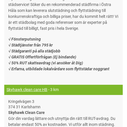
städservice! Söker du en rekommenderad städfirma i Östra
Håla som kan leverera slutstädning och flyttstädning till
konkurrenskraftiga och billiga priser, har du kommit helt rätt! Vi
är ett städbolag med goda referenser som är experter på
flyttstäd till billigt, fast pris i hela Sverige.
√ Fönsterputsning
√ Städtjänster från 795 kr
√ Städgaranti på alla städjobb
√ GRATIS Offertförfrågan (Ej bindande)
√ 50% RUT skatteavdrag (vi ansöker åt Dig)
√ Erfarna, utbildade lokalvårdare som flyttstädar noggrant
Skyhawk clean care HB
- 3 km
Kringelvägen 3
374 31 Karlshamn
Skyhawk Clean Care
Gör din vardag lättare och utnyttja din rätt till RUT-avdrag. Du
betalar endast 50% av kostnaden. Vi utför allt inom städning.