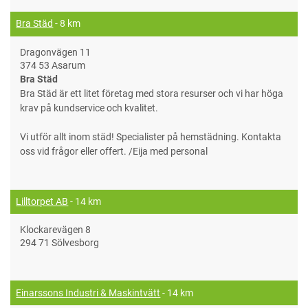
Bra Städ
- 8 km
Dragonvägen 11
374 53 Asarum
Bra Städ
Bra Städ är ett litet företag med stora resurser och vi har höga
krav på kundservice och kvalitet.
Vi utför allt inom städ! Specialister på hemstädning. Kontakta
oss vid frågor eller offert. /Eija med personal
Lilltorpet AB
- 14 km
Klockarevägen 8
294 71 Sölvesborg
Einarssons Industri & Maskintvätt
- 14 km