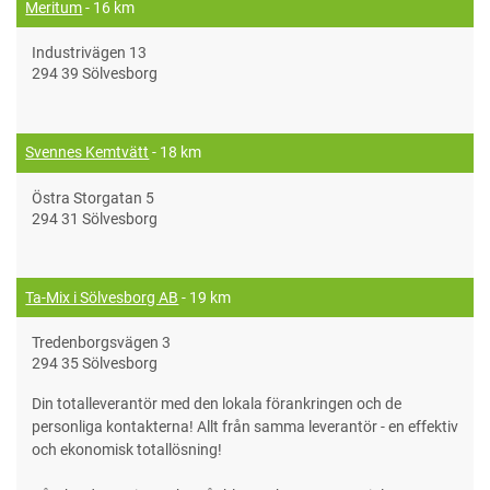
Meritum
- 16 km
Industrivägen 13
294 39 Sölvesborg
Svennes Kemtvätt
- 18 km
Östra Storgatan 5
294 31 Sölvesborg
Ta-Mix i Sölvesborg AB
- 19 km
Tredenborgsvägen 3
294 35 Sölvesborg
Din totalleverantör med den lokala förankringen och de
personliga kontakterna! Allt från samma leverantör - en effektiv
och ekonomisk totallösning!