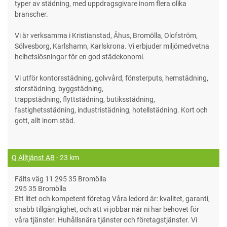
typer av städning, med uppdragsgivare inom flera olika
branscher.
Vi är verksamma i Kristianstad, Åhus, Bromölla, Olofström,
Sölvesborg, Karlshamn, Karlskrona. Vi erbjuder miljömedvetna
helhetslösningar för en god städekonomi.
Vi utför kontorsstädning, golvvård, fönsterputs, hemstädning,
storstädning, byggstädning,
trappstädning, flyttstädning, butiksstädning,
fastighetsstädning, industristädning, hotellstädning. Kort och
gott, allt inom städ.
Q Alltjänst AB
- 23 km
Fälts väg 11 295 35 Bromölla
295 35 Bromölla
Ett litet och kompetent företag Våra ledord är: kvalitet, garanti,
snabb tillgänglighet, och att vi jobbar när ni har behovet för
våra tjänster. Huhållsnära tjänster och företagstjänster. Vi