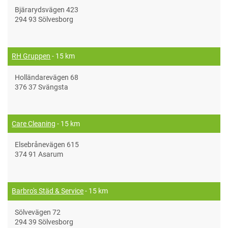
Bjärarydsvägen 423
294 93 Sölvesborg
RH Gruppen
- 15 km
Holländarevägen 68
376 37 Svängsta
Care Cleaning
- 15 km
Elsebrånevägen 615
374 91 Asarum
Barbro's Städ & Service
- 15 km
Sölvevägen 72
294 39 Sölvesborg