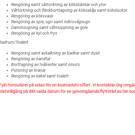
Rengöring samt våttorkning av köksbänkar och ytor
Våttorkning och fläckborttagning av köksskåp samt köksluckor
Rengöring av köksvask
Rengöring av spis, ugn samt mikrovågsugn
Dammsugning samt våtmoppning av golv
Rengöring av kyl och frys
Badrum/Toalett
Rengöring samt avkalkning av badkar samt dush
Rengöring av handfat
Borttagning av tvålrester samt smuts
Putsning av kranar
Rengöring av kakel samt toalett
Fyll i formuläret på sidan för en kostnadsfri offert. Vi kontaktar Dig omgå
platstillgång på ditt valda datum för en genomgående flyttstäd av Din bo