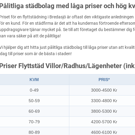
Pålitliga städbolag med låga priser och hög kv
Priset för en flyttstädning i Bredasjö är oftast den viktigaste anledningen
för en kund. För en städfirma är det att ha kundernas förtroende eftersom
uppdragsgivare tjänar mycket på. Se till att företaget du bestämmer dig fö
kan vara säker på att de pålitliga!
Vi hjälper dig att hitta just pålitliga städbolag till låga priser utan att k
idag till priser som är de bästa i staden!
Priser Flyttstäd Villor/Radhus/Lägenheter (in
KVM
PRIS*
0-49
3000-4500 Kr
50-59
3300-4800 Kr
60-69
3800-5300 Kr
70-79
4200-5700 Kr
80-89
4600-6100 Kr