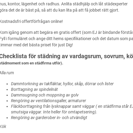
hus, kontor, lägenhet och radhus. Anlita städhjälp och låt städexperter
göra det de är bäst på, så att du kan lita på att få jobbet rätt gjort.
Kostnadsfri offertförfrågan online!
Kom igång genom att begära en gratis offert (som EJ är bindande förstås)
Fyll i formuläret och ange ditt hems specifikationer och det datum som pa
timmar med det bästa priset för just Dig!
Checklista för städning av vardagsrum, sovrum, 
städmoment som en städfirma utför).
Alla rum
Dammtorkning av takfläktar, hyllor, skåp, dörrar och lister
Borttagning av spindelnät
Dammsugning och moppning av golv
Rengöring av ventilationsgaller, armaturer
Fläckborttagning från lysknappar samt väggar ( en städfirma står EJ
smutsiga väggar. Inte heller för omtapetsering).
Rengöring av garderober in- och utvändigt
Kök