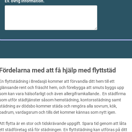
Ev. övrig information.
Fördelarna med att få hjälp med flyttstäd
En flyttstädning i Bredasjö kommer att förvandla ditt hem till ett
glänsande rent och fräscht hem, och förebygga att smuts byggs upp
som kan vara hälsofarligt och även allergiframkallande.. En städfirma
som utför städtjänster såsom hemstädning, kontorsstädning samt
städning av dödsbo kommer städa och rengöra alla sovrum, kök,
badrum, vardagsrum och tills det kommer kännas som nytt igen.
Att flytta är en stor och tidskrävande uppgift. Spara tid genom att låta
ett städföretag stå för städningen. En flyttstädning kan utföras på ditt