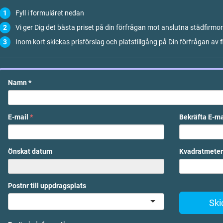
Fyll i formuläret nedan
Vi ger Dig det bästa priset på din förfrågan mot anslutna städfirmor
Inom kort skickas prisförslag och platstillgång på Din förfrågan av f
Namn
*
E-mail
*
Bekräfta E-m
Önskat datum
Kvadratmeter
Postnr till uppdragsplats
Ski