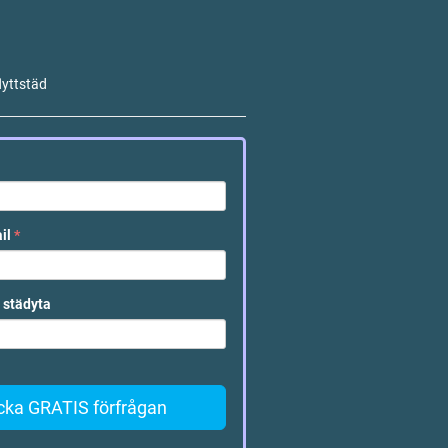
lyttstäd
ail
*
 städyta
cka GRATIS förfrågan