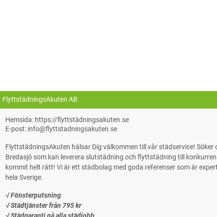
FlyttstädningsAkuten AB
Hemsida: https://flyttstädningsakuten.se
E-post: info@flyttstadningsakuten.se
FlyttstädningsAkuten hälsar Dig välkommen till vår städservice! Söke
Bredasjö som kan leverera slutstädning och flyttstädning till konkurrensk
kommit helt rätt! Vi är ett städbolag med goda referenser som är experter på
hela Sverige.
√ Fönsterputsning
√ Städtjänster från 795 kr
√ Städgaranti på alla städjobb