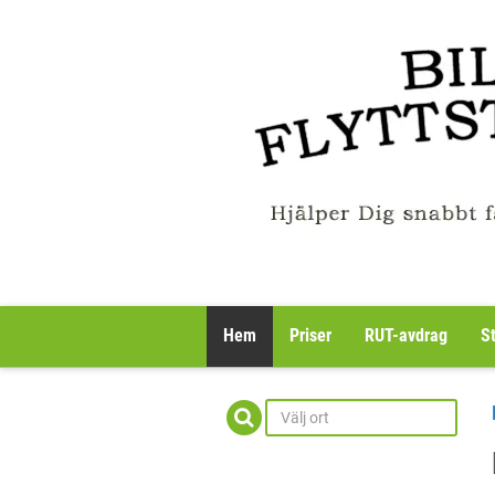
Hem
Priser
RUT-avdrag
S