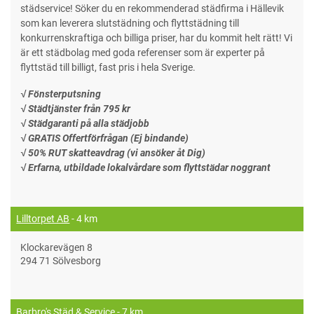
städservice! Söker du en rekommenderad städfirma i Hällevik
som kan leverera slutstädning och flyttstädning till
konkurrenskraftiga och billiga priser, har du kommit helt rätt! Vi
är ett städbolag med goda referenser som är experter på
flyttstäd till billigt, fast pris i hela Sverige.
√ Fönsterputsning
√ Städtjänster från 795 kr
√ Städgaranti på alla städjobb
√ GRATIS Offertförfrågan (Ej bindande)
√ 50% RUT skatteavdrag (vi ansöker åt Dig)
√ Erfarna, utbildade lokalvårdare som flyttstädar noggrant
Lilltorpet AB
- 4 km
Klockarevägen 8
294 71 Sölvesborg
Barbro's Städ & Service
- 7 km