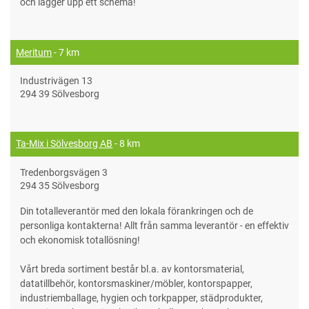
och lägger upp ett schema!
Meritum
- 7 km
Industrivägen 13
294 39 Sölvesborg
Ta-Mix i Sölvesborg AB
- 8 km
Tredenborgsvägen 3
294 35 Sölvesborg
Din totalleverantör med den lokala förankringen och de
personliga kontakterna! Allt från samma leverantör - en effektiv
och ekonomisk totallösning!
Vårt breda sortiment består bl.a. av kontorsmaterial,
datatillbehör, kontorsmaskiner/möbler, kontorspapper,
industriemballage, hygien och torkpapper, städprodukter,