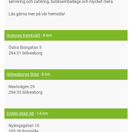
servering och catering, butiksemballage och mycket mera.
Läs gärna mer på vår hemsida!
Svennes Kemtvätt
- 8 km
Östra Storgatan 5
294 31 Sölvesborg
Sölvesborgs Städ
- 8 km
Nexövägen 29
294 35 Sölvesborg
DAMA Städ AB
- 14 km
Nyängsgatan 10
295 39 Bromölla