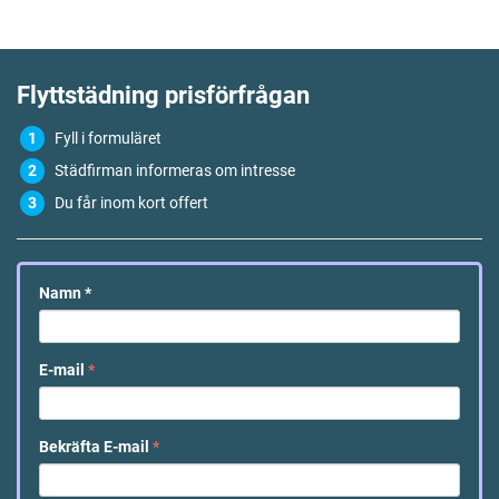
Flyttstädning
prisförfrågan
Fyll i formuläret
Städfirman informeras om intresse
Du får inom kort offert
Namn
*
E-mail
*
Bekräfta E-mail
*