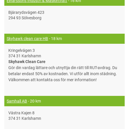
Einarssons Industri & Maskintvätt
- 16 km
Bjärarydsvägen 423
294 93 Sölvesborg
Skyhawk clean care HB
- 18 km
Kringelvägen 3
374 31 Karlshamn
Skyhawk Clean Care
Gör din vardag lättare och utnyttja din rätt till RUT-avdrag. Du
betalar endast 50% av kostnaden. Vi utför allt inom städning.
Välkommen att kontakta oss för mer information!
Samhall AB
- 20 km
Västra Kajen 8
374 31 Karlshamn