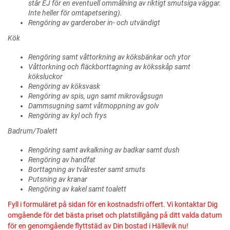
står EJ för en eventuell ommålning av riktigt smutsiga väggar.
Inte heller för omtapetsering).
Rengöring av garderober in- och utvändigt
Kök
Rengöring samt våttorkning av köksbänkar och ytor
Våttorkning och fläckborttagning av köksskåp samt
köksluckor
Rengöring av köksvask
Rengöring av spis, ugn samt mikrovågsugn
Dammsugning samt våtmoppning av golv
Rengöring av kyl och frys
Badrum/Toalett
Rengöring samt avkalkning av badkar samt dush
Rengöring av handfat
Borttagning av tvålrester samt smuts
Putsning av kranar
Rengöring av kakel samt toalett
Fyll i formuläret på sidan för en kostnadsfri offert. Vi kontaktar Dig
omgående för det bästa priset och platstillgång på ditt valda datum
för en genomgående flyttstäd av Din bostad i Hällevik nu!