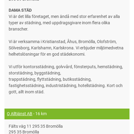
DAMA STÄD
Vi är det lilla företaget, men ändå med stor erfarenhet av alla
typer av städning, med uppdragsgivare inom flera olika
branscher.
Vi är verksamma i Kristianstad, Åhus, Bromölla, Olofström,
Sölvesborg, Karlshamn, Karlskrona. Vi erbjuder miljömedvetna
helhetslösningar för en god städekonomi.
Vi utför kontorsstädning, golvvård, fönsterputs, hemstädning,
storstädning, byggstädning,
trappstädning, flyttstädning, butiksstädning,
fastighetsstädning, industristädning, hotellstädning. Kort och
gott, allt inom städ.
Q Alltjänst AB
- 16 km
Fälts väg 11 295 35 Bromölla
295 35 Bromölla