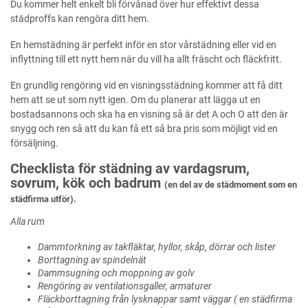
Du kommer helt enkelt bli förvånad över hur effektivt dessa
städproffs kan rengöra ditt hem.
En hemstädning är perfekt inför en stor vårstädning eller vid en
inflyttning till ett nytt hem när du vill ha allt fräscht och fläckfritt.
En grundlig rengöring vid en visningsstädning kommer att få ditt
hem att se ut som nytt igen. Om du planerar att lägga ut en
bostadsannons och ska ha en visning så är det A och O att den är
snygg och ren så att du kan få ett så bra pris som möjligt vid en
försäljning.
Checklista för städning av vardagsrum,
sovrum, kök och badrum
(en del av de städmoment som en
städfirma utför).
Alla rum
Dammtorkning av takfläktar, hyllor, skåp, dörrar och lister
Borttagning av spindelnät
Dammsugning och moppning av golv
Rengöring av ventilationsgaller, armaturer
Fläckborttagning från lysknappar samt väggar ( en städfirma