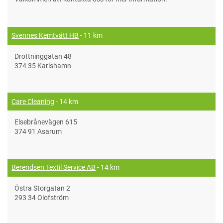
Svennes Kemtvätt HB
- 11 km
Drottninggatan 48
374 35 Karlshamn
Care Cleaning
- 14 km
Elsebrånevägen 615
374 91 Asarum
Berendsen Textil Service AB
- 14 km
Östra Storgatan 2
293 34 Olofström