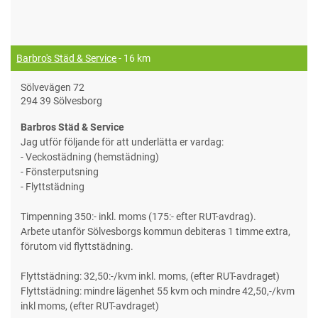
Barbro's Städ & Service
- 16 km
Sölvevägen 72
294 39 Sölvesborg
Barbros Städ & Service
Jag utför följande för att underlätta er vardag:
- Veckostädning (hemstädning)
- Fönsterputsning
- Flyttstädning
Timpenning 350:- inkl. moms (175:- efter RUT-avdrag).
Arbete utanför Sölvesborgs kommun debiteras 1 timme extra,
förutom vid flyttstädning.
Flyttstädning: 32,50:-/kvm inkl. moms, (efter RUT-avdraget)
Flyttstädning: mindre lägenhet 55 kvm och mindre 42,50,-/kvm
inkl moms, (efter RUT-avdraget)