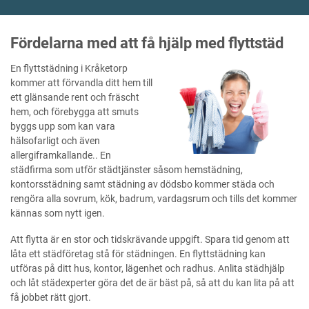
Fördelarna med att få hjälp med flyttstäd
En flyttstädning i Kråketorp
kommer att förvandla ditt hem till
ett glänsande rent och fräscht
hem, och förebygga att smuts
byggs upp som kan vara
hälsofarligt och även
allergiframkallande.. En
städfirma som utför städtjänster såsom hemstädning,
kontorsstädning samt städning av dödsbo kommer städa och
rengöra alla sovrum, kök, badrum, vardagsrum och tills det kommer
kännas som nytt igen.
Att flytta är en stor och tidskrävande uppgift. Spara tid genom att
låta ett städföretag stå för städningen. En flyttstädning kan
utföras på ditt hus, kontor, lägenhet och radhus. Anlita städhjälp
och låt städexperter göra det de är bäst på, så att du kan lita på att
få jobbet rätt gjort.