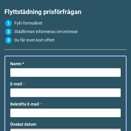
Flyttstädning
prisförfrågan
Fyll i formuläret
Städfirman informeras om intresse
Du får inom kort offert
Namn
*
E-mail
*
Bekräfta E-mail
*
Önskat datum