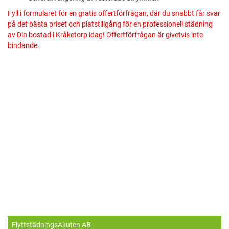
Fyll i formuläret för en gratis offertförfrågan, där du snabbt får svar
på det bästa priset och platstillgång för en professionell städning
av Din bostad i Kråketorp idag! Offertförfrågan är givetvis inte
bindande.
FlyttstädningsAkuten AB