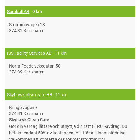
Samhall AB
- 9 km
Strömmavägen 28
374 32 Karlshamn
ISS Facility Services AB
- 11 km
Norra Fogdelyckegatan 50
374 39 Karlshamn
Skyhawk clean care HB
- 11 km
Kringelvägen 3
374 31 Karlshamn
Skyhawk Clean Care
Gör din vardag lättare och utnyttja din rätt till RUT-avdrag. Du
betalar endast 50% av kostnaden. Vi utför allt inom städning.
Välkommen att kontakta oss för mer information!