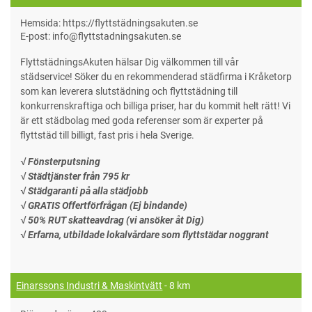
Hemsida: https://flyttstädningsakuten.se
E-post: info@flyttstadningsakuten.se
FlyttstädningsAkuten hälsar Dig välkommen till vår
städservice! Söker du en rekommenderad städfirma i Kråketorp
som kan leverera slutstädning och flyttstädning till
konkurrenskraftiga och billiga priser, har du kommit helt rätt! Vi
är ett städbolag med goda referenser som är experter på
flyttstäd till billigt, fast pris i hela Sverige.
√ Fönsterputsning
√ Städtjänster från 795 kr
√ Städgaranti på alla städjobb
√ GRATIS Offertförfrågan (Ej bindande)
√ 50% RUT skatteavdrag (vi ansöker åt Dig)
√ Erfarna, utbildade lokalvårdare som flyttstädar noggrant
Einarssons Industri & Maskintvätt
- 8 km