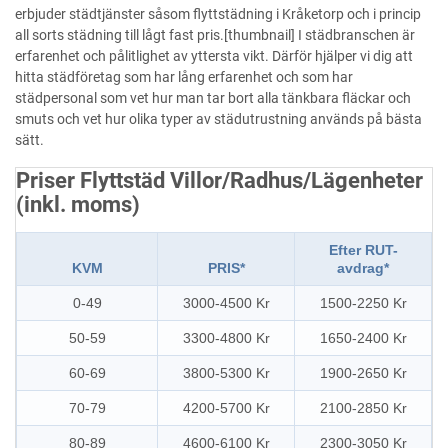
erbjuder städtjänster såsom flyttstädning i Kråketorp och i princip
all sorts städning till lågt fast pris.[thumbnail] I städbranschen är
erfarenhet och pålitlighet av yttersta vikt. Därför hjälper vi dig att
hitta städföretag som har lång erfarenhet och som har
städpersonal som vet hur man tar bort alla tänkbara fläckar och
smuts och vet hur olika typer av städutrustning används på bästa
sätt.
Priser Flyttstäd Villor/Radhus/Lägenheter
(inkl. moms)
Efter RUT-
KVM
PRIS*
avdrag*
0-49
3000-4500 Kr
1500-2250 Kr
50-59
3300-4800 Kr
1650-2400 Kr
60-69
3800-5300 Kr
1900-2650 Kr
70-79
4200-5700 Kr
2100-2850 Kr
80-89
4600-6100 Kr
2300-3050 Kr