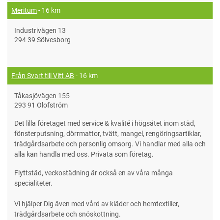
Meritum
- 16 km
Industrivägen 13
294 39 Sölvesborg
Från Svart till Vitt AB
- 16 km
Tåkasjövägen 155
293 91 Olofström
Det lilla företaget med service & kvalité i högsätet inom städ,
fönsterputsning, dörrmattor, tvätt, mangel, rengöringsartiklar,
trädgårdsarbete och personlig omsorg. Vi handlar med alla och
alla kan handla med oss. Privata som företag.
Flyttstäd, veckostädning är också en av våra många
specialiteter.
Vi hjälper Dig även med vård av kläder och hemtextilier,
trädgårdsarbete och snöskottning.