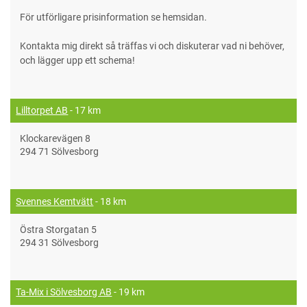
För utförligare prisinformation se hemsidan.
Kontakta mig direkt så träffas vi och diskuterar vad ni behöver,
och lägger upp ett schema!
Lilltorpet AB
- 17 km
Klockarevägen 8
294 71 Sölvesborg
Svennes Kemtvätt
- 18 km
Östra Storgatan 5
294 31 Sölvesborg
Ta-Mix i Sölvesborg AB
- 19 km