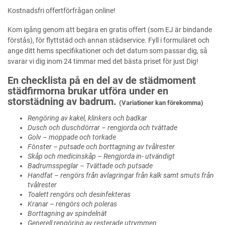
Kostnadsfri offertförfrågan online!
Kom igång genom att begära en gratis offert (som EJ är bindande
förstås), för flyttstäd och annan städservice. Fyll i formuläret och
ange ditt hems specifikationer och det datum som passar dig, så
svarar vi dig inom 24 timmar med det bästa priset för just Dig!
En checklista på en del av de städmoment
städfirmorna brukar utföra under en
storstädning av badrum.
(Variationer kan förekomma)
Rengöring av kakel, klinkers och badkar
Dusch och duschdörrar – rengjorda och tvättade
Golv – moppade och torkade
Fönster – putsade och borttagning av tvålrester
Skåp och medicinskåp – Rengjorda in- utvändigt
Badrumsspeglar – Tvättade och putsade
Handfat – rengörs från avlagringar från kalk samt smuts från
tvålrester
Toalett rengörs och desinfekteras
Kranar – rengörs och poleras
Borttagning av spindelnät
Generell rengöring av resterade utrymmen