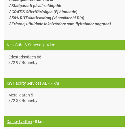
√ Städgaranti på alla städjobb
√ GRATIS Offertförfrågan (Ej bindande)
√ 50% RUT skatteavdrag (vi ansöker åt Dig)
√ Erfarna, utbildade lokalvårdare som flyttstädar noggrant
Nels Städ & Sanering
- 4 km
Edestadsvägen 86
372 97 Ronneby
ISS Facility Services AB
- 7 km
Metallgatan 5
372 38 Ronneby
Dalbo-Tvätten
- 8 km