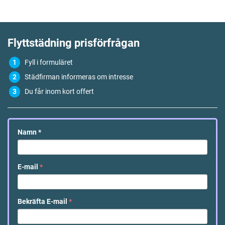
Flyttstädning
prisförfrågan
Fyll i formuläret
Städfirman informeras om intresse
Du får inom kort offert
Namn
*
E-mail
*
Bekräfta E-mail
*