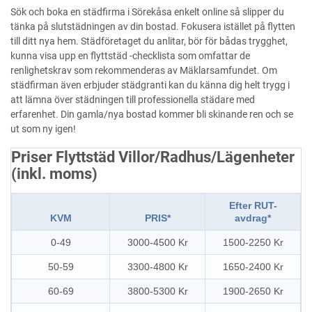
Sök och boka en städfirma i Sörekåsa enkelt online så slipper du
tänka på slutstädningen av din bostad. Fokusera istället på flytten
till ditt nya hem. Städföretaget du anlitar, bör för bådas trygghet,
kunna visa upp en flyttstäd -checklista som omfattar de
renlighetskrav som rekommenderas av Mäklarsamfundet. Om
städfirman även erbjuder städgranti kan du känna dig helt trygg i
att lämna över städningen till professionella städare med
erfarenhet. Din gamla/nya bostad kommer bli skinande ren och se
ut som ny igen!
Priser Flyttstäd Villor/Radhus/Lägenheter
(inkl. moms)
Efter RUT-
KVM
PRIS*
avdrag*
0-49
3000-4500 Kr
1500-2250 Kr
50-59
3300-4800 Kr
1650-2400 Kr
60-69
3800-5300 Kr
1900-2650 Kr