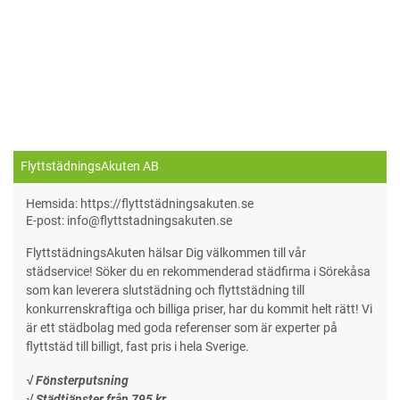
FlyttstädningsAkuten AB
Hemsida: https://flyttstädningsakuten.se
E-post: info@flyttstadningsakuten.se
FlyttstädningsAkuten hälsar Dig välkommen till vår
städservice! Söker du en rekommenderad städfirma i Sörekåsa
som kan leverera slutstädning och flyttstädning till
konkurrenskraftiga och billiga priser, har du kommit helt rätt! Vi
är ett städbolag med goda referenser som är experter på
flyttstäd till billigt, fast pris i hela Sverige.
√ Fönsterputsning
√ Städtjänster från 795 kr