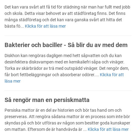
Det kan vara svårt att få tid för städning när man har fullt med jobb
och skola. Detta visar behovet av att städföretag finns. Det finns
många städföretag och det kan vara ganska svårt att hitta det
bästa fö...
Klicka för att läsa mer
Bakterier och baciller - Så blir du av med dem
Diskhon kan rengöras dagligen med hett såpvatten och du kan
desinfektera disksvampen med en kemikaliefri såpa och vinäger.
Torka av skärbrädor av trä med outspädd vinäger. Det rengör dem,
får bort fettbeläggningar och absorberar odörer....
Klicka för att
läsa mer
Så rengör man en persiskmatta
Persiska mattor är en del av historien och bör tas hand om och
preserveras. Att rengöra sådana mattor är en process som inte bör
skyndas på och bör utföras av någon som besitter goda kunskaper
om mattan. Eftersom de är handvävda är ...
Klicka för att läsa mer