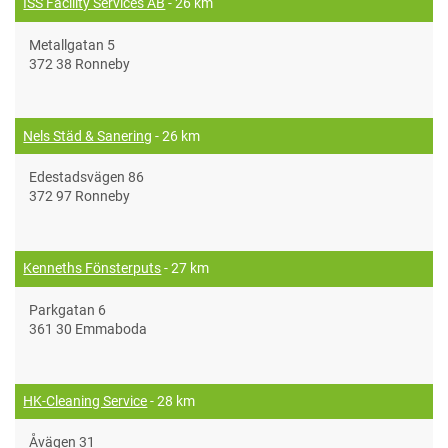
ISS Facility Services AB
- 26 km
Metallgatan 5
372 38 Ronneby
Nels Städ & Sanering
- 26 km
Edestadsvägen 86
372 97 Ronneby
Kenneths Fönsterputs
- 27 km
Parkgatan 6
361 30 Emmaboda
HK-Cleaning Service
- 28 km
Åvägen 31