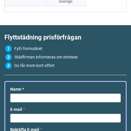
Sverige.
Flyttstädning
prisförfrågan
Fyll i formuläret
Städfirman informeras om intresse
Du får inom kort offert
Namn
*
E-mail
*
Bekräfta E-mail
*