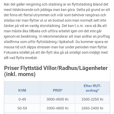
När det gäller rengöring och städning är en flyttstädning ibland det
mest tidskrävande och jobbiga man kan göra. Detta på grund av att
det finns ett flertal utrymmen och vrår som behöver rengöras och
städas när man flyttar ut ur en bostad som man normalt sett inte
tänker på vid en vanlig storstädning. Det kan t.o.m. vara så illa att
man måste åka tillbaka och utföra arbetet igen om det inte går
igenom en besiktning. Vi rekommenderar att man anlitar en proffsig
städfirma som utför flyttstädning i Spikahult. Du kommer spara en
massa tid och slippa stressen man har under perioden man flyttar.
Fokusera istället på att din flytt ska gå så smidigt som möjligt med
allt vad flytta innebär.
Priser Flyttstäd Villor/Radhus/Lägenheter
(inkl. moms)
Efter RUT-
KVM
PRIS*
avdrag*
0-49
3000-4500 Kr
1500-2250 Kr
50-59
3300-4800 Kr
1650-2400 Kr