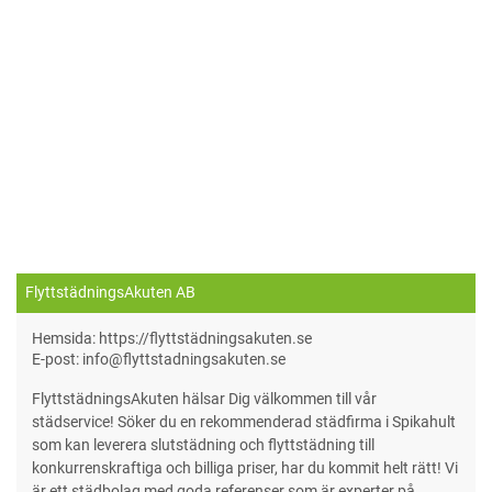
FlyttstädningsAkuten AB
Hemsida: https://flyttstädningsakuten.se
E-post: info@flyttstadningsakuten.se
FlyttstädningsAkuten hälsar Dig välkommen till vår
städservice! Söker du en rekommenderad städfirma i Spikahult
som kan leverera slutstädning och flyttstädning till
konkurrenskraftiga och billiga priser, har du kommit helt rätt! Vi
är ett städbolag med goda referenser som är experter på