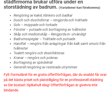
städfirmorna brukar utföra under en
storstädning av badrum.
(Variationer kan förekomma)
Rengöring av kakel, klinkers och badkar
Dusch och duschdörrar – rengjorda och tvättade
Golv – moppade och torkade
Fönster – putsade och borttagning av tvålrester
Skåp och medicinskåp – Rengjorda in- utvändigt
Badrumsspeglar – Tvättade och putsade
Handfat – rengörs från avlagringar från kalk samt smuts från
tvålrester
Toalett rengörs och desinfekteras
Kranar – rengörs och poleras
Borttagning av spindelnät
Generell rengöring av resterade utrymmen
Fyll i formuläret för en gratis offertförfrågan, där du snabbt får svar
på det bästa priset och platstillgång för en professionell städning
av Din bostad i Spikahult idag! Offertförfrågan är givetvis inte
bindande.