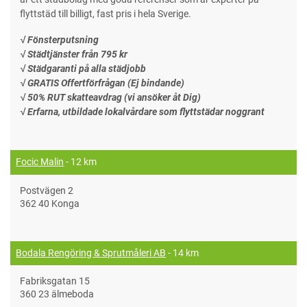
flyttstäd till billigt, fast pris i hela Sverige.
√ Fönsterputsning
√ Städtjänster från 795 kr
√ Städgaranti på alla städjobb
√ GRATIS Offertförfrågan (Ej bindande)
√ 50% RUT skatteavdrag (vi ansöker åt Dig)
√ Erfarna, utbildade lokalvårdare som flyttstädar noggrant
Focic Malin
- 12 km
Postvägen 2
362 40 Konga
Bodala Rengöring & Sprutmåleri AB
- 14 km
Fabriksgatan 15
360 23 älmeboda