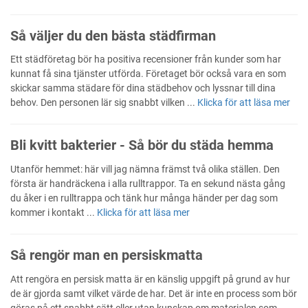
Så väljer du den bästa städfirman
Ett städföretag bör ha positiva recensioner från kunder som har
kunnat få sina tjänster utförda. Företaget bör också vara en som
skickar samma städare för dina städbehov och lyssnar till dina
behov. Den personen lär sig snabbt vilken ...
Klicka för att läsa mer
Bli kvitt bakterier - Så bör du städa hemma
Utanför hemmet: här vill jag nämna främst två olika ställen. Den
första är handräckena i alla rulltrappor. Ta en sekund nästa gång
du åker i en rulltrappa och tänk hur många händer per dag som
kommer i kontakt ...
Klicka för att läsa mer
Så rengör man en persiskmatta
Att rengöra en persisk matta är en känslig uppgift på grund av hur
de är gjorda samt vilket värde de har. Det är inte en process som bör
göras på ett snabbt sätt eller utan kunskap om materialen som