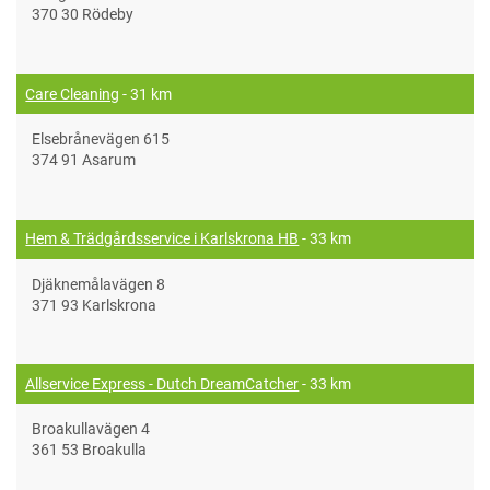
370 30 Rödeby
Care Cleaning
- 31 km
Elsebrånevägen 615
374 91 Asarum
Hem & Trädgårdsservice i Karlskrona HB
- 33 km
Djäknemålavägen 8
371 93 Karlskrona
Allservice Express - Dutch DreamCatcher
- 33 km
Broakullavägen 4
361 53 Broakulla