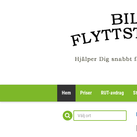
Hem
Priser
RUT-avdrag
S