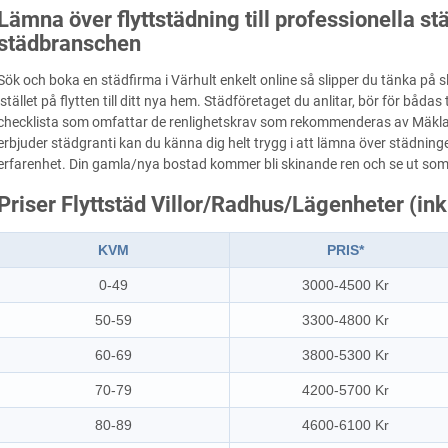
Lämna över flyttstädning till professionella s
städbranschen
Sök och boka en städfirma i Värhult enkelt online så slipper du tänka på
istället på flytten till ditt nya hem. Städföretaget du anlitar, bör för bådas
checklista som omfattar de renlighetskrav som rekommenderas av Mäkl
erbjuder städgranti kan du känna dig helt trygg i att lämna över städninge
erfarenhet. Din gamla/nya bostad kommer bli skinande ren och se ut som
Priser Flyttstäd Villor/Radhus/Lägenheter (in
KVM
PRIS*
0-49
3000-4500 Kr
50-59
3300-4800 Kr
60-69
3800-5300 Kr
70-79
4200-5700 Kr
80-89
4600-6100 Kr