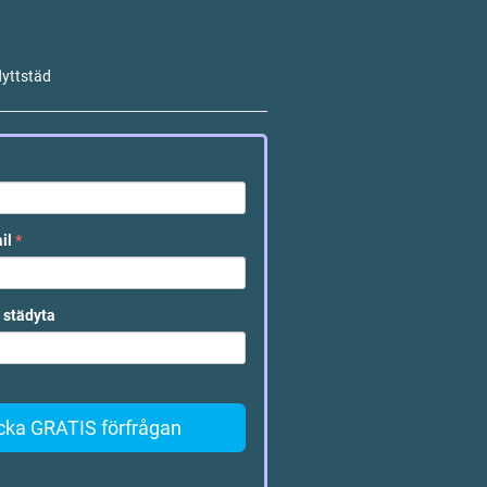
lyttstäd
ail
*
 städyta
cka GRATIS förfrågan