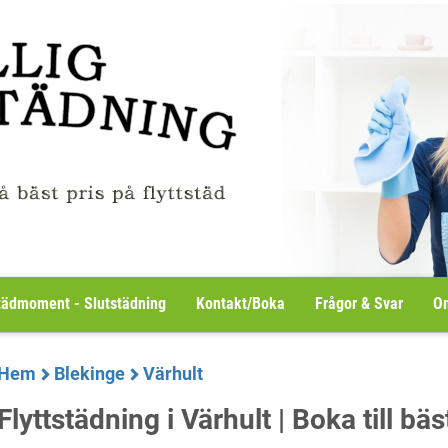
tädmoment - Slutstädning
Kontakt/Boka
Frågor & Svar
Om
Hem
Blekinge
Värhult
Flyttstädning i Värhult | Boka till bäs