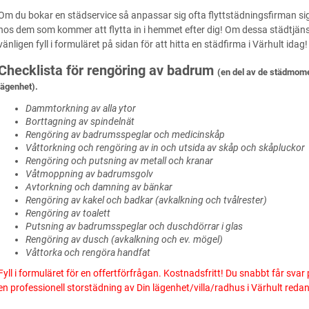
Om du bokar en städservice så anpassar sig ofta flyttstädningsfirman si
hos dem som kommer att flytta in i hemmet efter dig! Om dessa städtjänste
vänligen fyll i formuläret på sidan för att hitta en städfirma i Värhult idag!
Checklista för rengöring av badrum
(en del av de städmome
lägenhet).
Dammtorkning av alla ytor
Borttagning av spindelnät
Rengöring av badrumsspeglar och medicinskåp
Våttorkning och rengöring av in och utsida av skåp och skåpluckor
Rengöring och putsning av metall och kranar
Våtmoppning av badrumsgolv
Avtorkning och damning av bänkar
Rengöring av kakel och badkar (avkalkning och tvålrester)
Rengöring av toalett
Putsning av badrumsspeglar och duschdörrar i glas
Rengöring av dusch (avkalkning och ev. mögel)
Våttorka och rengöra handfat
Fyll i formuläret för en offertförfrågan. Kostnadsfritt! Du snabbt får svar 
en professionell storstädning av Din lägenhet/villa/radhus i Värhult redan