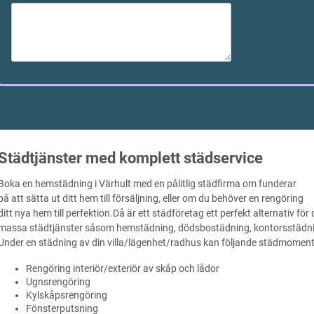
Städtjänster med komplett städservice
Boka en hemstädning i Värhult med en pålitlig städfirma om funderar
på att sätta ut ditt hem till försäljning, eller om du behöver en rengöring
ditt nya hem till perfektion.Då är ett städföretag ett perfekt alternativ fö
massa städtjänster såsom hemstädning, dödsbostädning, kontorsstädning
Under en städning av din villa/lägenhet/radhus kan följande städmoment v
Rengöring interiör/exteriör av skåp och lådor
Ugnsrengöring
Kylskåpsrengöring
Fönsterputsning