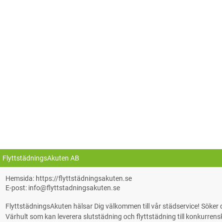
FlyttstädningsAkuten AB
Hemsida: https://flyttstädningsakuten.se
E-post: info@flyttstadningsakuten.se
FlyttstädningsAkuten hälsar Dig välkommen till vår städservice! Söke
Värhult som kan leverera slutstädning och flyttstädning till konkurrenskr