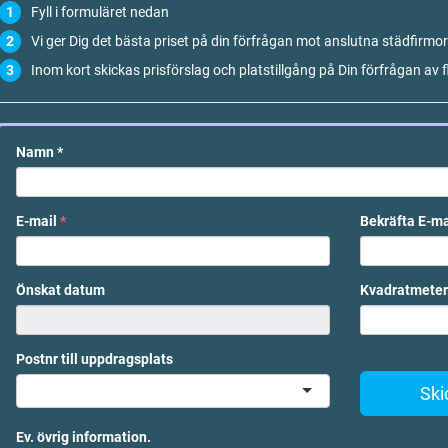
Fyll i formuläret nedan
Vi ger Dig det bästa priset på din förfrågan mot anslutna städfirmor
Inom kort skickas prisförslag och platstillgång på Din förfrågan av f
Namn
*
E-mail
*
Bekräfta E-m
Önskat datum
Kvadratmeter
Postnr till uppdragsplats
Ski
Ev. övrig information.