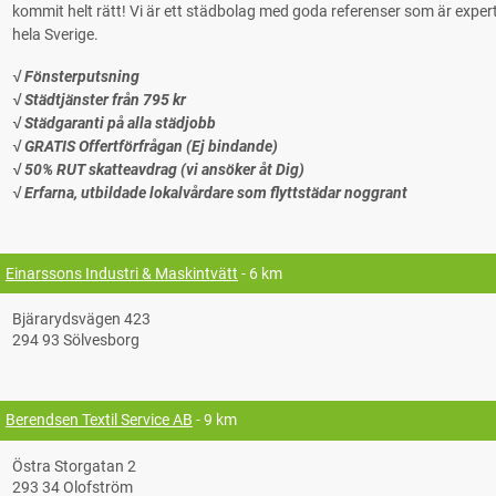
kommit helt rätt! Vi är ett städbolag med goda referenser som är experter på
hela Sverige.
√ Fönsterputsning
√ Städtjänster från 795 kr
√ Städgaranti på alla städjobb
√ GRATIS Offertförfrågan (Ej bindande)
√ 50% RUT skatteavdrag (vi ansöker åt Dig)
√ Erfarna, utbildade lokalvårdare som flyttstädar noggrant
Einarssons Industri & Maskintvätt
- 6 km
Bjärarydsvägen 423
294 93 Sölvesborg
Berendsen Textil Service AB
- 9 km
Östra Storgatan 2
293 34 Olofström