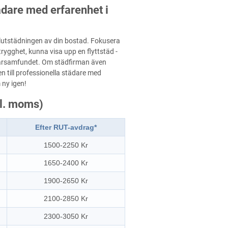
tädare med erfarenhet i
 slutstädningen av din bostad. Fokusera
 trygghet, kunna visa upp en flyttstäd -
arsamfundet. Om städfirman även
n till professionella städare med
 ny igen!
kl. moms)
Efter RUT-avdrag*
1500-2250 Kr
1650-2400 Kr
1900-2650 Kr
2100-2850 Kr
2300-3050 Kr