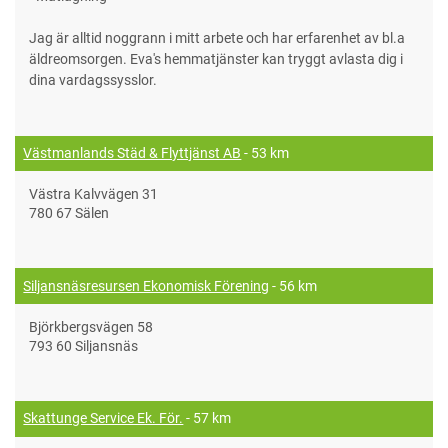
Jag är alltid noggrann i mitt arbete och har erfarenhet av bl.a
äldreomsorgen. Eva's hemmatjänster kan tryggt avlasta dig i
dina vardagssysslor.
Västmanlands Städ & Flyttjänst AB
- 53 km
Västra Kalvvägen 31
780 67 Sälen
Siljansnäsresursen Ekonomisk Förening
- 56 km
Björkbergsvägen 58
793 60 Siljansnäs
Skattunge Service Ek. För.
- 57 km