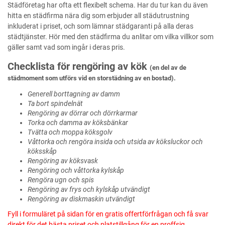
Städföretag har ofta ett flexibelt schema. Har du tur kan du även
hitta en städfirma nära dig som erbjuder all städutrustning
inkluderat i priset, och som lämnar städgaranti på alla deras
städtjänster. Hör med den städfirma du anlitar om vilka villkor som
gäller samt vad som ingår i deras pris.
Checklista för rengöring av kök
(en del av de
städmoment som utförs vid en storstädning av en bostad).
Generell borttagning av damm
Ta bort spindelnät
Rengöring av dörrar och dörrkarmar
Torka och damma av köksbänkar
Tvätta och moppa köksgolv
Våttorka och rengöra insida och utsida av köksluckor och
köksskåp
Rengöring av köksvask
Rengöring och våttorka kylskåp
Rengöra ugn och spis
Rengöring av frys och kylskåp utvändigt
Rengöring av diskmaskin utvändigt
Fyll i formuläret på sidan för en gratis offertförfrågan och få svar
direkt för det bästa priset och platstillgång för en proffsig