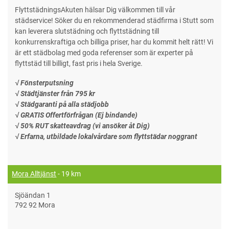
FlyttstädningsAkuten hälsar Dig välkommen till vår
städservice! Söker du en rekommenderad städfirma i Stutt som
kan leverera slutstädning och flyttstädning till
konkurrenskraftiga och billiga priser, har du kommit helt rätt! Vi
är ett städbolag med goda referenser som är experter på
flyttstäd till billigt, fast pris i hela Sverige.
√ Fönsterputsning
√ Städtjänster från 795 kr
√ Städgaranti på alla städjobb
√ GRATIS Offertförfrågan (Ej bindande)
√ 50% RUT skatteavdrag (vi ansöker åt Dig)
√ Erfarna, utbildade lokalvårdare som flyttstädar noggrant
Mora Alltjänst
- 19 km
Sjöändan 1
792 92 Mora