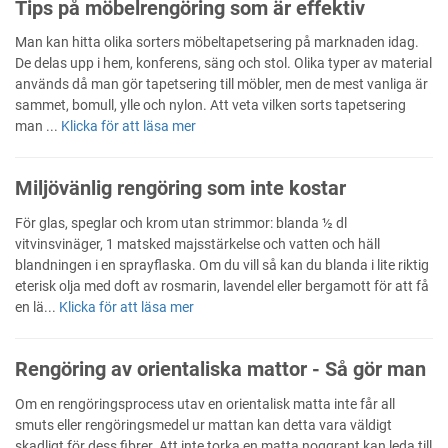
Tips på möbelrengöring som är effektiv
Man kan hitta olika sorters möbeltapetsering på marknaden idag.
De delas upp i hem, konferens, säng och stol. Olika typer av material
används då man gör tapetsering till möbler, men de mest vanliga är
sammet, bomull, ylle och nylon. Att veta vilken sorts tapetsering
man ...
Klicka för att läsa mer
Miljövänlig rengöring som inte kostar
För glas, speglar och krom utan strimmor: blanda ½ dl
vitvinsvinäger, 1 matsked majsstärkelse och vatten och häll
blandningen i en sprayflaska. Om du vill så kan du blanda i lite riktig
eterisk olja med doft av rosmarin, lavendel eller bergamott för att få
en lä...
Klicka för att läsa mer
Rengöring av orientaliska mattor - Så gör man
Om en rengöringsprocess utav en orientalisk matta inte får all
smuts eller rengöringsmedel ur mattan kan detta vara väldigt
skadligt för dess fibrer. Att inte torka en matta noggrant kan leda till