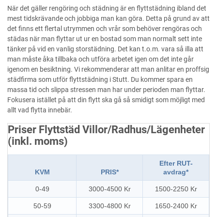
När det gäller rengöring och städning är en flyttstädning ibland det
mest tidskrävande och jobbiga man kan göra. Detta på grund av att
det finns ett flertal utrymmen och vrår som behöver rengöras och
städas när man flyttar ut ur en bostad som man normalt sett inte
tänker på vid en vanlig storstädning. Det kan t.o.m. vara så illa att
man måste åka tillbaka och utföra arbetet igen om det inte går
igenom en besiktning. Vi rekommenderar att man anlitar en proffsig
städfirma som utför flyttstädning i Stutt. Du kommer spara en
massa tid och slippa stressen man har under perioden man flyttar.
Fokusera istället på att din flytt ska gå så smidigt som möjligt med
allt vad flytta innebär.
Priser Flyttstäd Villor/Radhus/Lägenheter
(inkl. moms)
Efter RUT-
KVM
PRIS*
avdrag*
0-49
3000-4500 Kr
1500-2250 Kr
50-59
3300-4800 Kr
1650-2400 Kr