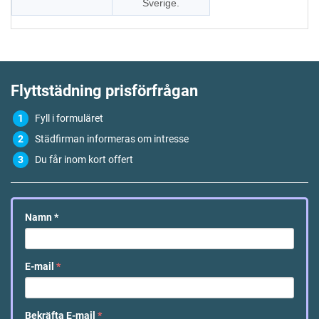
Sverige.
Flyttstädning
prisförfrågan
Fyll i formuläret
Städfirman informeras om intresse
Du får inom kort offert
Namn
*
E-mail
*
Bekräfta E-mail
*