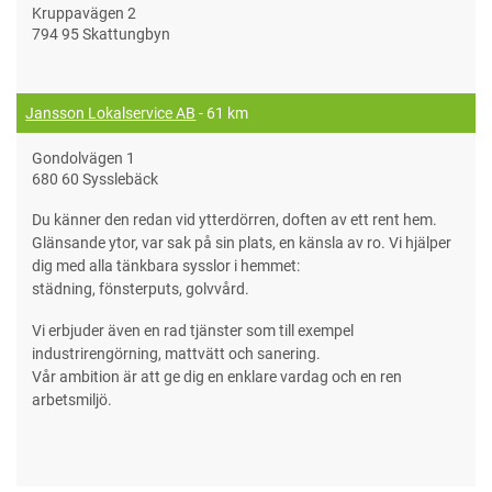
Kruppavägen 2
794 95 Skattungbyn
Jansson Lokalservice AB
- 61 km
Gondolvägen 1
680 60 Sysslebäck
Du känner den redan vid ytterdörren, doften av ett rent hem.
Glänsande ytor, var sak på sin plats, en känsla av ro. Vi hjälper
dig med alla tänkbara sysslor i hemmet:
städning, fönsterputs, golvvård.
Vi erbjuder även en rad tjänster som till exempel
industrirengörning, mattvätt och sanering.
Vår ambition är att ge dig en enklare vardag och en ren
arbetsmiljö.