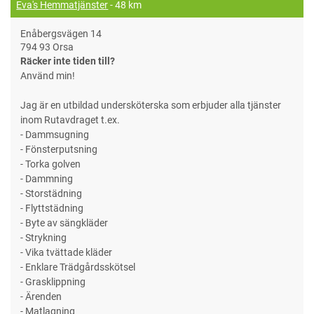
Eva's Hemmatjänster
- 48 km
Enåbergsvägen 14
794 93 Orsa
Räcker inte tiden till?
Använd min!
Jag är en utbildad undersköterska som erbjuder alla tjänster
inom Rutavdraget t.ex.
- Dammsugning
- Fönsterputsning
- Torka golven
- Dammning
- Storstädning
- Flyttstädning
- Byte av sängkläder
- Strykning
- Vika tvättade kläder
- Enklare Trädgårdsskötsel
- Grasklippning
- Ärenden
- Matlagning