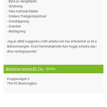
- Byte av sängkläder
- Strykning
- Vika tvättade kläder
- Enklare Trädgårdsskötsel
- Grasklippning
- Ärenden
- Matlagning
Jag är alltid noggrann i mitt arbete och har erfarenhet av bl.a
äldreomsorgen. Eva's hemmatjänster kan tryggt avlasta dig i
dina vardagssysslor.
Skattunge Service Ek. För.
- 84 km
Kruppavägen 2
794 95 Skattungbyn