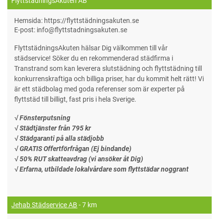
FlyttstädningsAkuten AB
Hemsida: https://flyttstädningsakuten.se
E-post: info@flyttstadningsakuten.se
FlyttstädningsAkuten hälsar Dig välkommen till vår
städservice! Söker du en rekommenderad städfirma i
Transtrand som kan leverera slutstädning och flyttstädning till
konkurrenskraftiga och billiga priser, har du kommit helt rätt! Vi
är ett städbolag med goda referenser som är experter på
flyttstäd till billigt, fast pris i hela Sverige.
√ Fönsterputsning
√ Städtjänster från 795 kr
√ Städgaranti på alla städjobb
√ GRATIS Offertförfrågan (Ej bindande)
√ 50% RUT skatteavdrag (vi ansöker åt Dig)
√ Erfarna, utbildade lokalvårdare som flyttstädar noggrant
Jehab Städservice AB
- 7 km