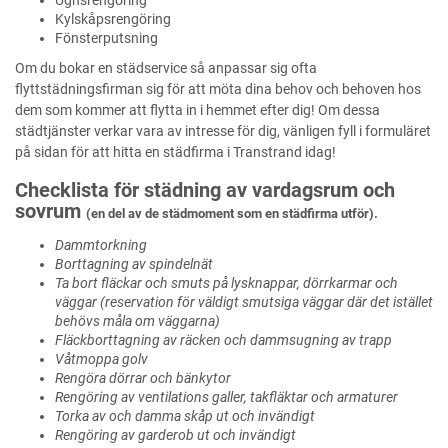
Ugnsrengöring
Kylskåpsrengöring
Fönsterputsning
Om du bokar en städservice så anpassar sig ofta
flyttstädningsfirman sig för att möta dina behov och behoven hos
dem som kommer att flytta in i hemmet efter dig! Om dessa
städtjänster verkar vara av intresse för dig, vänligen fyll i formuläret
på sidan för att hitta en städfirma i Transtrand idag!
Checklista för städning av vardagsrum och
sovrum
(en del av de städmoment som en städfirma utför).
Dammtorkning
Borttagning av spindelnät
Ta bort fläckar och smuts på lysknappar, dörrkarmar och
väggar (reservation för väldigt smutsiga väggar där det istället
behövs måla om väggarna)
Fläckborttagning av räcken och dammsugning av trapp
Våtmoppa golv
Rengöra dörrar och bänkytor
Rengöring av ventilations galler, takfläktar och armaturer
Torka av och damma skåp ut och invändigt
Rengöring av garderob ut och invändigt