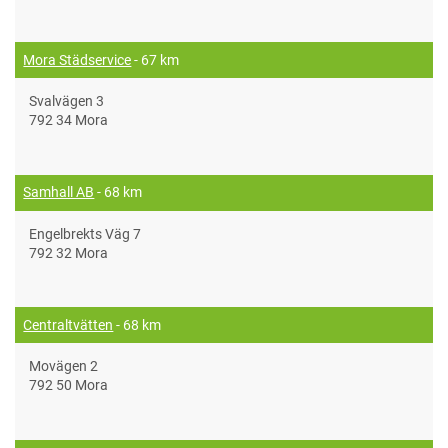
Mora Städservice
- 67 km
Svalvägen 3
792 34 Mora
Samhall AB
- 68 km
Engelbrekts Väg 7
792 32 Mora
Centraltvätten
- 68 km
Movägen 2
792 50 Mora