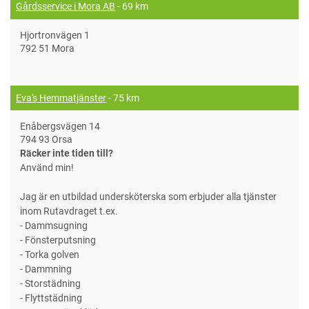
Gårdsservice i Mora AB
- 69 km
Hjortronvägen 1
792 51 Mora
Eva's Hemmatjänster
- 75 km
Enåbergsvägen 14
794 93 Orsa
Räcker inte tiden till?
Använd min!
Jag är en utbildad undersköterska som erbjuder alla tjänster
inom Rutavdraget t.ex.
- Dammsugning
- Fönsterputsning
- Torka golven
- Dammning
- Storstädning
- Flyttstädning