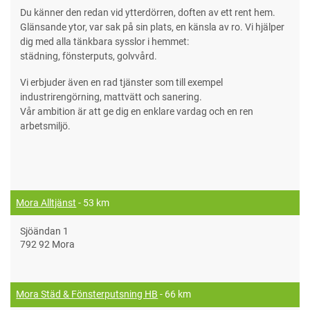
Du känner den redan vid ytterdörren, doften av ett rent hem.
Glänsande ytor, var sak på sin plats, en känsla av ro. Vi hjälper
dig med alla tänkbara sysslor i hemmet:
städning, fönsterputs, golvvård.
Vi erbjuder även en rad tjänster som till exempel
industrirengörning, mattvätt och sanering.
Vår ambition är att ge dig en enklare vardag och en ren
arbetsmiljö.
Mora Alltjänst
- 53 km
Sjöändan 1
792 92 Mora
Mora Städ & Fönsterputsning HB
- 66 km