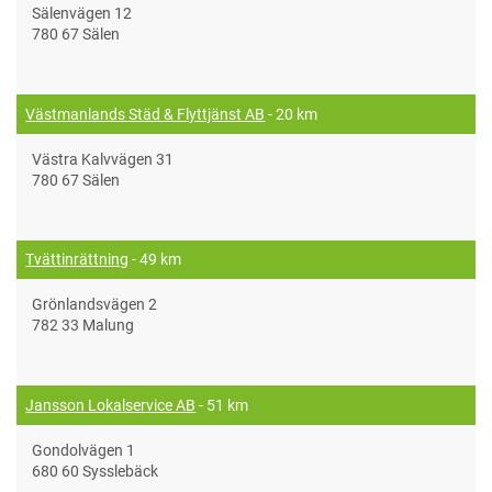
Sälenvägen 12
780 67 Sälen
Västmanlands Städ & Flyttjänst AB
- 20 km
Västra Kalvvägen 31
780 67 Sälen
Tvättinrättning
- 49 km
Grönlandsvägen 2
782 33 Malung
Jansson Lokalservice AB
- 51 km
Gondolvägen 1
680 60 Sysslebäck