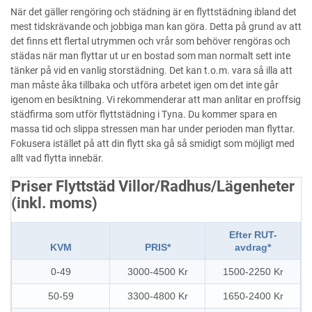
När det gäller rengöring och städning är en flyttstädning ibland det
mest tidskrävande och jobbiga man kan göra. Detta på grund av att
det finns ett flertal utrymmen och vrår som behöver rengöras och
städas när man flyttar ut ur en bostad som man normalt sett inte
tänker på vid en vanlig storstädning. Det kan t.o.m. vara så illa att
man måste åka tillbaka och utföra arbetet igen om det inte går
igenom en besiktning. Vi rekommenderar att man anlitar en proffsig
städfirma som utför flyttstädning i Tyna. Du kommer spara en
massa tid och slippa stressen man har under perioden man flyttar.
Fokusera istället på att din flytt ska gå så smidigt som möjligt med
allt vad flytta innebär.
Priser Flyttstäd Villor/Radhus/Lägenheter
(inkl. moms)
Efter RUT-
KVM
PRIS*
avdrag*
0-49
3000-4500 Kr
1500-2250 Kr
50-59
3300-4800 Kr
1650-2400 Kr