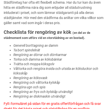
Städföretag har ofta ett flexibelt schema. Har du tur kan du även
hitta en städfirma nära dig som erbjuder all städutrustning
inkluderat i priset, och som lämnar städgaranti på alla deras
städtjänster. Hör med den städfirma du anlitar om vilka villkor som
gäller samt vad som ingår i deras pris.
Checklista för rengöring av kök
(en del av de
städmoment som utförs vid en storstädning av en bostad).
Generell borttagning av damm
Ta bort spindelnät
Rengöring av dörrar och dörrkarmar
Torka och damma av köksbänkar
Tvätta och moppa köksgolv
Våttorka och rengöra insida och utsida av köksluckor och
köksskåp
Rengöring av köksvask
Rengöring och våttorka kylskåp
Rengöra ugn och spis
Rengöring av frys och kylskåp utvändigt
Rengöring av diskmaskin utvändigt
Fyll i formuläret på sidan för en gratis offertförfrågan och få svar
direkt för det bästa priset och platstillgång för en proffsig