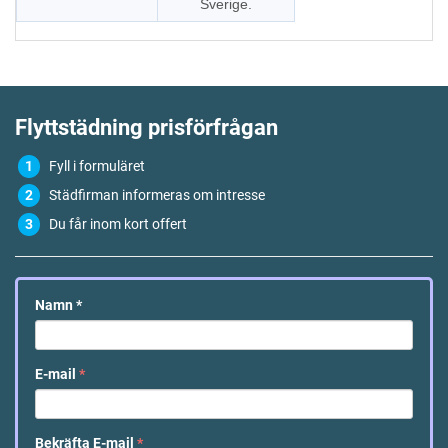
Sverige.
Flyttstädning
prisförfrågan
Fyll i formuläret
Städfirman informeras om intresse
Du får inom kort offert
Namn
*
E-mail
*
Bekräfta E-mail
*