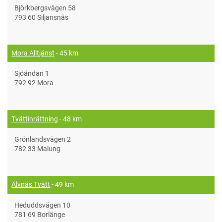
Björkbergsvägen 58
793 60 Siljansnäs
Mora Alltjänst
- 45 km
Sjöändan 1
792 92 Mora
Tvättinrättning
- 48 km
Grönlandsvägen 2
782 33 Malung
Älvnäs Tvätt
- 49 km
Heduddsvägen 10
781 69 Borlänge