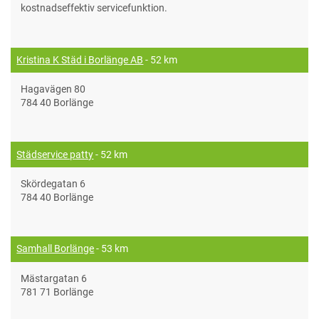
kostnadseffektiv servicefunktion.
Kristina K Städ i Borlänge AB
- 52 km
Hagavägen 80
784 40 Borlänge
Städservice patty
- 52 km
Skördegatan 6
784 40 Borlänge
Samhall Borlänge
- 53 km
Mästargatan 6
781 71 Borlänge