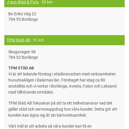
J-son Städ & Puts
- 50 km
Bo Eriks Väg 22
784 55 Borlänge
TPM Städ AB
- 51 km
Skogsvägen 58
784 52 Borlänge
TPM STÄD AB
Vi är ett ledande företag i städbranschen med verksamheten
huvudsakligen i Dalarnas län. Företaget har idag ca 80
anställda och vi verkar i Borlänge, Avesta, Falun och Leksand
med tillhörande områden.
TPM Städ AB fokuserar på att ta ett helhetsansvar vad det
gäller städ och serviceuppdrag hos våra kunder. Detta gör att
kunden kan ägna sig åt sin kärnverksamhet.
Vårt mål är att arbeta så våra kunder kan få en