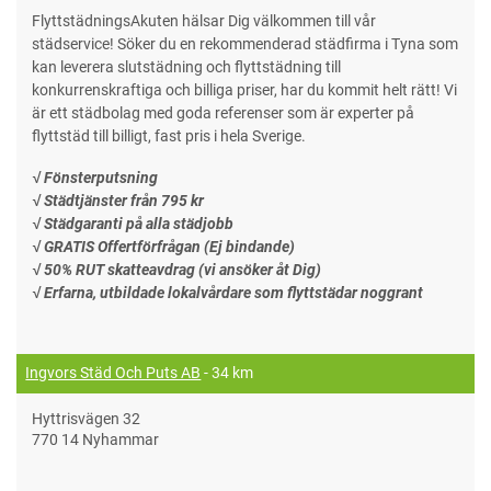
FlyttstädningsAkuten hälsar Dig välkommen till vår
städservice! Söker du en rekommenderad städfirma i Tyna som
kan leverera slutstädning och flyttstädning till
konkurrenskraftiga och billiga priser, har du kommit helt rätt! Vi
är ett städbolag med goda referenser som är experter på
flyttstäd till billigt, fast pris i hela Sverige.
√ Fönsterputsning
√ Städtjänster från 795 kr
√ Städgaranti på alla städjobb
√ GRATIS Offertförfrågan (Ej bindande)
√ 50% RUT skatteavdrag (vi ansöker åt Dig)
√ Erfarna, utbildade lokalvårdare som flyttstädar noggrant
Ingvors Städ Och Puts AB
- 34 km
Hyttrisvägen 32
770 14 Nyhammar