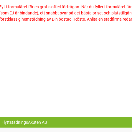
Fyll i formuläret för en gratis offertförfrågan. När du fyller i formuläret f
(som EJ är bindande), ett snabbt svar på det bästa priset och platstillgå
förstklassig hemstädning av Din bostad i Röste. Anlita en städfirma reda
FlyttstädningsAkuten AB