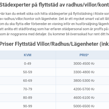
Städexperter på flyttstäd av radhus/villor/kon
Här kan du enkelt söka och hitta städexperter på flyttstädning i Röste s
av radhus/villor/kontor och lägenheter. Det är ett mycket smart val att 
om du ska flytta eller förbereder en visning inför en husförsäljning/läge
att anlita ett städföretag som har erfaren städpersonal som är proffs på
som är noggranna med detaljer. Du kommer bli överraskad hur rent ditt 
Priser Flyttstäd Villor/Radhus/Lägenheter (in
KVM
PRIS*
0-49
3000-4500 Kr
50-59
3300-4800 Kr
60-69
3800-5300 Kr
70-79
4200-5700 Kr
80-89
4600-6100 Kr
90-99
5000-6500 Kr