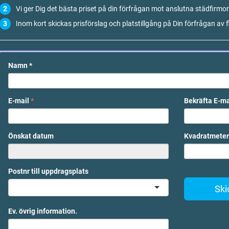
Vi ger Dig det bästa priset på din förfrågan mot anslutna städfirmor
Inom kort skickas prisförslag och platstillgång på Din förfrågan av f
Namn
*
E-mail
*
Bekräfta E-m
Önskat datum
Kvadratmeter
Postnr till uppdragsplats
Ski
Ev. övrig information.