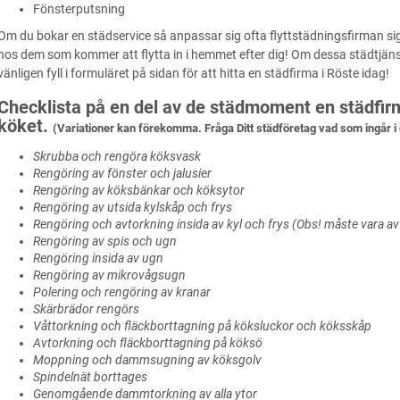
Fönsterputsning
Om du bokar en städservice så anpassar sig ofta flyttstädningsfirman si
hos dem som kommer att flytta in i hemmet efter dig! Om dessa städtjänste
vänligen fyll i formuläret på sidan för att hitta en städfirma i Röste idag!
Checklista på en del av de städmoment en städfirma
köket.
(Variationer kan förekomma. Fråga Ditt städföretag vad som ingår i 
Skrubba och rengöra köksvask
Rengöring av fönster och jalusier
Rengöring av köksbänkar och köksytor
Rengöring av utsida kylskåp och frys
Rengöring och avtorkning insida av kyl och frys (Obs! måste vara a
Rengöring av spis och ugn
Rengöring insida av ugn
Rengöring av mikrovågsugn
Polering och rengöring av kranar
Skärbrädor rengörs
Våttorkning och fläckborttagning på köksluckor och köksskåp
Avtorkning och fläckborttagning på köksö
Moppning och dammsugning av köksgolv
Spindelnät borttages
Genomgående dammtorkning av alla ytor