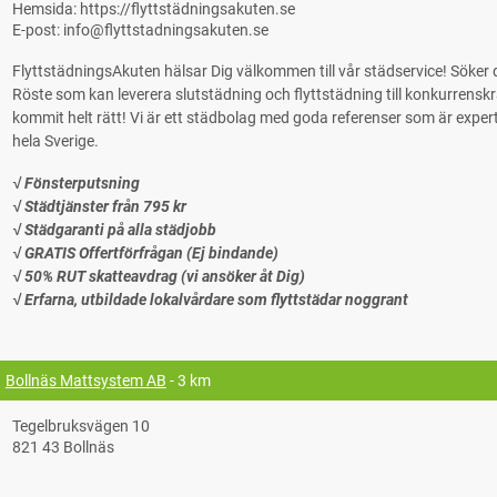
Hemsida: https://flyttstädningsakuten.se
E-post: info@flyttstadningsakuten.se
FlyttstädningsAkuten hälsar Dig välkommen till vår städservice! Söke
Röste som kan leverera slutstädning och flyttstädning till konkurrenskraf
kommit helt rätt! Vi är ett städbolag med goda referenser som är experter på
hela Sverige.
√ Fönsterputsning
√ Städtjänster från 795 kr
√ Städgaranti på alla städjobb
√ GRATIS Offertförfrågan (Ej bindande)
√ 50% RUT skatteavdrag (vi ansöker åt Dig)
√ Erfarna, utbildade lokalvårdare som flyttstädar noggrant
Bollnäs Mattsystem AB
- 3 km
Tegelbruksvägen 10
821 43 Bollnäs