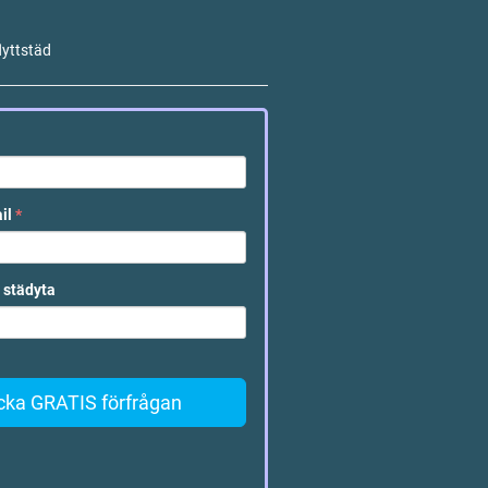
lyttstäd
ail
*
 städyta
cka GRATIS förfrågan