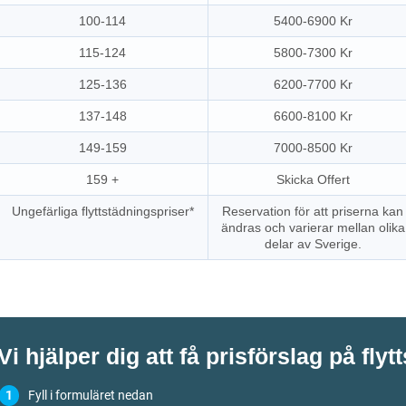
100-114
5400-6900 Kr
115-124
5800-7300 Kr
125-136
6200-7700 Kr
137-148
6600-8100 Kr
149-159
7000-8500 Kr
159 +
Skicka Offert
Ungefärliga flyttstädningspriser*
Reservation för att priserna kan
ändras och varierar mellan olika
delar av Sverige.
Vi hjälper dig att få prisförslag på flyt
Fyll i formuläret nedan