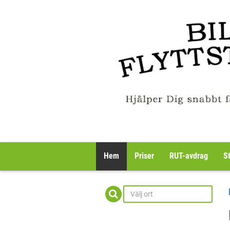
Hem
Priser
RUT-avdrag
S