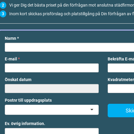
Vi ger Dig det bästa priset på din förfrågan mot anslutna städfirmor
Inom kort skickas prisförslag och platstillgång på Din förfrågan av f
Namn
*
E-mail
*
Bekräfta E-m
Önskat datum
Kvadratmeter
Postnr till uppdragsplats
Ski
Ev. övrig information.