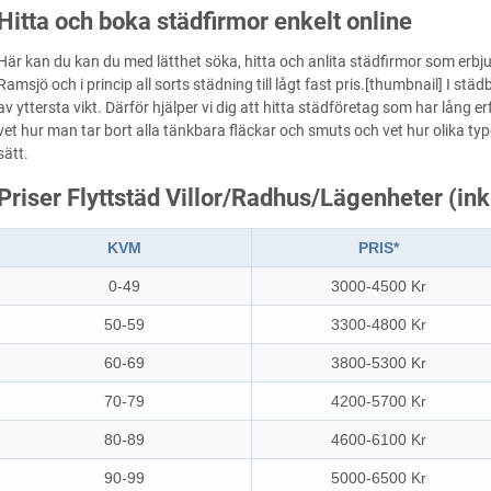
Hitta och boka städfirmor enkelt online
Här kan du kan du med lätthet söka, hitta och anlita städfirmor som erbju
Ramsjö och i princip all sorts städning till lågt fast pris.[thumbnail] I stä
av yttersta vikt. Därför hjälper vi dig att hitta städföretag som har lån
vet hur man tar bort alla tänkbara fläckar och smuts och vet hur olika t
sätt.
Priser Flyttstäd Villor/Radhus/Lägenheter (in
KVM
PRIS*
0-49
3000-4500 Kr
50-59
3300-4800 Kr
60-69
3800-5300 Kr
70-79
4200-5700 Kr
80-89
4600-6100 Kr
90-99
5000-6500 Kr