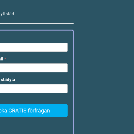
lyttstäd
ail
*
 städyta
cka GRATIS förfrågan