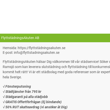
FlyttstädningsAkuten AB
Hemsida: https://flyttstädningsakuten.se
E-post: info@flyttstadningsakuten.se
FlyttstädningsAkuten hälsar Dig välkommen till vår städservice! Söke
Ramsjö som kan leverera slutstädning och flyttstädning till konkurrenskr
kommit helt rätt! Vi är ett städbolag med goda referenser som är experter på
hela Sverige.
√ Fönsterputsning
√ Städtjänster från 795 kr
√ Städgaranti på alla städjobb
√ GRATIS Offertförfrågan (Ej bindande)
√ 50% RUT skatteavdrag (vi ansöker åt Dig)