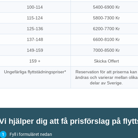
100-114
5400-6900 Kr
115-124
5800-7300 Kr
125-136
6200-7700 Kr
137-148
6600-8100 Kr
149-159
7000-8500 Kr
159 +
Skicka Offert
Ungefärliga flyttstädningspriser*
Reservation för att priserna kan
ändras och varierar mellan olika
delar av Sverige.
Vi hjälper dig att få prisförslag på flyt
Fyll i formuläret nedan