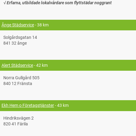
√ Erfarna, utbildade lokalvårdare som flyttstädar noggrant
Ånge Städservice
- 38 km
Solgårdsgatan 14
841 32 ånge
Alert Städservice
- 42 km
Norra Gullgård 505
840 12 Fränsta
Ekh Hem o Företagstjänster
- 43 km
Hindriksvägen 2
820 41 Färila