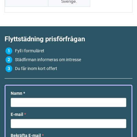
Sverige.
Flyttstädning
prisförfrågan
Fyll i formuläret
Städfirman informeras om intresse
Du får inom kort offert
Namn
*
E-mail
*
Bekräfta E-mail
*