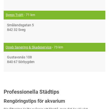
Svegs Tvätt
- 71 km
Smålandsgatan 5
842 32 Sveg
Opab Sanering & Skadeservice
- 73 km
Gustavsnäs 108
840 67 Sörbygden
Professionella Städtips
Rengöringstips för akvarium