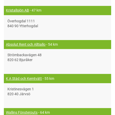
Kristallsjön AB
- 47 km
Överhogdal 1111
840 90 Ytterhogdal
Absolut Rent och Alltiallo
- 54 km
Strömbackavägen 48
820 62 Bjuråker
K A Städ och Kemtvätt
- 55 km
Kristinesvägen 1
820 40 Järvsö
Wallins Fönsterputs
- 64 km