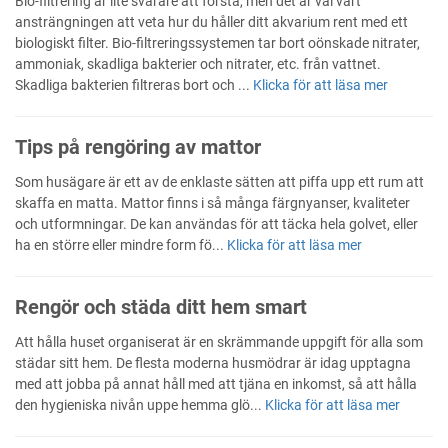
Bio-filtrering är lite svårare att förstå, men det är väl värt
ansträngningen att veta hur du håller ditt akvarium rent med ett
biologiskt filter. Bio-filtreringssystemen tar bort oönskade nitrater,
ammoniak, skadliga bakterier och nitrater, etc. från vattnet.
Skadliga bakterien filtreras bort och ...
Klicka för att läsa mer
Tips på rengöring av mattor
Som husägare är ett av de enklaste sätten att piffa upp ett rum att
skaffa en matta. Mattor finns i så många färgnyanser, kvaliteter
och utformningar. De kan användas för att täcka hela golvet, eller
ha en större eller mindre form fö...
Klicka för att läsa mer
Rengör och städa ditt hem smart
Att hålla huset organiserat är en skrämmande uppgift för alla som
städar sitt hem. De flesta moderna husmödrar är idag upptagna
med att jobba på annat håll med att tjäna en inkomst, så att hålla
den hygieniska nivån uppe hemma glö...
Klicka för att läsa mer