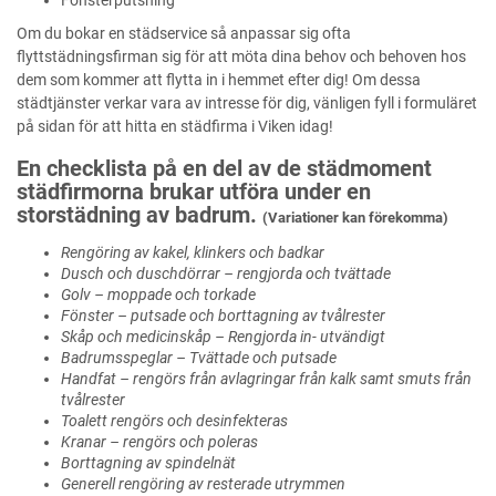
Fönsterputsning
Om du bokar en städservice så anpassar sig ofta
flyttstädningsfirman sig för att möta dina behov och behoven hos
dem som kommer att flytta in i hemmet efter dig! Om dessa
städtjänster verkar vara av intresse för dig, vänligen fyll i formuläret
på sidan för att hitta en städfirma i Viken idag!
En checklista på en del av de städmoment
städfirmorna brukar utföra under en
storstädning av badrum.
(Variationer kan förekomma)
Rengöring av kakel, klinkers och badkar
Dusch och duschdörrar – rengjorda och tvättade
Golv – moppade och torkade
Fönster – putsade och borttagning av tvålrester
Skåp och medicinskåp – Rengjorda in- utvändigt
Badrumsspeglar – Tvättade och putsade
Handfat – rengörs från avlagringar från kalk samt smuts från
tvålrester
Toalett rengörs och desinfekteras
Kranar – rengörs och poleras
Borttagning av spindelnät
Generell rengöring av resterade utrymmen