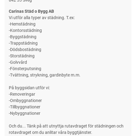
842 33 Sveg
Carinas Städ o Bygg AB
Vi utför alla typer av städning. T.ex:
-Hemstädning
-Kontorsstädning
-Byggstädning
-Trappstädning
-Dödsbostädning
-Storstädning
-Golvvård
-Fönsterputsning
-Tvättning, strykning, gardinbyte m.m.
På byggsidan utför vi:
-Renoveringar
-Ombyggnationer
-Tillbyggnationer
-Nybyggnationer
Och du... Tänk på att utnyttja rutavdraget för städningen och
rotavdraget om du anlitar våra byggtjänster.