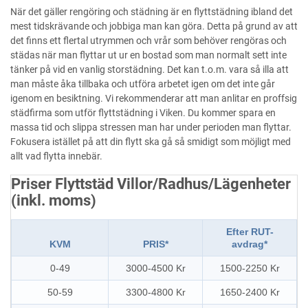
När det gäller rengöring och städning är en flyttstädning ibland det
mest tidskrävande och jobbiga man kan göra. Detta på grund av att
det finns ett flertal utrymmen och vrår som behöver rengöras och
städas när man flyttar ut ur en bostad som man normalt sett inte
tänker på vid en vanlig storstädning. Det kan t.o.m. vara så illa att
man måste åka tillbaka och utföra arbetet igen om det inte går
igenom en besiktning. Vi rekommenderar att man anlitar en proffsig
städfirma som utför flyttstädning i Viken. Du kommer spara en
massa tid och slippa stressen man har under perioden man flyttar.
Fokusera istället på att din flytt ska gå så smidigt som möjligt med
allt vad flytta innebär.
Priser Flyttstäd Villor/Radhus/Lägenheter
(inkl. moms)
Efter RUT-
KVM
PRIS*
avdrag*
0-49
3000-4500 Kr
1500-2250 Kr
50-59
3300-4800 Kr
1650-2400 Kr