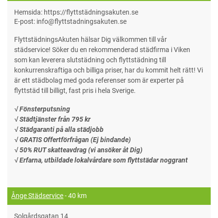
Hemsida: https://flyttstädningsakuten.se
E-post: info@flyttstadningsakuten.se
FlyttstädningsAkuten hälsar Dig välkommen till vår
städservice! Söker du en rekommenderad städfirma i Viken
som kan leverera slutstädning och flyttstädning till
konkurrenskraftiga och billiga priser, har du kommit helt rätt! Vi
är ett städbolag med goda referenser som är experter på
flyttstäd till billigt, fast pris i hela Sverige.
√ Fönsterputsning
√ Städtjänster från 795 kr
√ Städgaranti på alla städjobb
√ GRATIS Offertförfrågan (Ej bindande)
√ 50% RUT skatteavdrag (vi ansöker åt Dig)
√ Erfarna, utbildade lokalvårdare som flyttstädar noggrant
Ånge Städservice
- 40 km
Solgårdsgatan 14