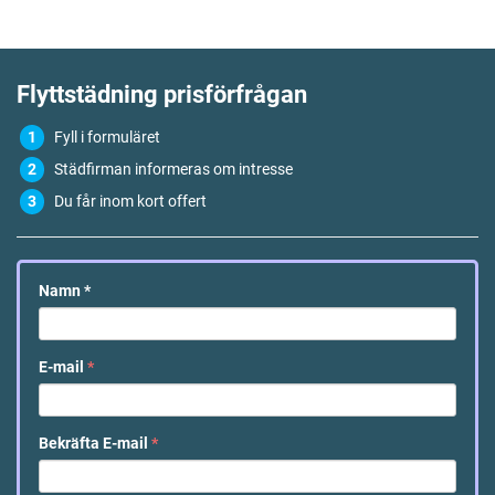
Flyttstädning
prisförfrågan
Fyll i formuläret
Städfirman informeras om intresse
Du får inom kort offert
Namn
*
E-mail
*
Bekräfta E-mail
*