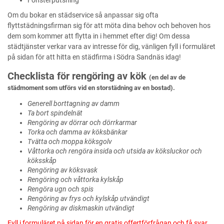
Fönsterputsning
Om du bokar en städservice så anpassar sig ofta
flyttstädningsfirman sig för att möta dina behov och behoven hos
dem som kommer att flytta in i hemmet efter dig! Om dessa
städtjänster verkar vara av intresse för dig, vänligen fyll i formuläret
på sidan för att hitta en städfirma i Södra Sandnäs idag!
Checklista för rengöring av kök
(en del av de
städmoment som utförs vid en storstädning av en bostad).
Generell borttagning av damm
Ta bort spindelnät
Rengöring av dörrar och dörrkarmar
Torka och damma av köksbänkar
Tvätta och moppa köksgolv
Våttorka och rengöra insida och utsida av köksluckor och
köksskåp
Rengöring av köksvask
Rengöring och våttorka kylskåp
Rengöra ugn och spis
Rengöring av frys och kylskåp utvändigt
Rengöring av diskmaskin utvändigt
Fyll i formuläret på sidan för en gratis offertförfrågan och få svar