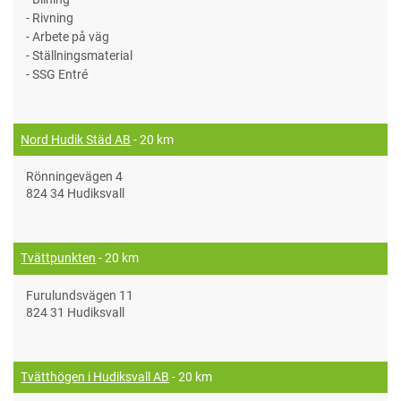
- Rivning
- Arbete på väg
- Ställningsmaterial
- SSG Entré
Nord Hudik Städ AB
- 20 km
Rönningevägen 4
824 34 Hudiksvall
Tvättpunkten
- 20 km
Furulundsvägen 11
824 31 Hudiksvall
Tvätthögen i Hudiksvall AB
- 20 km