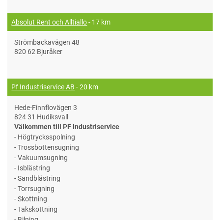
Absolut Rent och Alltiallo
- 17 km
Strömbackavägen 48
820 62 Bjuråker
Pf Industriservice AB
- 20 km
Hede-Finnflovägen 3
824 31 Hudiksvall
Välkommen till PF Industriservice
- Högtrycksspolning
- Trossbottensugning
- Vakuumsugning
- Isblästring
- Sandblästring
- Torrsugning
- Skottning
- Takskottning
- Bilning