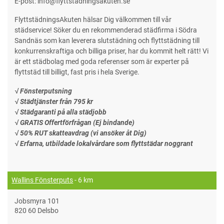
E-post: info@flyttstadningsakuten.se
FlyttstädningsAkuten hälsar Dig välkommen till vår
städservice! Söker du en rekommenderad städfirma i Södra
Sandnäs som kan leverera slutstädning och flyttstädning till
konkurrenskraftiga och billiga priser, har du kommit helt rätt! Vi
är ett städbolag med goda referenser som är experter på
flyttstäd till billigt, fast pris i hela Sverige.
√ Fönsterputsning
√ Städtjänster från 795 kr
√ Städgaranti på alla städjobb
√ GRATIS Offertförfrågan (Ej bindande)
√ 50% RUT skatteavdrag (vi ansöker åt Dig)
√ Erfarna, utbildade lokalvårdare som flyttstädar noggrant
Wallins Fönsterputs
- 6 km
Jobsmyra 101
820 60 Delsbo