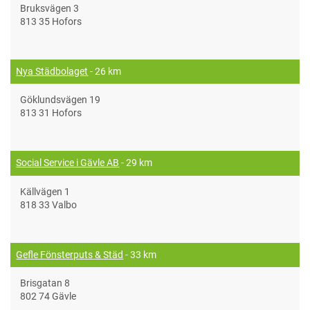
Bruksvägen 3
813 35 Hofors
Nya Städbolaget
- 26 km
Göklundsvägen 19
813 31 Hofors
Social Service i Gävle AB
- 29 km
Källvägen 1
818 33 Valbo
Gefle Fönsterputs & Städ
- 33 km
Brisgatan 8
802 74 Gävle