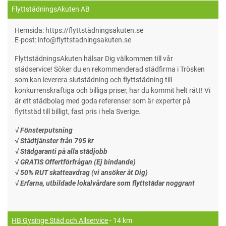
FlyttstädningsAkuten AB
Hemsida: https://flyttstädningsakuten.se
E-post: info@flyttstadningsakuten.se
FlyttstädningsAkuten hälsar Dig välkommen till vår
städservice! Söker du en rekommenderad städfirma i Trösken
som kan leverera slutstädning och flyttstädning till
konkurrenskraftiga och billiga priser, har du kommit helt rätt! Vi
är ett städbolag med goda referenser som är experter på
flyttstäd till billigt, fast pris i hela Sverige.
√ Fönsterputsning
√ Städtjänster från 795 kr
√ Städgaranti på alla städjobb
√ GRATIS Offertförfrågan (Ej bindande)
√ 50% RUT skatteavdrag (vi ansöker åt Dig)
√ Erfarna, utbildade lokalvårdare som flyttstädar noggrant
HB Gysinge Städ och Allservice
- 14 km