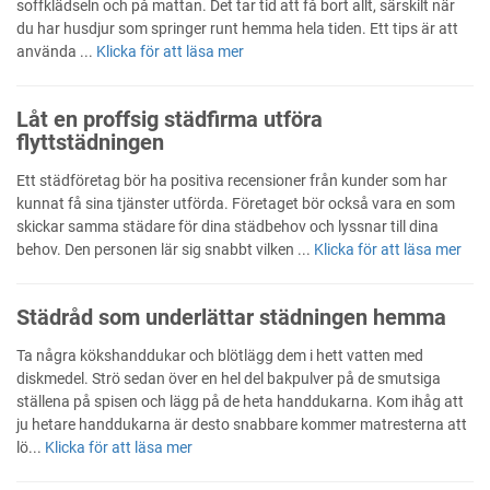
soffklädseln och på mattan. Det tar tid att få bort allt, särskilt när
du har husdjur som springer runt hemma hela tiden. Ett tips är att
använda ...
Klicka för att läsa mer
Låt en proffsig städfirma utföra
flyttstädningen
Ett städföretag bör ha positiva recensioner från kunder som har
kunnat få sina tjänster utförda. Företaget bör också vara en som
skickar samma städare för dina städbehov och lyssnar till dina
behov. Den personen lär sig snabbt vilken ...
Klicka för att läsa mer
Städråd som underlättar städningen hemma
Ta några kökshanddukar och blötlägg dem i hett vatten med
diskmedel. Strö sedan över en hel del bakpulver på de smutsiga
ställena på spisen och lägg på de heta handdukarna. Kom ihåg att
ju hetare handdukarna är desto snabbare kommer matresterna att
lö...
Klicka för att läsa mer