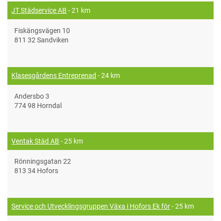
JT Städservice AB
- 21 km
Fiskängsvägen 10
811 32 Sandviken
Klasesgårdens Entreprenad
- 24 km
Andersbo 3
774 98 Horndal
Ventak Städ AB
- 25 km
Rönningsgatan 22
813 34 Hofors
Service och Utvecklingsgruppen Växa i Hofors Ek för
- 25 km