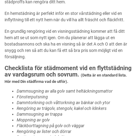
städproffs kan rengöra ditt hem.
En hemstädning är perfekt inför en stor vårstädning eller vid en
inflyttning till ett nytt hem när du vill ha allt fräscht och fläckfritt.
En grundlig rengöring vid en visningsstädning kommer att få ditt
hem att se ut som nytt igen. Om du planerar att lägga ut en
bostadsannons och ska ha en visning så är det A och O att den är
snygg och ren så att du kan få ett så bra pris som möjligt vid en
försäljning.
Checklista för städmoment vid en flyttstädning
av vardagsrum och sovrum.
(Detta är en standard lista.
Hör med Din städfirma vad de utför).
Dammsugning av alla golv samt heltäckningsmattor
Fönsterputsning
Dammtorkning och våttorkning av bänkar och ytor
Rengöring av trägolv, stengolv, kakel och klinkers
Dammsugning av trappa
Moppning av golv
Fläckborttagning på golv och väggar
Rengöring av lister och dörrar