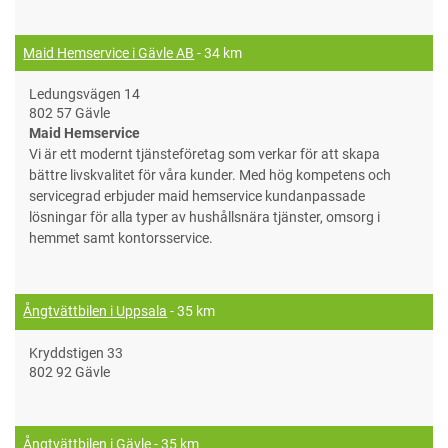
Maid Hemservice i Gävle AB
- 34 km
Ledungsvägen 14
802 57 Gävle
Maid Hemservice
Vi är ett modernt tjänsteföretag som verkar för att skapa
bättre livskvalitet för våra kunder. Med hög kompetens och
servicegrad erbjuder maid hemservice kundanpassade
lösningar för alla typer av hushållsnära tjänster, omsorg i
hemmet samt kontorsservice.
Ångtvättbilen i Uppsala
- 35 km
Kryddstigen 33
802 92 Gävle
Ångtvättbilen i Gävle
- 35 km