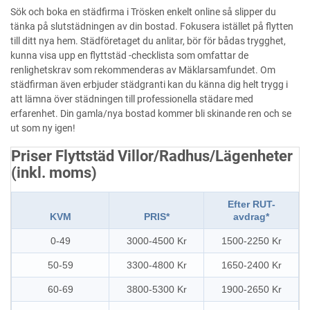
Sök och boka en städfirma i Trösken enkelt online så slipper du
tänka på slutstädningen av din bostad. Fokusera istället på flytten
till ditt nya hem. Städföretaget du anlitar, bör för bådas trygghet,
kunna visa upp en flyttstäd -checklista som omfattar de
renlighetskrav som rekommenderas av Mäklarsamfundet. Om
städfirman även erbjuder städgranti kan du känna dig helt trygg i
att lämna över städningen till professionella städare med
erfarenhet. Din gamla/nya bostad kommer bli skinande ren och se
ut som ny igen!
Priser Flyttstäd Villor/Radhus/Lägenheter
(inkl. moms)
Efter RUT-
KVM
PRIS*
avdrag*
0-49
3000-4500 Kr
1500-2250 Kr
50-59
3300-4800 Kr
1650-2400 Kr
60-69
3800-5300 Kr
1900-2650 Kr