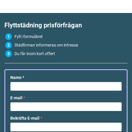
Flyttstädning
prisförfrågan
Fyll i formuläret
Städfirman informeras om intresse
Du får inom kort offert
Namn
*
E-mail
*
Bekräfta E-mail
*