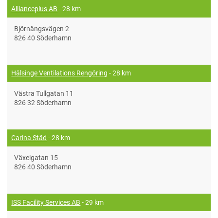
Allianceplus AB
- 28 km
Björnängsvägen 2
826 40 Söderhamn
Hälsinge Ventilations Rengöring
- 28 km
Västra Tullgatan 11
826 32 Söderhamn
Carina Städ
- 28 km
Växelgatan 15
826 40 Söderhamn
ISS Facility Services AB
- 29 km