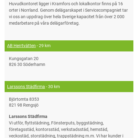
Huvudkontoret ligger i Kramfors och lokalkontor finns på 16
orter i Norrland. Genom delägarskapet i Servicecompagniet tar
vi oss an uppdrag över hela Sverige kapacitet från över 2 000
medarbetare på våra delägarföretag.
AB Herrtvätten
- 29 km
Kungsgatan 20
826 30 Söderhamn
Larssons Städfirma
- 30 km
Björtomta 8353
821 98 Rengsjö
Larssons Städfirma
Vi utför, flyttstädning, Fönsterputs, byggstädning,
företagsstäd, kontorsstäd, verkstadsstäd, hemstäd,
veckostäd, storstädning, trappstädning m.m. Vi har kunder i