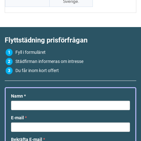
Sverige.
Flyttstädning
prisförfrågan
Fyll i formuläret
Städfirman informeras om intresse
Du får inom kort offert
Namn
*
E-mail
*
Bekräfta E-mail
*