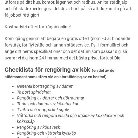
utföras på ditt hus, kontor, lägenhet och radhus. Anlita städhjälp
och låt städexperter göra det de är bäst på, så att du kan lita på att
få jobbet rätt gjort.
Kostnadsfri offertförfrågan online!
Kom igång genom att begära en gratis offert (som EJ är bindande
förstås), för flyttstäd och annan städservice. Fyll i formuläret och
ange ditt hems specifikationer och det datum som passar dig, så
svarar vi dig inom 24 timmar med det bästa priset för just Dig!
Checklista för rengöring av kök
(en del av de
städmoment som utförs vid en storstädning av en bostad).
Generell borttagning av damm
Ta bort spindelnät
Rengöring av dörrar och dörrkarmar
Torka och damma av köksbänkar
Tvätta och moppa köksgolv
Våttorka och rengöra insida och utsida av köksluckor och
köksskåp
Rengöring av köksvask
Rengöring och våttorka kylskåp