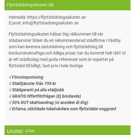
FlyttstädningsAkuten AB
Hemsida: https://flyttstädningsakuten.se
E-post: info@flyttstadningsakuten.se
FlyttstädningsAkuten hälsar Dig välkommen till vår
städservice! Söker du en rekommenderad städfirma i Västby
som kan leverera slutstädning och flyttstädning till
konkurrenskraftiga och billiga priser, har du kommit helt rätt! Vi
är ett städbolag med goda referenser som är experter på
flyttstäd till billigt, fast pris i hela Sverige.
√ Fönsterputsning
√ Städtjänster från 795 kr
√ Städgaranti på alla städjobb
√ GRATIS Offertförfrågan (Ej bindande)
√ 50% RUT skatteavdrag (vi ansöker åt Dig)
√ Erfarna, utbildade lokalvårdare som flyttstädar noggrant
Lm-städ
- 4 km