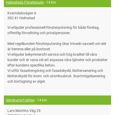
Halmstads Fönsterputs
- 14 km
Kvarndalsvägen 6
302 41 Halmstad
Vi erbjuder professionell fönsterputsning för både företag,
offentlig förvaltning och privatpersoner.
Med regelbunden fönsterputsning ökar trivseln oavsett om det
är hemma eller på kontoret.
Vi erbjuder bekymmersfri service och hög kvalitet till våra
kunder och är vana vid att anpassa våra tjänster och produkter
efter kundens specifika behov.
Vi utför fasadrengöring och fasadskydd, klottersanering och
klotterskydd för inom- och utomhusbruk. Svartmögelsanering
och bortagning av alger.
SöndrumsTvätten
- 14 km
Lars Montins Väg 29