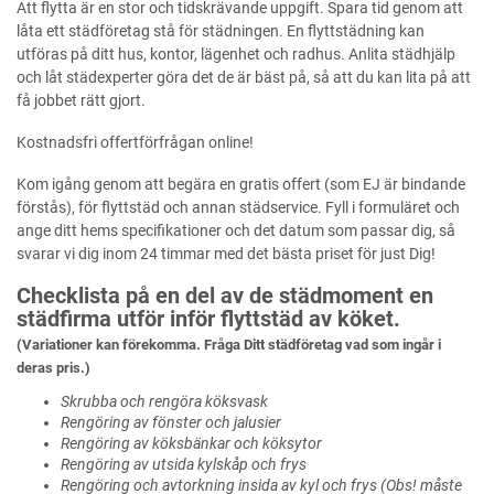
Att flytta är en stor och tidskrävande uppgift. Spara tid genom att
låta ett städföretag stå för städningen. En flyttstädning kan
utföras på ditt hus, kontor, lägenhet och radhus. Anlita städhjälp
och låt städexperter göra det de är bäst på, så att du kan lita på att
få jobbet rätt gjort.
Kostnadsfri offertförfrågan online!
Kom igång genom att begära en gratis offert (som EJ är bindande
förstås), för flyttstäd och annan städservice. Fyll i formuläret och
ange ditt hems specifikationer och det datum som passar dig, så
svarar vi dig inom 24 timmar med det bästa priset för just Dig!
Checklista på en del av de städmoment en
städfirma utför inför flyttstäd av köket.
(Variationer kan förekomma. Fråga Ditt städföretag vad som ingår i
deras pris.)
Skrubba och rengöra köksvask
Rengöring av fönster och jalusier
Rengöring av köksbänkar och köksytor
Rengöring av utsida kylskåp och frys
Rengöring och avtorkning insida av kyl och frys (Obs! måste