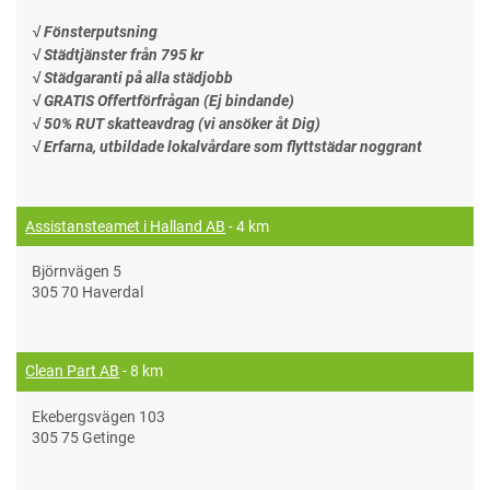
√ Fönsterputsning
√ Städtjänster från 795 kr
√ Städgaranti på alla städjobb
√ GRATIS Offertförfrågan (Ej bindande)
√ 50% RUT skatteavdrag (vi ansöker åt Dig)
√ Erfarna, utbildade lokalvårdare som flyttstädar noggrant
Assistansteamet i Halland AB
- 4 km
Björnvägen 5
305 70 Haverdal
Clean Part AB
- 8 km
Ekebergsvägen 103
305 75 Getinge