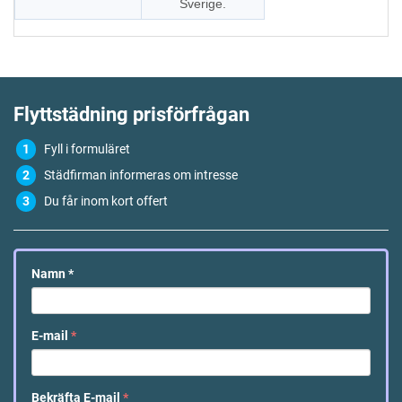
Sverige.
Flyttstädning
prisförfrågan
Fyll i formuläret
Städfirman informeras om intresse
Du får inom kort offert
Namn
*
E-mail
*
Bekräfta E-mail
*