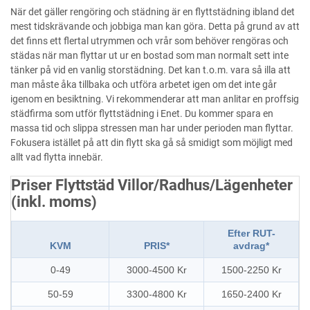
När det gäller rengöring och städning är en flyttstädning ibland det
mest tidskrävande och jobbiga man kan göra. Detta på grund av att
det finns ett flertal utrymmen och vrår som behöver rengöras och
städas när man flyttar ut ur en bostad som man normalt sett inte
tänker på vid en vanlig storstädning. Det kan t.o.m. vara så illa att
man måste åka tillbaka och utföra arbetet igen om det inte går
igenom en besiktning. Vi rekommenderar att man anlitar en proffsig
städfirma som utför flyttstädning i Enet. Du kommer spara en
massa tid och slippa stressen man har under perioden man flyttar.
Fokusera istället på att din flytt ska gå så smidigt som möjligt med
allt vad flytta innebär.
Priser Flyttstäd Villor/Radhus/Lägenheter
(inkl. moms)
Efter RUT-
KVM
PRIS*
avdrag*
0-49
3000-4500 Kr
1500-2250 Kr
50-59
3300-4800 Kr
1650-2400 Kr