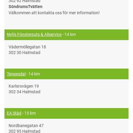
302 92 Halmstad
SöndrumsTvätten
Välkommen att kontakta oss för mer information!
Nyh's Fönsterputs & Allservice
- 14 km
Vädermöllegatan 18
302 30 Halmstad
Tengesdal
- 14 km
Karlsrovägen 19
302 34 Halmstad
EA Städ
- 15 km
Nordbanegatan 47
302 95 Halmstad