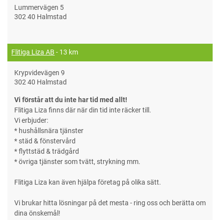
Lummervägen 5
302 40 Halmstad
Flitiga Liza AB
- 13 km
Krypvidevägen 9
302 40 Halmstad
Vi förstår att du inte har tid med allt!
Flitiga Liza finns där när din tid inte räcker till.
Vi erbjuder:
* hushållsnära tjänster
* städ & fönstervård
* flyttstäd & trädgård
* övriga tjänster som tvätt, strykning mm.
Flitiga Liza kan även hjälpa företag på olika sätt.
Vi brukar hitta lösningar på det mesta - ring oss och berätta om
dina önskemål!